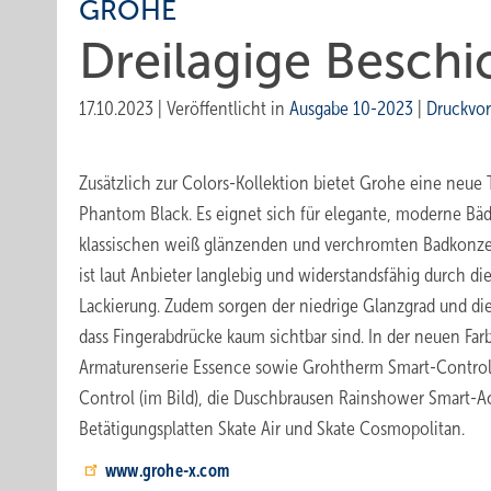
GROHE
Dreilagige Besch
17.10.2023
|
Veröffentlicht in
Ausgabe 10-2023
|
Druckvo
Zusätzlich zur Colors-Kollektion bietet Grohe eine neue 
Phantom Black. Es eignet sich für elegante, moderne Bäde
klassischen weiß glänzenden und verchromten Badkonze
ist laut Anbieter langlebig und widerstandsfähig durch di
Lackierung. Zudem sorgen der niedrige Glanzgrad und die 
dass Fingerabdrücke kaum sichtbar sind. In der neuen Farb
Armaturenserie Essence sowie Grohtherm Smart-Control
Control (im Bild), die Duschbrausen Rainshower Smart-Ac
Betätigungsplatten Skate Air und Skate Cosmopolitan.
www.grohe-x.com