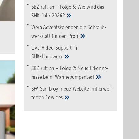
SBZ ruft an – Folge 5: Wie wird das
SHK-Jahr
2026?
Wera Adventskalender: die Schraub­
werk­statt für den
Pro­fi
Live-Video-Support im
SHK-Handwerk
SBZ ruft an – Folge 2: Neue Erkennt­
nisse beim
Wärme­pumpen­test
SFA Sanibroy: neue Web­site mit erwei­
terten
Services