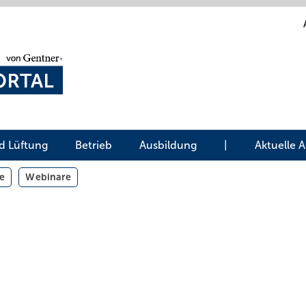
d Lüftung
Betrieb
Ausbildung
|
Aktuelle 
e
Webinare