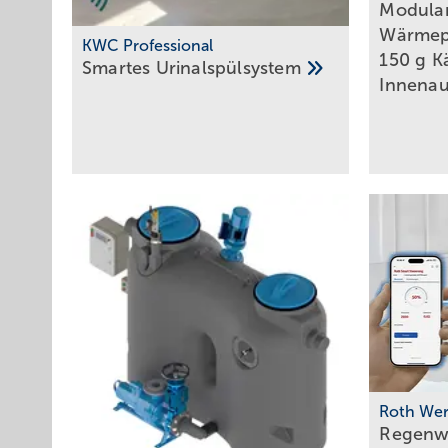
Modula
Wärmep
KWC Professional
150 g Kä
Smartes
Urinalspülsystem
Innenau
Roth We
Regenwa