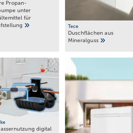
re Propan-
umpe unter
ltemittel für
fstellung
Tece
Duschflächen aus
Mineralguss
rke
ssernutzung digital