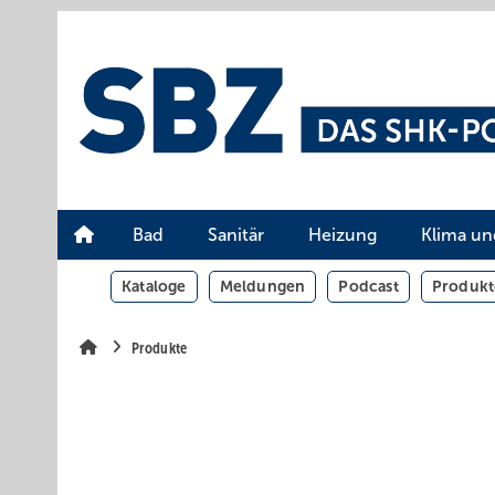
Springe
Springe
Springe
auf
auf
auf
Hauptinhalt
Hauptmenü
SiteSearch
Bad
Sanitär
Heizung
Klima un
Kataloge
Meldungen
Podcast
Produkt
Produkte