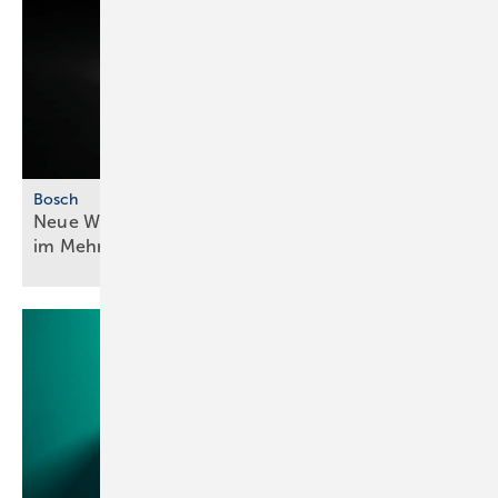
Bosch
Neue Wärmepumpengeneration für mehr ­Effizienz
im
Mehrfamilienhaus