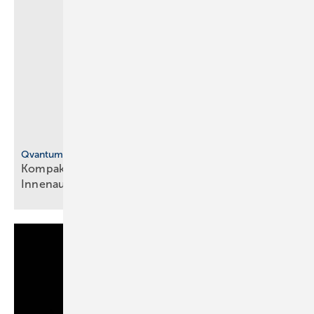
Qvantum
Ko mpakte ­Abluft-Wärmepumpe für die
Innen­aufstellung