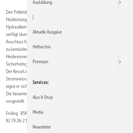
Ausbildung
Den Pelletskessel P1 Pellet gibt es nun auch mit 15 und 20 kW
|
Heizleistung. Er ist optional mit einer nachrüstbaren Boiler- und
Hydraulikeinheit erhältlich. Der Boiler hat ein ­Volumen von 130 l. Er
Aktuelle Ausgabe
verfügt über eine isolierte Magne­sium-Schutzanode und einen
Anschluss für eine Elektroheizpatrone. Das Hydraulikmodul ist flexibel
Heftarchiv
zu bestücken und beinhaltet bis zu zwei Heizkreispumpen und zwei
Heizkreismischer, ein Expansionsgefäß, ein Strangregulierventlil, ­eine
Premium
Sicherheitsgruppe und eine optional erhältliche Boilerladegruppe.
Der Kessel zeichne sich durch leisen Betrieb und geringen
Stromverbrauch aus. Aufgrund des raum­luft­unabhängigen Betriebs
Services
eigne er sich für den Neubau genauso wie für den sanierten Altbau.
Die Varianten mit 7 und 10 kW wurden bereits auf der ISH 2013
Abo & Shop
vorgestellt.
Media
Fröling · 85609 Aschheim · Telefon (0 89) 92 79 26-0 · Telefax (0 89)
92 79 26-2 19 ·
https://www.froeling.com/de-at/
Newsletter