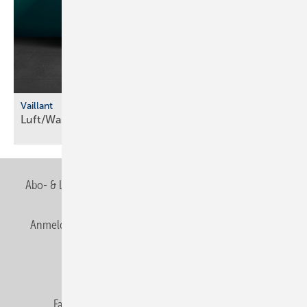
Vaillant
Luft/Wasser-Wärmepumpe mit
R290
Abo- & Leserservice
AGB
Alle Inhalte chronologisch
Anmelden
Anmeldung & Registrierung
Newsletter
Datenschutz
E-Paper
Editor's choice
Fachbeiträge
Gentner Verlag
Impressum