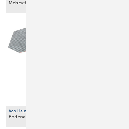
­Mehrschichtverbundrohrsystem
Aco Haustechnik
Bodenablauf aus biobasiertem
Kunststoff