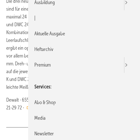
Die drei neuen SDS-plus Bohrhämmer von Dewalt in der 2-kg-Klasse
Ausbildung
sind für eine Vielzahl von Arbeiten geeignet. Für Bohrungen bis
maximal 24 mm Durchmesser sind die Modelle D 25012 K, D 25013 K
|
und DWC 24 K3 (alle mit Pistolenhandgriff) eine gute Wahl. Die
Kombination von Leistungsaufnahme, Leerlaufdrehzahl,
Aktuelle Ausgabe
Leerlaufschlagzahl und einer Einzelschlagenergie von bis zu 3,1 Joule
ergibt ein optimales Verhältnis für hohe Leistung und Produktivität,
Heftarchiv
vor allem bei kleinen und mittleren Bohrdurchmessern von 6 bis 12
mm. Dreh- und Schlagzahl lassen sich elektronisch regulieren und so
Premium
auf die jeweilige Anwendung abstimmen. Die beiden Modelle D 25013
K und DWC 24 K3 verfügen zusätzlich über eine Meißelfunktion für
Services
leichte Meißelarbeiten.
Dewalt ∙ 65502 Idstein ∙ Telefon (0 61 26) 21-23 97 ∙ Telefax (0 61 26)
Abo & Shop
21-29 72 ∙
https://www.dewalt.de/
Media
Newsletter
Teilen
Link kopieren