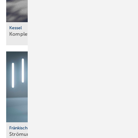
Kessel
Komplettlösung für den
Erdeinbau
Fränkische
Strömungsoptimiertes