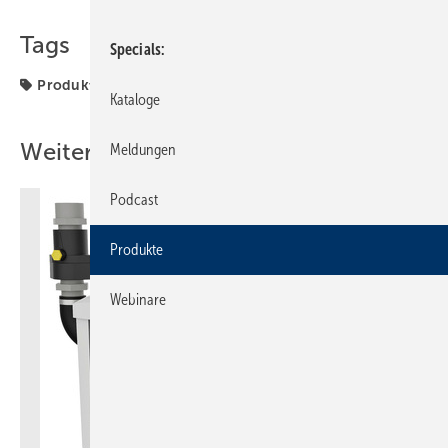
Tags
Specials
Produkte
Kataloge
Weitere Inhalte
Meldungen
Podcast
Produkte
Webinare