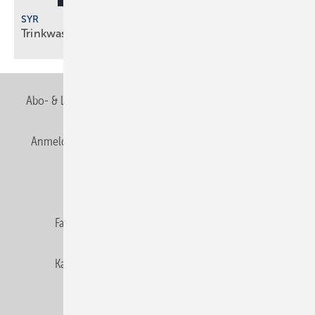
SYR
Trinkwasserfilter mit
Impuls-Rückspültechnik
Abo- & Leserservice
AGB
Alle Inhalte chronologisch
Anmelden
Anmeldung & Registrierung
Newsletter
Datenschutz
E-Paper
Editor's choice
Fachbeiträge
Gentner Verlag
Impressum
Karriere bei Gentner
Team
Mediaservice
Mitgliedschaften und Engagement