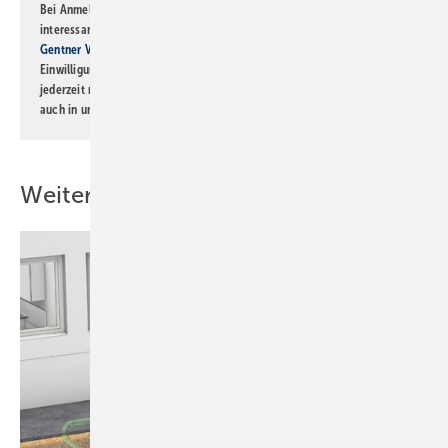
Bei Anmeldung zu diesem Newsletter bin ich damit einverstanden, über
interessante Verlags- und Online-Angebote
der Marken der Alfons W.
Gentner Verlag GmbH & Co. KG
informiert zu werden. Diese
Einwilligung kann ich jederzeit widerrufen und eine Abmeldung ist
jederzeit möglich. Informationen zum Umgang mit Daten finden Sie
auch in unserer
Datenschutzerklärung
.
Weitere Inhalte