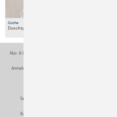
Grohe
Duschsystem mit integriertem
Wasserfilter
Abo- & Leserservice
AGB
Alle Inhalte chronologisch
Anmelden
Anmeldung & Registrierung
Newsletter
Datenschutz
E-Paper
Editor's choice
Fachbeiträge
Gentner Verlag
Impressum
Karriere bei Gentner
Team
Mediaservice