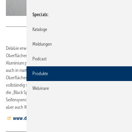
Specials
Bild: Delabie
Kataloge
Meldungen
Delabie erweitert die Produktreihe Be-Line um eine weitere
Oberflächengestaltung. Die Haltegriffe sind neben den Oberflächen
Podcast
Aluminium pulverbeschichtet matt weiß oder anthrazit metallic jetzt
auch in mattem Schwarz erhältlich. Die unterschiedlichen
Produkte
Oberflächen sorgen für einen visuellen Kontrast zur Wand. Für einen
vollständig schwarzen Einrichtungsstil ergänzen die schwarzen Griffe
Webinare
die „Black Spirit Collection“, sie beinhaltet elektronische Armaturen,
Seifenspender, WC-Papierhalter, Wandhaken und Händetrockner,
aber auch Waschtische, WCs und Urinale.
www.delabie.de