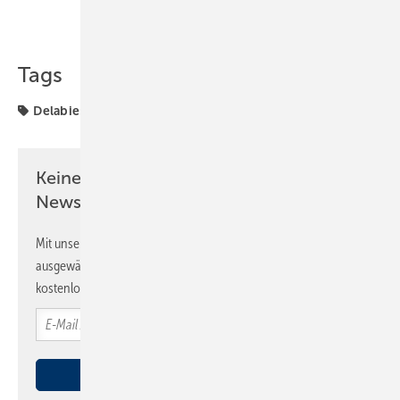
Teilen
Link kopieren
Tags
Delabie
Griff
Produkte
Keine Zeit? Kein Problem mit dem SBZ
Newsletter!
Mit unserem Newsletter erhalten Sie regelmäßig von uns
ausgewählte Informationen und Neuigkeiten, gebündelt und
kostenlos direkt ins Postfach.