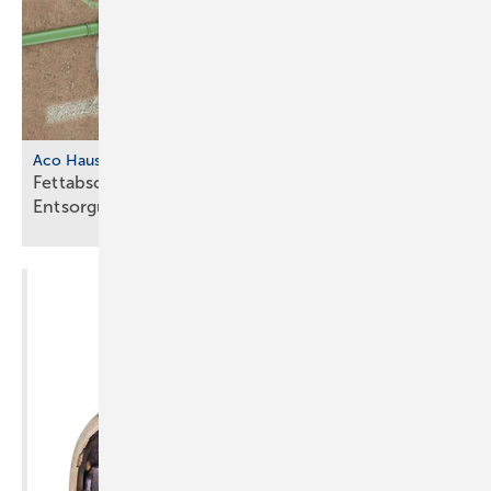
Aco Haustechnik
Fettabscheider mit separatem
Entsorgungsschacht