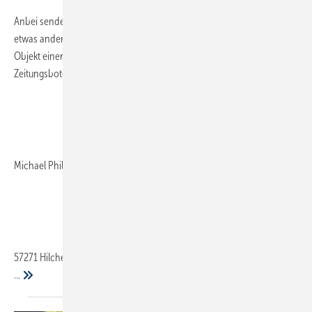
Anbei sende ich Ihnen ein Foto eines „Zeitungsbriefkastens“ der
etwas anderen Art. Den Briefkasten habe ich an einem vermieteten
Objekt einer Wohnungsgesellschaft entdeckt. Hier ist jeder Tag für den
Zeitungsboten ein „Griff ins Klo“.
Michael Philipp
57271 Hilchenbach
...