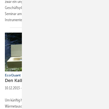
zwar ein ungeliebtes Kind, aber ein unabdingbarer Teil des
Geschäftsplans, der hilft, Liquiditätsengpässe zu vermeiden. Ein
Seminar am 5. Juni 2020 in der Steinseifer-Akademie vermittelt
Instrumente und Methoden, u. a. für die Kostenplanung
und...
EcoQuant
Den Kalk im
Griff
10.12.2013
-
Um künftig hohe Wartungsausgaben durch Kalkbeläge in Boilern,
Wärmetauschern und Rohren zu vermeiden, setzt das Mercure Hotel