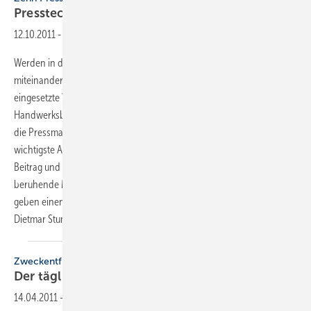
Presstechnik sicher im
Griff
12.10.2011
-
Werden in der Sanitär- und Heizungsbranche Rohre durch Fittings
miteinander verbunden, ist das Pressverfahren die am häufigsten
eingesetzte Verbindungstechnik. Knapp 80 bis 90% aller SHK-
Handwerksbetriebe setzen regelmäßig Pressfitting-Technik ein. So ist
die Pressmaschine, neben der Wasserpumpenzange, das wohl
wichtigste Arbeitsgerät für einen SHK-Installateur. Der folgende
Beitrag und die daran anschließende, auf den Angaben der Hersteller
beruhende Marktübersicht mit ­einer Auswahl von Pressmaschinen
geben einen Einblick in die Welt frei verfügbarer Pressmaschinen.
Dietmar Stump und Markus
Einsele
Zweckentfremdet
Der tägliche Griff ins
Klo
14.04.2011
-