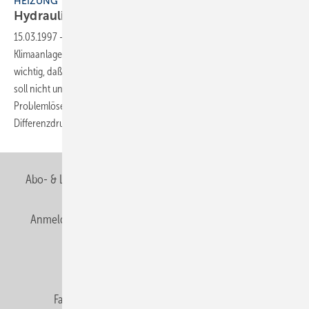
HEIZUNG
Hydraulik sicher im
Griff
15.03.1997
-
Der hydraulische Abgleich von Heizungs- und
Klimaanlagen ist eine physikalische Notwendigkeit. Zum einen ist es
wichtig, daß ausreichend Wärme zur Verfügung steht, zum anderen
soll nicht unnötig Energie erzeugt und verbraucht werden.
Problemlöser hierfür sind Strangregulierventile, Durchflußund
Differenzdruckregler.
Abo- & Leserservice
AGB
Alle Inhalte chronologisch
Anmelden
Anmeldung & Registrierung
Newsletter
Datenschutz
E-Paper
Editor's choice
Fachbeiträge
Gentner Verlag
Impressum