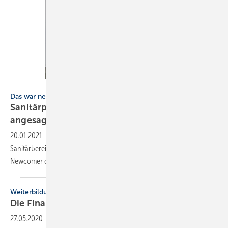
Bild: Duravit
Das war neu in 2020
Sanitärprodukte: Matt und Schwarz sind
angesagt
20.01.2021
-
Bevor die ISH 2021 digital bald die Neuheiten für den
Sanitärbereich präsentiert, zeigen wir nochmals ein paar der
Newcomer des letzten
Jahres.
Weiterbildung
Die Finanzen im
Griff
27.05.2020
-
Die Finanzplanung ist für viele Handwerksunternehmer