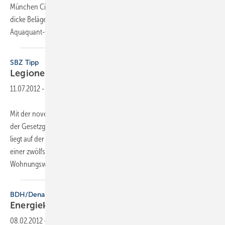
München City Center auf ein Verfahren, das selbst hartnäckige und
dicke Beläge schonend entfernt: Dazu wurden sogenannte
Aquaquant-Geräte der EcoQuant GmbH an
der...
SBZ Tipp
Legionellen im
Griff
11.07.2012
-
Mit der novellierten Trinkwasserverordnung (TrinkwV 2011) erweitert
der Gesetzgeber die Pflichten von Immobilieneigentümern. Der Fokus
liegt auf der Trinkwasserhygiene sowie dem Verbraucherschutz. In
einer zwölfseitigen Broschüre, die sich an Verantwortliche in der
Wohnungswirtschaft...
BDH/Dena
Energiekosten im Griff
behalten
08.02.2012
-
Die Erzeugung von Wärme für technische Prozesse ist für