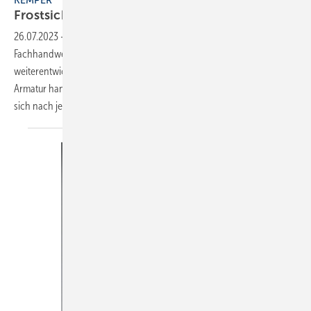
KEMPER
Frostsichere
Außenarmatur
26.07.2023
-
Auf Basis intensiver Gespräche mit erfahrenen
Fachhandwerkern hat Kemper die frostsichere Außenarmatur Frosti
weiterentwickelt und mit zusätzlichen Funktionen ausgestattet. Bei der
Armatur handelt es sich um eine fest installierte Außenzapfstelle, die
sich nach jedem Absperrvorgang
automatisch...