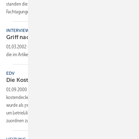
standen die öffentliche Mitgliederversammlung, diverse
Fachtagungen sowie die
Delegiertenversammlung.
INTERVIEW
Griff nach der
Luxusklasse
01.03.2002
-
Dieser Inhalt liegt nur als PDF-Datei vor. Bitte öffnen Sie
die im Artikel verlinkte Datei, um auf den Inhalt
zuzugreifen.
EDV
Die Kosten im
Griff?
01.09.2000
-
Arbeiten sämtliche Unternehmensbereiche
kostendeckend? Das neue EDVProgramm Kostenstellenrechnung
wurde als praxisorientiertes Hilfsmittel für die SHK-Betriebe entwickelt,
um betriebliche Kosten und Erlöse einzelnen Sparten im Betrieb
zuordnen zu
können.