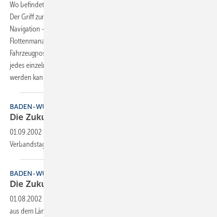
Wo befindet sich gerade der Monteur mit seinem Service-Fahrzeug?
Der Griff zum Handy ist da schnell ­getan. Die Alternative: Connected
Navigation – ein integriertes System aus Navigation und
Flottenmanagement von TomTom Work, mit dem die aktuelle
Fahrzeugposition, zurückgelegte Strecken, Fahrzeiten und Stoppzeiten
jedes einzelnen Fahrzeugs und vieles andere mehr im Auge behalten
werden
kann.
BADEN-WÜRTTEMBERG
Die Zukunft fest im
Griff
01.09.2002
-
Am 14. und 15. Juni fand in Heidenheim im Rahmen des
Verbandstages auch die Delegiertenversammlung
statt.
BADEN-WÜRTTEMBERG
Die Zukunft fest im
Griff
01.08.2002
-
Zu ihrem Verbandstag trafen sich die SHK-Handwerker
aus dem Ländle am 14. und 15. Juni in Heidenheim. Im Mittelpunkt