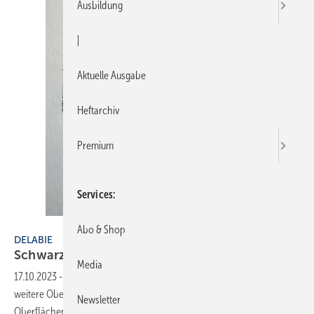
Ausbildung
|
Aktuelle Ausgabe
Heftarchiv
Premium
Services
Bild: Delabie
Abo & Shop
DELABIE
Schwarz im
Griff
Media
17.10.2023
-
Delabie erweitert die Produktreihe Be-Line um eine
weitere Oberflächengestaltung. Die Haltegriffe sind neben den
Newsletter
Oberflächen Aluminium pulverbeschichtet matt weiß oder anthrazit