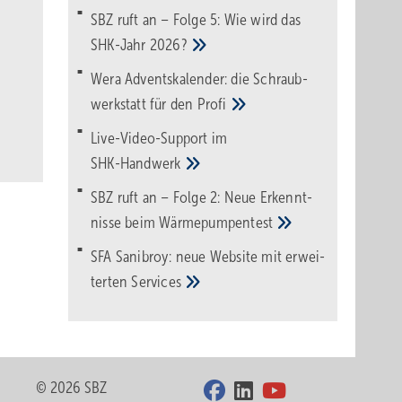
SBZ ruft an – Folge 5: Wie wird das
SHK-Jahr
2026?
Wera Adventskalender: die Schraub­
werk­statt für den
Pro­fi
Live-Video-Support im
SHK-Handwerk
SBZ ruft an – Folge 2: Neue Erkennt­
nisse beim
Wärme­pumpen­test
SFA Sanibroy: neue Web­site mit erwei­
terten
Services
© 2026 SBZ