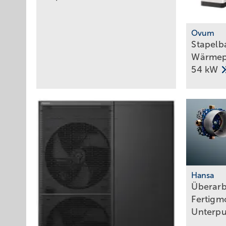
Ovum
Stapelb
Wärmep
54
kW
Hansa
Überarb
Fertigm
Unterp