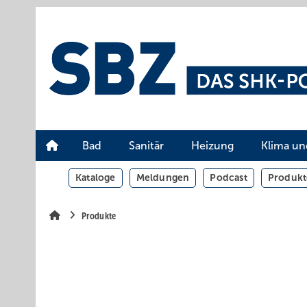
Springe
Springe
Springe
auf
auf
auf
Hauptinhalt
Hauptmenü
SiteSearch
Bad
Sanitär
Heizung
Klima un
Kataloge
Meldungen
Podcast
Produkt
Produkte