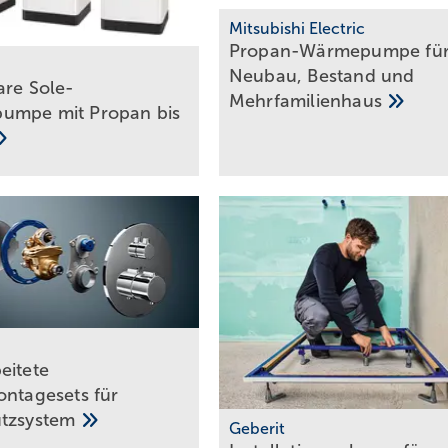
Mitsubishi Electric
Propan-Wärmepumpe fü
Neubau, Bestand und
are Sole-
Mehrfamilienhaus
umpe mit Propan bis
eitete
ontagesets für
utzsystem
Geberit