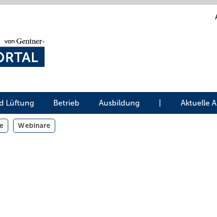
d Lüftung
Betrieb
Ausbildung
|
Aktuelle 
e
Webinare