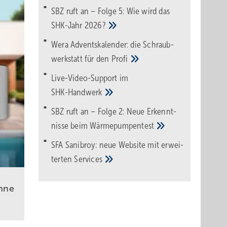
SBZ ruft an – Folge 5: Wie wird das
SHK-Jahr
2026?
Wera Adventskalender: die Schraub­
werk­statt für den
Pro­fi
Live-Video-Support im
SHK-Handwerk
SBZ ruft an – Folge 2: Neue Erkennt­
nisse beim
Wärme­pumpen­test
SFA Sanibroy: neue Web­site mit erwei­
terten
Services
hne