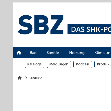
Springe
Springe
Springe
auf
auf
auf
Hauptinhalt
Hauptmenü
SiteSearch
Bad
Sanitär
Heizung
Klima un
Kataloge
Meldungen
Podcast
Produkt
Produkte