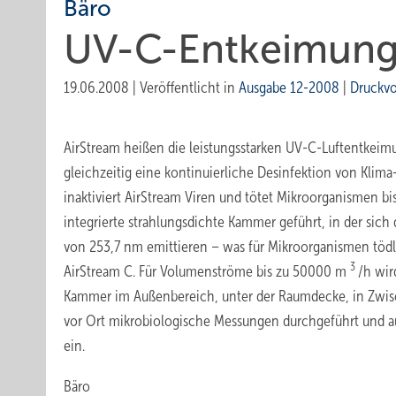
Bäro
UV-C-Entkeimung
19.06.2008
|
Veröffentlicht in
Ausgabe 12-2008
|
Druckv
AirStream heißen die leistungsstarken UV-C-Luftentkei
gleichzeitig eine kontinuierliche Desinfektion von Klim
inaktiviert AirStream Viren und tötet Mikroorganismen bis
integrierte strahlungsdichte Kammer geführt, in der sich
von 253,7 nm emittieren – was für Mikroorganismen tödli
3
AirStream C. Für Volumenströme bis zu 50000 m
/h wir
Kammer im Außenbereich, unter der Raumdecke, in Zwisch
vor Ort mikro­biologische Messungen durchgeführt und a
ein.
Bäro