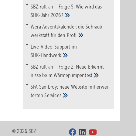
SBZ ruft an – Folge 5: Wie wird das
SHK-Jahr
2026?
Wera Adventskalender: die Schraub­
werk­statt für den
Pro­fi
Live-Video-Support im
SHK-Handwerk
SBZ ruft an – Folge 2: Neue Erkennt­
nisse beim
Wärme­pumpen­test
SFA Sanibroy: neue Web­site mit erwei­
terten
Services
© 2026 SBZ