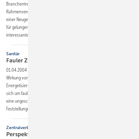
Branchentreff in der fränkischen Metropole mit Leben. Mit einer
Rahmenvereinbarung für die Zusammenarbeit mit den Dachdeckern,
einer Neugestaltung der Meisterprüfung sowie zahlreichen Beispielen
für gelungene Handwerkskunst gab es für sie eine Menge
interessanter
Themen.
Sanitär
Fauler Zauber oder neue
Perspektive?
01.04.2004
-
Im Rahmen des SBZ-Profi-Experiments, das sich mit der
Wirkung von Wasserbehandlungsgeräten nach dem
Energetisierungsverfahren beschäftigt, stellten wir die Frage, ob es
sich um faulen Zauber oder neue Perspektiven handelt. Nachfolgend
eine ungeschminkte Zusammenfassung der Ergebnisse, die auf den
Feststellungen und Aussagen von 35 Probanden
beruhen.
Zentralverband
Perspektiven
erweitert