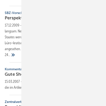
SBZ-Vorschau
Perspektiven für
Mini-KWK
17.12.2009
-
Der Markt für Mikro- und Kleinst-KWK entwickelt sich nur
langsam. Neben den unübersichtlichen Förderbedingungen des
Staates werden von den Anbietern vor allem auch die
büro¬kratischen Hürden der Energieversorger als Markthemmnis
angesehen. Lesen Sie diesen Beitrag in der neuen SBZ-Ausgabe
24...
Kommentar
Gute Show — gute
Perspektiven!
15.03.2007
-
Dieser Inhalt liegt nur als PDF-Datei vor. Bitte öffnen Sie
die im Artikel verlinkte Datei, um auf den Inhalt
zuzugreifen.
Zentralverband