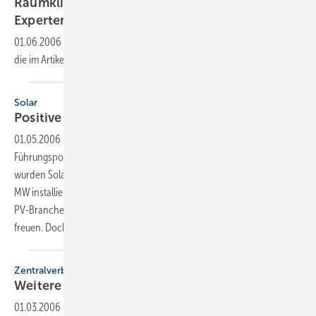
Raumklima
Experten suchen nach
Perspektiven
01.06.2006
-
Dieser Inhalt liegt nur als PDF-Datei vor. Bitte öffnen Sie
die im Artikel verlinkte Datei, um auf den Inhalt
zuzugreifen.
Solar
Positive Perspektive mit
Risiken
01.05.2006
-
Der deutsche Photovoltaikmarkt hat seine internationale
Führungsposi-tion 2005 weiter ausgebaut. Trotz des Siliziummangels
wurden Solarstromanlagen mit einer Gesamtleistung von etwa 600
MW installiert — eine Steigerung von 20 % gegenüber 2004. Und die
PV-Branche konnte sich über einen Umsatz von drei Milliarden Euro
freuen. Doch wird das Wachstum in diesem Tempo
weitergehen?
Zentralverband
Weitere Perspektiven
eröffnet
01.03.2006
-
Am 2. und 3. Februar 2006 erfüllten 250 Teilnehmer den