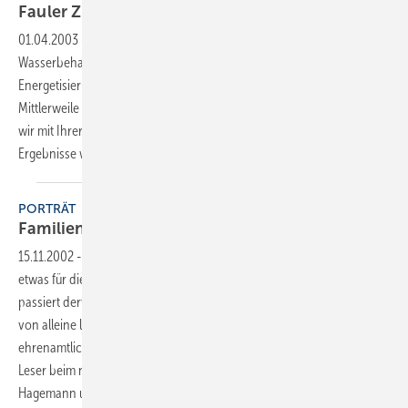
Fauler Zauber oder neue
Perspektive?
01.04.2003
-
Gab es hinsichtlich physikalischer
Wasserbehandlungsgeräte manchen Disput, so ist dies für die neuen
Energetisierungsverfahren mit esoterischem Einschlag programmiert.
Mittlerweile sind diverse Geräteanbieter am Markt. Deshalb machen
wir mit Ihrer Unterstützung ein Praxis-Experiment, dessen subjektive
Ergebnisse wir allen SBZ-Lesern zugängig
machen.
PORTRÄT
Familienbetrieb mit
Perspektiven
15.11.2002
-
Verbandsfunktionäre opfern viel Zeit und Energie, um -
etwas für die Branche und ihre Kollegen zu bewegen. Aber was
passiert derweil mit ihrem Betrieb? Sind das alles riesige Läden, die
von alleine laufen? Oder leiden ihre Unternehmen gar unter dem
ehrenamtlichen Engagement? Die SBZ-Redaktion hat sich für ihre
Leser beim neuen hessischen Landesinnungsmeister Rainer
Hagemann
umgeschaut.