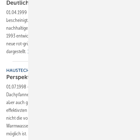
Deutlich bessere
Perspektiven
01.04.1999
-
Der Photovoltaik (PV) wird eine hervorragende Zukunft
bescheinigt. Sie symbolisiert für viele Bürger umweltfreundliches und
nachhaltiges Wirtschaften. Wie sich der PV-Markt in Deutschland seit
1993 entwickelt hat und ob sich ihre Zukunftsperspektiven durch die
neue rot-grüne Bundesregierung verbessert haben, wird nachfolgend
dargestellt.
HAUSTECHNIK
Perspektiven für Klempner und
Installateure
01.07.1998
-
Metalldachbekleidungen sind haltbarer als solche aus
Dachpfannen. Die für Dachbekleidungen verwendeten Metalle sind
aber auch gute Wärmeleiter. Außerdem läßt sich Sonnenenergie am
effektivsten und ungestörtesten auf dem Dach einfangen. Warum also
nicht die vom Metall aufgenommene Wärme zur Erzeugung von
Warmwasser nutzen? Ein Blick in die Schweiz zeigt, daß dies durchaus
möglich
ist.