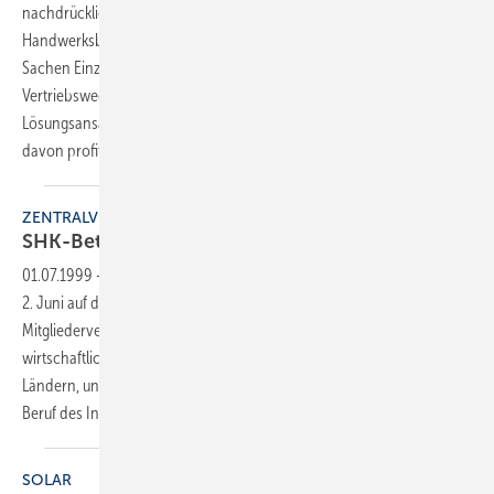
nachdrücklich gefordert: Jetzt wurde ein südwestdeutscher
Handwerksbetrieb mit einem professionellen eCommerce-System in
Sachen Einzelhandel im Internet aktiv. Warum es trotzdem Knatsch mit
Vertriebswegspartnern und Kollegen gab, wie die neuen
Lösungsansätze aussehen und wie auch andere Handwerksbetriebe
davon profitieren können, lesen Sie auf den folgenden
Seiten.
ZENTRALVERBAND
SHK-Betriebe brauchen
Perspektiven
01.07.1999
-
Um die Zukunft der SHK-Handwerksbetriebe ging es am
2. Juni auf dem Petersberg bei Bonn. Zwei Themen standen bei der
Mitgliederversammlung des ZVSHK im Mittelpunkt: Die bedrohliche
wirtschaftliche Situation der Unternehmen, vor allem in den neuen
Ländern, und die Frage nach einer Ausbildungsverordnung für den
Beruf des Installateurs und
Heizungsbauers.
SOLAR