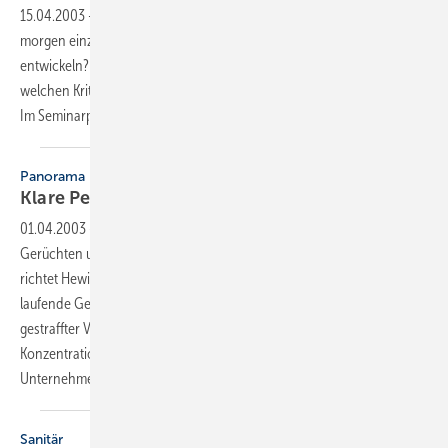
15.04.2003
-
Auf welche Technologien wird sich der Fachbetrieb von
morgen einzustellen haben und welche Dienstleistungen gilt es zu
entwickeln? Wie behauptet man sich in schwieriger Rechtslage? Nach
welchen Kriterien wird das Unternehmen durch die Banken bewertet?
Im Seminarprogramm auf Fuerteventura gab es Antworten
darauf.
Panorama
Klare
Perspektiven
01.04.2003
-
Den schlechten Prognosen der Bauwirtschaft und
Gerüchten um wirtschaftliche Schieflage bzw. Verkauf zum Trotz,
richtet Hewi den Blick nach vorn und geht mit klaren Zielen in das
laufende Geschäftsjahr. Mit einem Wechsel in der Geschäftsführung,
gestraffter Vertriebsstruktur, der Einführung neuer Produkte und der
Konzentration auf die relevanten Kernmarktsegmente wurde das
Unternehmen in vier Monaten neu
ausgerichtet.
Sanitär