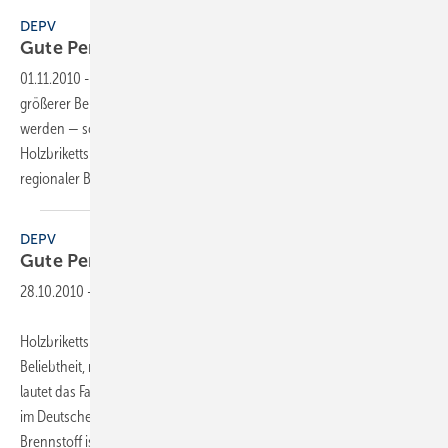
DEPV
Gute Perspektiven für
Holzbriketts
01.11.2010
-
Holzbriketts als Energieträger erfreuen sich immer
größerer Beliebtheit, nun müssen Qualitätsstandards festgelegt
werden — so lautet das Fazit der Fachgruppentagung der Fachgruppe
Holzbriketts im Deutschen Energieholz- und Pellet-Verband DEPV. Als
regionaler Brennstoff ist die Qualitätsfrage
für...
DEPV
Gute Perspektiven für
Holzbriketts
28.10.2010
-
Holzbriketts als Energieträger erfreuen sich immer größerer
Beliebtheit, nun müssen Qualitätsstandards festgelegt werden – so
lautet das Fazit der Fachgruppentagung der Fachgruppe Holzbriketts
im Deutschen Energieholz- und Pellet-Verband DEPV. Als regionaler
Brennstoff ist die
Qualitätsfrage...