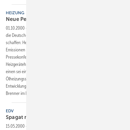
HEIZUNG
Neue Perspektiven für die
Ölheizung
01.10.2000
-
Mit der Einführung eines schwefelarmen Heizöls möchte
die Deutsche Shell, Hamburg, neue Perspektiven im Hausbrand
schaffen: Heizkosten könnten gesenkt sowie CO2- und SO2-
Emissionen deutlich reduziert werden. Im Rahmen einer
Pressekonferenz Anfang September begrüßten auch namhafte
Heizgerätehersteller die Einführung der neuen Heizölqualität. Zum
einen sei eine noch höhere Betriebssicherheit moderner
Ölheizungssysteme zu erwarten. Zum anderen würden sich die
Entwicklungs- und Absatzperspektiven für Brennwertgeräte sowie für
Brenner im kleinen Leistungsbereich
verbessern.
EDV
Spagat mit
Perspektiven
15.05.2000
-
Von Industrie und Großhandel wurde es schon lange