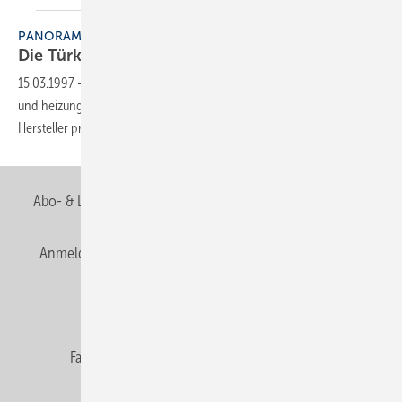
PANORAMA
Die Türkei: Ein Markt mit
Perspektiven
15.03.1997
-
In der Türkei herrscht großer Nachholbedarf an sanitär-
und heizungstechnischem Know-how. Eine Reihe deutscher
Hersteller profitiert bereits nennenswert
davon.
Abo- & Leserservice
AGB
Alle Inhalte chronologisch
Anmelden
Anmeldung & Registrierung
Newsletter
Datenschutz
E-Paper
Editor's choice
Fachbeiträge
Gentner Verlag
Impressum