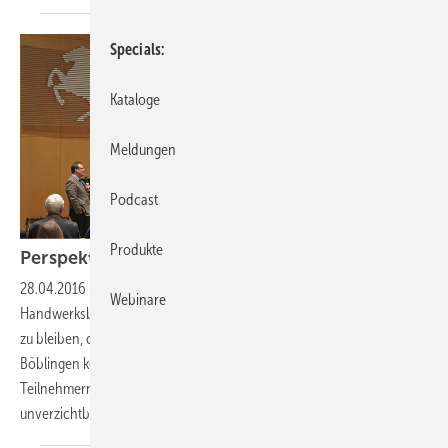
Specials
Kataloge
Meldungen
Podcast
Produkte
Perspektiven
aufgezeigt
28.04.2016
-
Blick in die Zukunft
Welche Schritte für einen SHK-
Webinare
Handwerksbetrieb die richtigen sind, um zukünftig wettbewerbsfähig
zu bleiben, darauf vermochte eine Veranstaltung der Innung Stuttgart-
Böblingen keine konkrete Antwort zu geben. Aber klar war vielen
Teilnehmern auf jeden Fall eines: Eine sichtbare Positionierung ist
unverzichtbar.