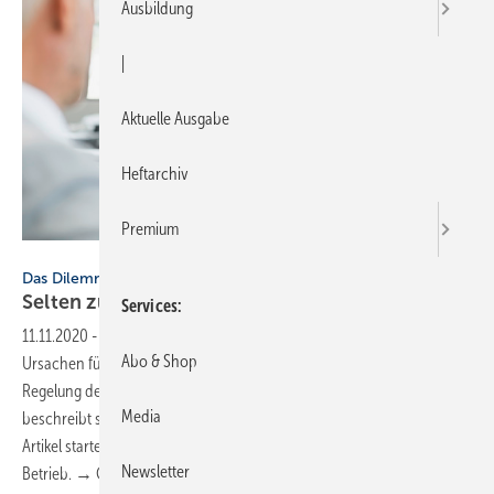
Ausbildung
|
Aktuelle Ausgabe
Heftarchiv
Premium
Bild: iStock / Getty Images Plus / Ridofranz
Das Dilemma mit der Betriebsübergabe
Selten zu früh, aber fast immer zu
spät
Services
11.11.2020
-
Das Dilemma mit der Betriebsübergabe ▪ Es gibt
Abo & Shop
Ursachen für die vielerorts vorherrschende Tatenlosigkeit bei der
Regelung der Unternehmensnachfolge im Handwerk. Der Beitrag
Media
beschreibt sie und zeigt, wie sie überwunden werden. Mit diesem
Artikel startet die SBZ eine neue Serie zum Thema Nachfolge im SHK-
Newsletter
Betrieb. → Christian
Bräuer