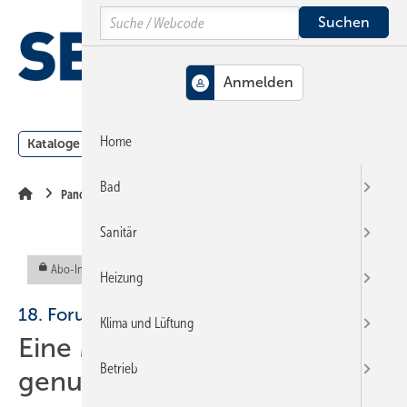
Springe
Springe
Springe
Search
auf
auf
auf
Hauptinhalt
Hauptmenü
SiteSearch
MENÜ
Home
Kataloge
Meldungen
Podcast
Produkte
Webin
Bad
Panorama
Sanitär
Abo-Inhalt
Heizung
18. Forum Wärmepumpe
Klima und Lüftung
Eine Million ist lange nicht
Betrieb
genug