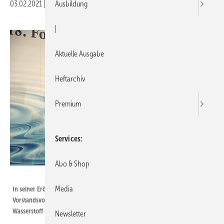
03.02.2021
|
Veröffentlicht in
Ausgabe 02-2021
Ausbildung
|
Aktuelle Ausgabe
Heftarchiv
Premium
Services
Abo & Shop
Bild: BWP
Media
In seiner Eröffnungsrede zum 18. Forum Wärmepumpe bezog der BWP-
Vorstandsvorsitzende Paul Waning klar Position gegen den Energieträger
Wasserstoff im Heizungsmarkt.
Newsletter