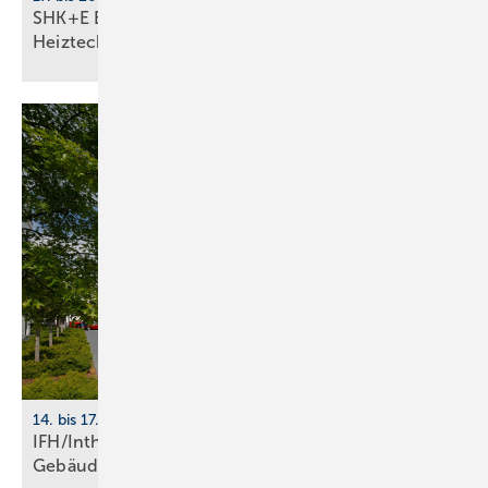
SHK+E Essen 2026: Sanitär-, Wasser-, Luft- und
Heiztechnik
14. bis 17. April 2026, Nürnberg
IFH/Intherm 2026: Sanitär-, Haus- und
Ge­bäu­de­tech­nik