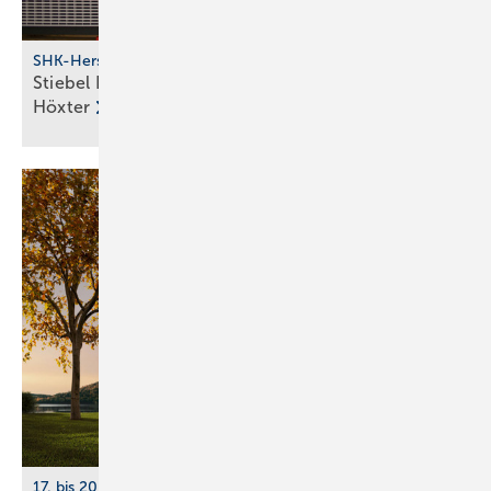
SHK-Hersteller
Stiebel Eltron fertigt wieder Wär­me­pum­pen in
Höxter
17. bis 20. März 2026, Messe Essen