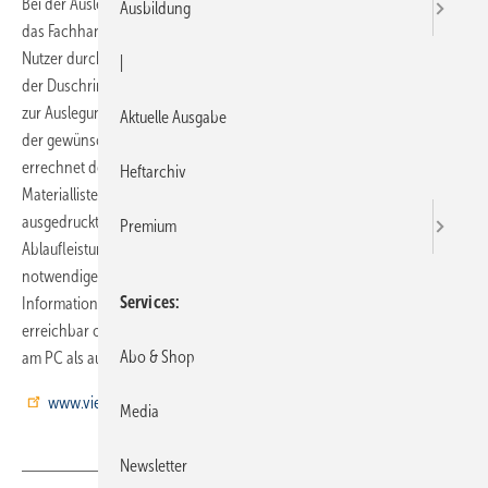
Bei der Auslegung der Advantix Vario-Duschrinnen unterstützt Viega
Ausbildung
das Fachhandwerk mit einem Online-Konfigurator. Intuitiv wird der
Nutzer durch das Menü geführt. Wenige Mausklicks genügen, um von
|
der Duschrinnen-Ausführung über die Bauform und das Design direkt
zur Auslegung der Entwässerungslösung zu kommen. Nach Eingabe
Aktuelle Ausgabe
der gewünschten Abmessungen inklusive Einbau- und Belaghöhe
errechnet der Konfigurator dann per Knopfdruck die komplette
Heftarchiv
Materialliste, die für die Bestellung benötigt wird. Diese kann
ausgedruckt oder als CSV-Datei abgespeichert werden. Auch die
Premium
Ablaufleistung wird automatisch angegeben. Ein Sägeplan und die
notwendigen Verarbeitungshinweise für den Einbau runden das
Services
Informationspaket ab. Der Konfigurator ist über die Viega-Website
erreichbar oder direkt unter „advantix-vario.viega.de“. Er kann sowohl
Abo & Shop
am PC als auch mobil über Tablet oder Smartphone genutzt werden.
www.viega.de
Media
Newsletter