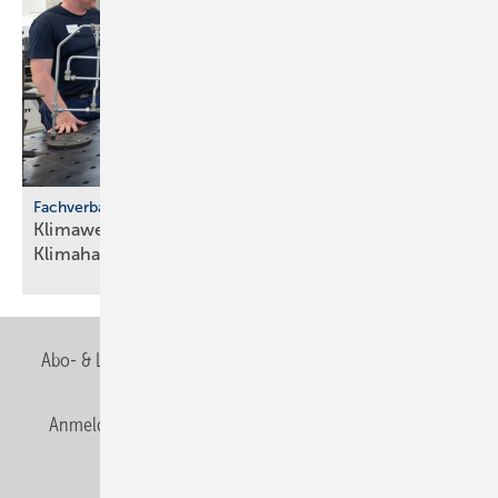
Fachverband SHK Berlin
Klimawerkstatt Berlin: Neuer Bil­dungs­ort für
Klima­handwerke
Abo- & Leserservice
AGB
Alle Inhalte chronologisch
Anmelden
Anmeldung & Registrierung
Newsletter
Datenschutz
E-Paper
Editor's choice