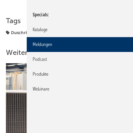
Teilen
Link kopieren
Specials
Tags
Kataloge
Duschrinne
Konfigurator
Meldungen
Weitere Inhalte
Podcast
Produkte
Webinare