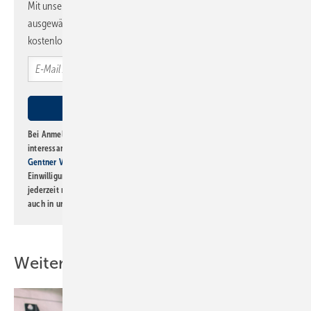
Mit unserem Newsletter erhalten Sie regelmäßig von uns
ausgewählte Informationen und Neuigkeiten, gebündelt und
kostenlos direkt ins Postfach.
Bei Anmeldung zu diesem Newsletter bin ich damit einverstanden, über
interessante Verlags- und Online-Angebote
der Marken der Alfons W.
Gentner Verlag GmbH & Co. KG
informiert zu werden. Diese
Einwilligung kann ich jederzeit widerrufen und eine Abmeldung ist
jederzeit möglich. Informationen zum Umgang mit Daten finden Sie
auch in unserer
Datenschutzerklärung
.
Weitere Inhalte