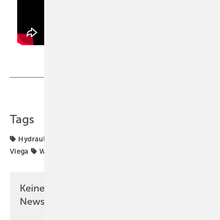
Teilen
Link kopieren
Tags
Hydraulischer Abgleich
Trinkwasser-Installation
Viega
Warmwasserzirkulation
Keine Zeit? Kein Problem mit dem SBZ
Newsletter!