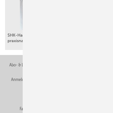
SHK-Handwerk im Fokus: Partnerschaft für
praxisnahe
Energiemanagement-Lösungen
Abo- & Leserservice
AGB
Alle Inhalte chronologisch
Anmelden
Anmeldung & Registrierung
Newsletter
Datenschutz
E-Paper
Editor's choice
Fachbeiträge
Gentner Verlag
Impressum