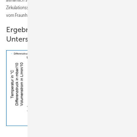
Zirkulationssystem herrscht. Die „sehr feinstufige“ Ausregelung wurde
vom Fraunhofer ISE bestätigt.
Ergebnisse der messtechnischen
Untersuchung des Fraunhofer ISE
Viega