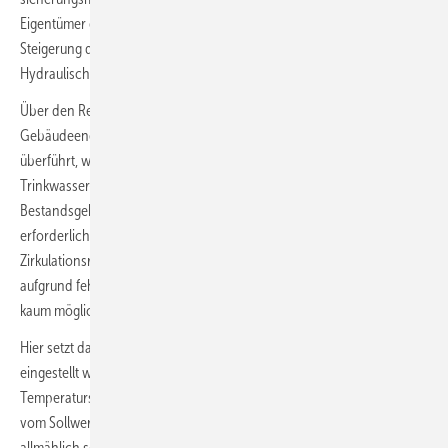
Eigentümer größerer Gebäude mit Gas-Heizung als Maßnahme zur
Steigerung der Energieeffizienz von Heizungsanlagen zu ihrem
Hydraulischen Abgleich.
Über den Regierungsentwurf zur Novelle des
Gebäudeenergiegesetzes (GEG-E), der Teile der EnSimiMaV ins GEG
überführt, wird derzeit diskutiert, den Hydraulischen Abgleich von
Trinkwasser-Installationen als Energieeffizienzmaßnahme für alle
Bestandsgebäude im GEG verpflichtend festzuschreiben. Die dafür
erforderlichen Volumenströme zur Einstellung einfacher
Zirkulationsregulierventile hinreichend genau zu berechnen, ist
aufgrund fehlender oder nicht mehr aktueller Planungsunterlagen
kaum möglich.
Hier setzt das AquaVip Zirk-e an: Am Ventil kann die Solltemperatur
eingestellt werden – werksseitig sind 57 °C vorringestellt. Ein
Temperatursensor misst die Ist-Temperatur. Bei einer Abweichung
vom Sollwert wird über Keramikscheiben der Volumenstrom
allmählich so angepasst, dass eine nahezu konstante Temperatur im