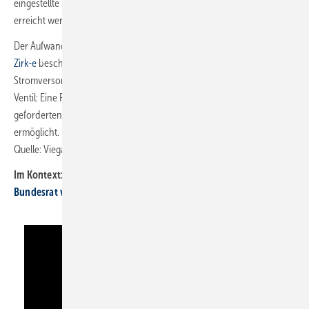
eingestellte Temperatur-Sollwert in einem Zeitraum von 24 h nicht
erreicht werden, warnt das Ventil mit einer rotleuchtenden LED.
Der Aufwand für einen
Hydraulischen Abgleich mit dem AquaVip
Zirk-e
beschränkt sich auf die Installation, die Herstellung der
Stromversorgung und die Einstellung des Temperatur-Sollwerts am
Ventil: Eine Plug-and-play-Lösung, die insbesondere im Bestand den
geforderten Hydraulischen Abgleich vereinfacht oder sogar erst
ermöglicht. ■
Quelle: Viega / jv
Im Kontext:
Bundesrat verabschiedet neue Trinkwasserverordnung