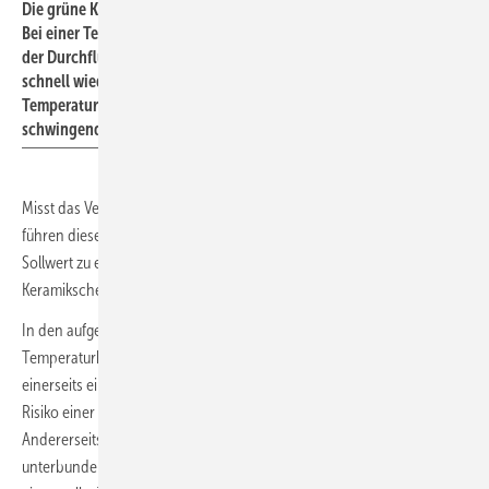
Die grüne Kurve gibt das Regelverhalten des AquaVip Zirk-e wieder:
Bei einer Temperaturerhöhung, die länger als 5 min andauert, wird
der Durchfluss deutlich reduziert, und der Temperatur-Sollwert ist
schnell wieder erreicht. Bei einer kurzzeitigen
Temperaturerhöhung reagiert das Ventil nicht. Das verhindert ein
schwingendes Regelverhalten.
Misst das Ventil hingegen Temperaturstörungen von länger als 5 min,
führen diese „bei einer deutlichen Temperaturabweichung vom
Sollwert zu einer hohen Änderung im Öffnungsgrad“ der
Keramikscheiben, so der Prüfbericht des Fraunhofer ISE.
In den aufgezeichneten Temperaturkurven zeigt sich eine sehr hohe
Temperaturkonstanz entlang des eingestellten Sollwerts. Damit wird
einerseits einer dauerhaften Temperaturunterschreitung, die das
Risiko einer Legionellenkontamination erhöht, entgegengewirkt.
Andererseits wird eine dauerhaft zu hohe Trinkwassertemperatur
unterbunden, die zu Lasten der Energieeffizienz geht. Kann der