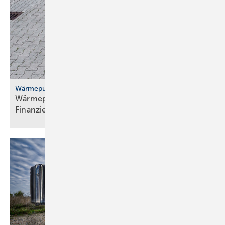
Wärmepumpenhochlauf
Wärmepumpen: gute Ideen für Transport,
Finanzierung und
Versicherung