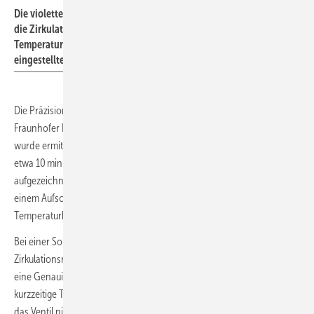
Die violette Messkurve zeigt den Temperaturverlauf am Eintritt in
die Zirkulation, die rote den Temperaturverlauf am Ventil. Beide
Temperaturkurven verlaufen nahezu konstant entlang des
eingestellten Sollwerts, dargestellt durch die graue Linie.
Die Präzision der Temperaturhaltung des AquaVip Zirk-e hat das
Fraunhofer ISE in messtechnischen Untersuchungen überprüft. Dabei
wurde ermittelt, wie das Ventil auf längere Temperaturstörungen von
etwa 10 min reagiert und kürzere von weniger als 5 min. Das
aufgezeichnete Regelverhalten des Ventils gibt Aufschluss, ob es zu
einem Aufschwingen kommen kann sowie über die Qualität der
Temperaturkonstanz.
Bei einer Sollwertvorgabe von 57 °C hatte das elektronische
Zirkulationsregulierventil bei den messtechnischen Untersuchungen
eine Genauigkeit der Temperaturhaltung von besser als 1 K. Auf
kurzzeitige Temperaturabweichung von weniger als 5 min reagierte
das Ventil nicht. Das passt zur Trägheit einer Trinkwasser-Installation: