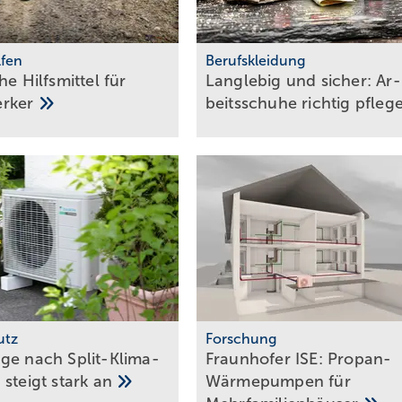
lfen
Berufskleidung
he Hilfs­mittel für
Langlebig und sicher: Ar­
erker
beits­schu­he rich­tig
pfle­
utz
Forschung
ge nach Split-Klima­
Fraunhofer ISE: Propan-
 steigt stark
an
Wärme­pum­pen für