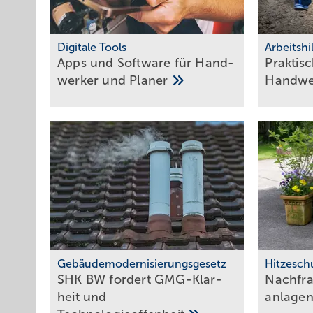
Digitale Tools
Arbeitshi
Apps und Soft­ware für Hand­
Praktisc
werker und
Planer
Hand­w
Gebäudemodernisierungsgesetz
Hitzesch
SHK BW fordert GMG-Klar­
Nachfra
heit und
an­lagen