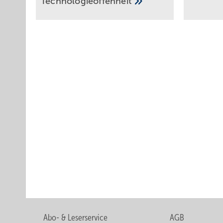
Tech­no­lo­gie­of­fen­heit
Abo- & Leserservice
AGB