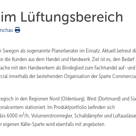
e im Lüftungsbereich
rschau
on Swegon als sogenannte Planerberater im Einsatz. Aktuell betreut d
e die Kunden aus dem Handel und Handwerk. Ziel ist es, den Bedarf
ache mit den Handwerkern als Bindeglied zum Fachhandel auf- und
cial innerhalb der bestehenden Organisation der Sparte Commercia
ategisch in den Regionen Nord (Oldenburg), West (Dortmund) und Sü
nalcentern stationiert. Im Produktportfolio befinden sich
bis 6000 m³/h, Volumenstromregler, Schalldämpfer und Luftauslässe
r eigenen Kälte-Sparte wird ebenfalls mit angeboten.