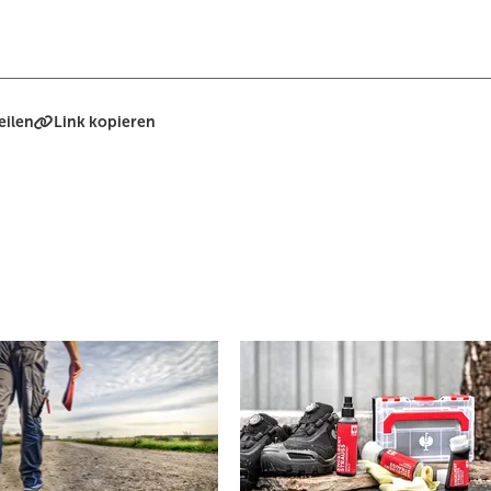
eilen
Link kopieren