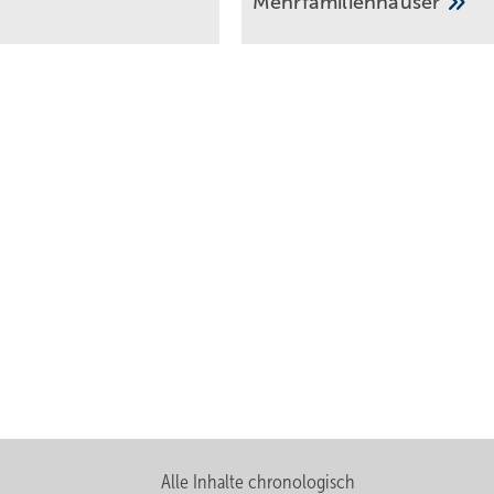
Mehr­fa­mi­lien­häuser
Alle Inhalte chronologisch