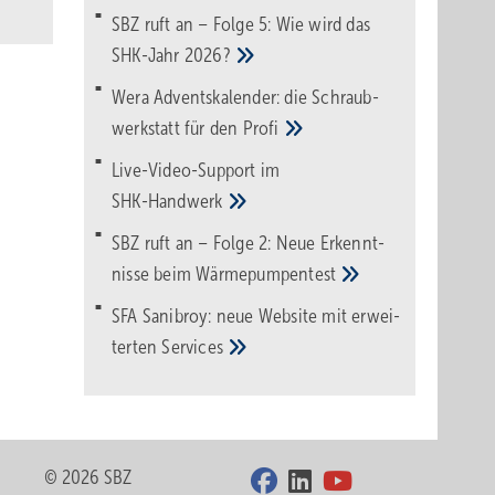
SBZ ruft an – Folge 5: Wie wird das
SHK-Jahr
2026?
Wera Adventskalender: die Schraub­
werk­statt für den
Pro­fi
Live-Video-Support im
SHK-Handwerk
SBZ ruft an – Folge 2: Neue Erkennt­
nisse beim
Wärme­pumpen­test
SFA Sanibroy: neue Web­site mit erwei­
terten
Services
© 2026 SBZ