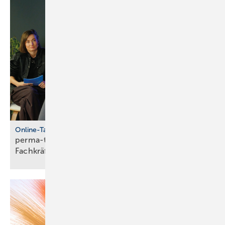
Online-Talkshow
perma-talk: so gelingt Azubi- und
Fach­kräf­te­bin­dung