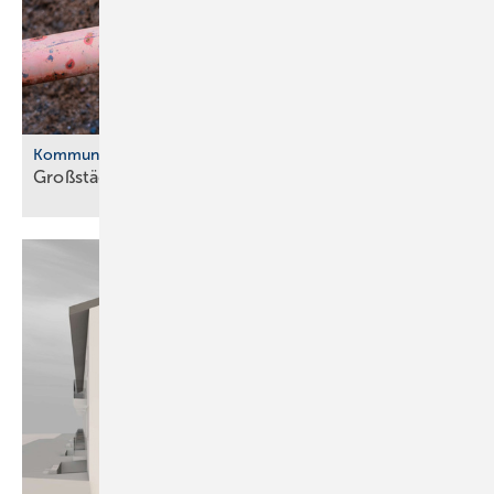
Kommunale Wärmeplanung
Großstädte ver­ab­schie­den sich vom
Gas