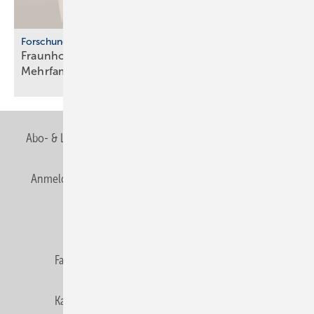
Forschung
Fraunhofer ISE: Propan-Wärme­pum­pen für
Mehr­fa­mi­lien­häuser
Abo- & Leserservice
AGB
Alle Inhalte chronologisch
Anmelden
Anmeldung & Registrierung
Newsletter
Datenschutz
E-Paper
Editor's choice
Fachbeiträge
Gentner Verlag
Impressum
Karriere bei Gentner
Team
Mediaservice