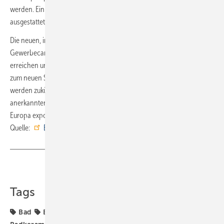
werden. Ein Konferenzraum wurde bereits mit der E.C.A.-Technologie
ausgestattet.
Die neuen, im Industrieloft-Charakter gehaltenen Räumlichkeiten im
Gewerbecampus K10 sind gut von den umliegenden Autobahnen zu
erreichen und verfügen über eigene Parkplätze. In unmittelbarer Nähe
zum neuen Standort steht auch das neue Zentrallager: Von hier aus
werden zukünftig die Produkte des Mutterkonzerns und international
anerkannten Traditionsunternehmens Elginkan Group nach ganz
Europa exportiert.
Quelle:
E.C.A. Germany
/ fl
Teilen
Link kopieren
Tags
Bad
Badarmatur
Badezimmer
Badgestaltung