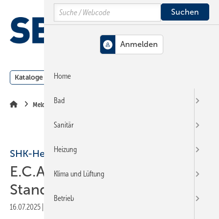
Springe
Springe
Springe
Search
auf
auf
auf
Hauptinhalt
Hauptmenü
SiteSearch
MENÜ
Home
Kataloge
Meldungen
Podcast
Produkte
Webin
Bad
Meldungen
Sanitär
Heizung
SHK-Hersteller
E.C.A. Germany: neuer
Klima und Lüftung
Standort mit Studio
Betrieb
16.07.2025
|
Druckvorschau