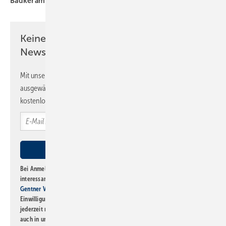
Badkeramik
Badprodukte
Keine Zeit? Kein Problem mit dem SBZ
Newsletter!
Mit unserem Newsletter erhalten Sie regelmäßig von uns
ausgewählte Informationen und Neuigkeiten, gebündelt und
kostenlos direkt ins Postfach.
Bei Anmeldung zu diesem Newsletter bin ich damit einverstanden, über
interessante Verlags- und Online-Angebote
der Marken der Alfons W.
Gentner Verlag GmbH & Co. KG
informiert zu werden. Diese
Einwilligung kann ich jederzeit widerrufen und eine Abmeldung ist
jederzeit möglich. Informationen zum Umgang mit Daten finden Sie
auch in unserer
Datenschutzerklärung
.