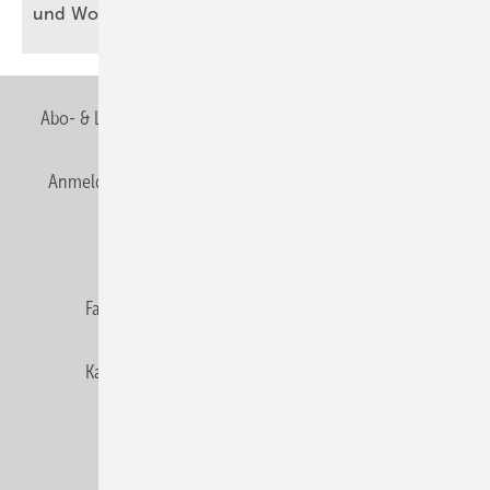
und
Woh­nen
Abo- & Leserservice
AGB
Alle Inhalte chronologisch
Anmelden
Anmeldung & Registrierung
Newsletter
Datenschutz
E-Paper
Editor's choice
Fachbeiträge
Gentner Verlag
Impressum
Karriere bei Gentner
Team
Mediaservice
Mitgliedschaften und Engagement