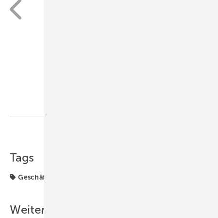
obara_hiroki
Stéphane Harel
Teilen
Link kopieren
Tags
Geschäftsführung
Vertrieb
Weitere Inhalte