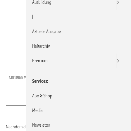
Ausbildung
|
Aktuelle Ausgabe
Heftarchiv
Premium
SFA Sanibroy
Christian Max Spath
Services
Abo & Shop
Media
Newsletter
Nachdem die Niederlassungsleitung Ende September durch Christian