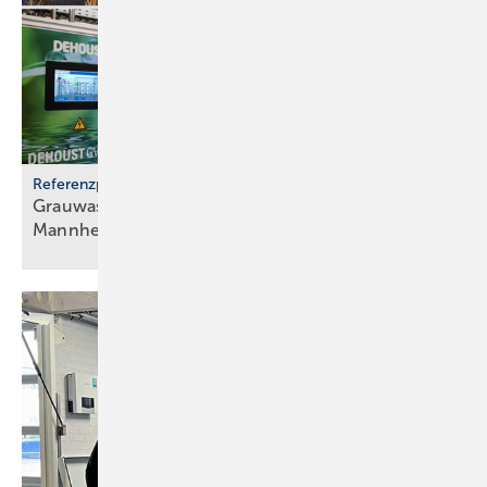
Referenzprojekt
Grauwassernutzung spart Frisch­was­ser in
Mann­heim