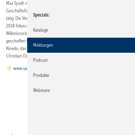
Max Spath neu besetzt wurde, tritt Stéphane Harel als neuer
Geschäftsführer an. Er ist bereits seit 14 Jahren für die SFA-Gruppe
Specials
tätig. Die Vertriebsleitung für den Bereich Sanibroy, auf den sich SFA
2018 fokussieren wird, übernimmt im Norden Deutschlands Ronald
Kataloge
Willenbrock, im Süden ist Ullrich Schwertner verantwortlich. Neu
geschaffen wurde die Position des bundesweiten Verkaufsleiters für
Meldungen
Kinedo, das Bad- und Duschprogramm von SFA. Sie wird besetzt von
Christian Östreich.
Podcast
www.sanibroy.de
Produkte
Webinare