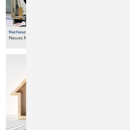
Nachwuchskräfte
Neues Modell für die ÜBA im
SHK-Handwerk