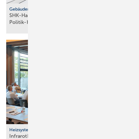
Gebäudemodernisierungsgesetz
SHK-Handwerk: ver­läss­li­che Hei­zungs­wahl statt
Po­li­tik-Hö­rig­keit
Heizsysteme
Infrarotheizung: Bau­stein für be­zahl­ba­res Bau­en