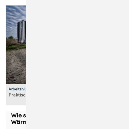
Arbeitshilfen
Praktische Hilfs­mittel für
Hand­werker