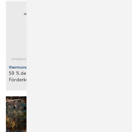
thermondo Wärmepumpen-Monitor
59 % der Haus­be­sit­zer stellen sich gegen
För­der­kür­zungen