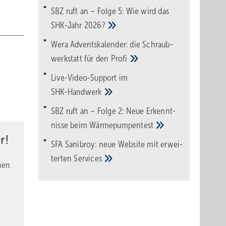
SBZ ruft an – Folge 5: Wie wird das
SHK-Jahr
2026?
Wera Adventskalender: die Schraub­
werk­statt für den
Pro­fi
Live-Video-Support im
SHK-Handwerk
SBZ ruft an – Folge 2: Neue Erkennt­
nisse beim
Wärme­pumpen­test
r!
SFA Sanibroy: neue Web­site mit erwei­
terten
Services
nen