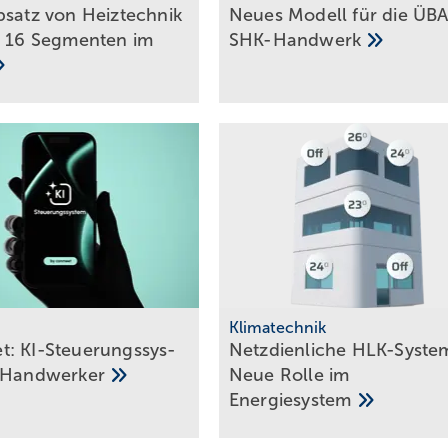
bsatz von Heiztechnik
Neues Modell für die ÜBA
n 16 Segmenten im
SHK-Handwerk
Klimatechnik
: KI-Steue­rungs­sys­
Netzdienliche HLK-Sys­te­
Hand­wer­ker
Neue Rol­le im
En­er­gie­sys­tem