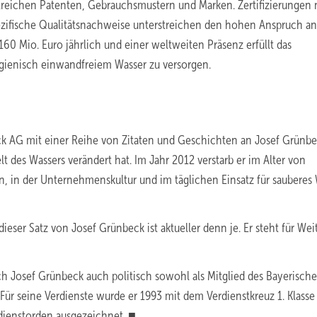
hlreichen Patenten, Gebrauchsmustern und Marken. Zertifizierungen
zifische Qualitätsnachweise unterstreichen den hohen Anspruch an
60 Mio. Euro jährlich und einer weltweiten Präsenz erfüllt das
ienisch einwandfreiem Wasser zu versorgen.
ck AG mit einer Reihe von Zitaten und Geschichten an Josef Grünb
des Wassers verändert hat. Im Jahr 2012 verstarb er im Alter von
n, in der Unternehmenskultur und im täglichen Einsatz für sauberes 
ser Satz von Josef Grünbeck ist aktueller denn je. Er steht für Weit
h Josef Grünbeck auch politisch sowohl als Mitglied des Bayerisch
ür seine Verdienste wurde er 1993 mit dem Verdienstkreuz 1. Klasse
dienstorden ausgezeichnet. ■