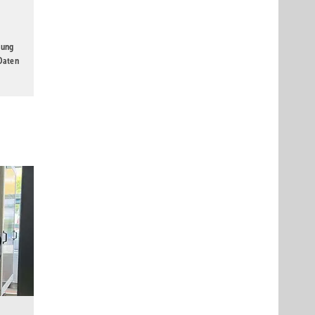
gung
 Daten