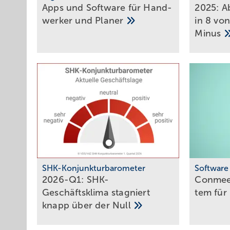
Apps und Soft­ware für Hand­
2025: A
werker und
Planer
in 8 vo
Minus
SHK-Konjunkturbarometer
Software
2026-Q1: SHK-
Conmeet
Geschäftsklima stagniert
tem für
knapp über der
Null