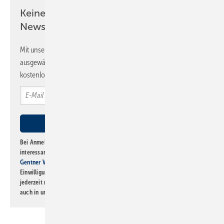
Keine Zeit? Kein Problem mit dem SBZ
Newsletter!
Mit unserem Newsletter erhalten Sie regelmäßig von uns
ausgewählte Informationen und Neuigkeiten, gebündelt und
kostenlos direkt ins Postfach.
Bei Anmeldung zu diesem Newsletter bin ich damit einverstanden, über
interessante Verlags- und Online-Angebote
der Marken der Alfons W.
Gentner Verlag GmbH & Co. KG
informiert zu werden. Diese
Einwilligung kann ich jederzeit widerrufen und eine Abmeldung ist
jederzeit möglich. Informationen zum Umgang mit Daten finden Sie
auch in unserer
Datenschutzerklärung
.