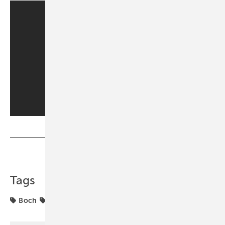
Teilen
Link kopieren
Tags
Boch
Villeroy & Boch