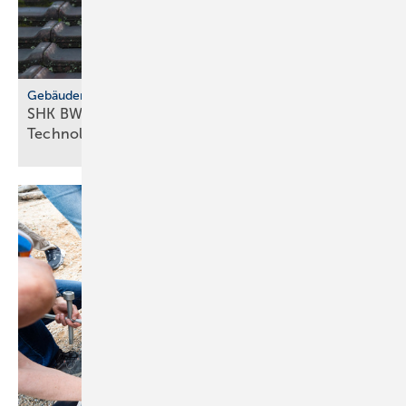
Gebäudemodernisierungsgesetz
SHK BW fordert GMG-Klar­heit und
Tech­no­lo­gie­of­fen­heit