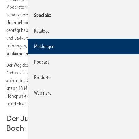
Moderatorin und Schauspielerin sowie der aus England stammende
Schauspieler über die großen historischen Meilensteine des
Specials
Unternehmens. Dabei streifen sie Themen, die
Villeroy & Boch
geprägt haben oder geprägt wurden: Die Demokratisierung der Tisch-
Kataloge
und Badkultur, die historischen Verwicklungen im Dreiländereck
Lothringen, Luxemburg und Saarland oder die Fusion der
Meldungen
konkurrierenden Unternehmer Boch und Villeroy.
Podcast
Der Weg des Unternehmens von der Töpferei im lothringischen
Audun-le-Tiche zur weltweit bekannten Lifestyle-Marke wird mit
Produkte
animierten Originalaufnahmen untermalt - 275 Jahre werden in
knapp 18 Minuten gekonnt und emotional zugleich zusammengefasst.
Webinare
Höhepunkt des Spots bildet die Schlussszene, in der die
Feierlichkeiten rund um das Jubiläumsjahr eingeläutet werden.
Der Jubiläumsfilm von Villeroy &
Boch: