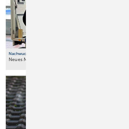
Nachwuchskräfte
Neues Modell für die ÜBA im
SHK-Handwerk