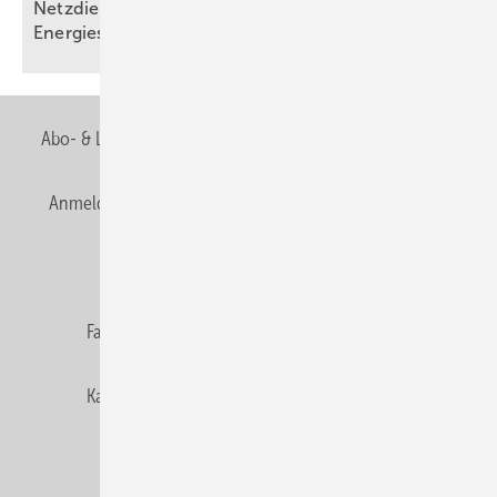
Netzdienliche HLK-Sys­te­me: Neue Rol­le im
En­er­gie­sys­tem
Abo- & Leserservice
AGB
Alle Inhalte chronologisch
Anmelden
Anmeldung & Registrierung
Newsletter
Datenschutz
E-Paper
Editor's choice
Fachbeiträge
Gentner Verlag
Impressum
Karriere bei Gentner
Team
Mediaservice
Mitgliedschaften und Engagement