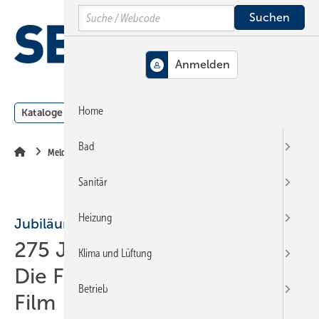
Springe
Springe
Springe
Search
auf
auf
auf
Hauptinhalt
Hauptmenü
SiteSearch
MENÜ
Home
Kataloge
Meldungen
Podcast
Produkte
Webin
Bad
Meldungen
Sanitär
Heizung
Jubiläum
275 Jahre Villeroy & Boch:
Klima und Lüftung
Die Firmengeschichte als
Betrieb
Film