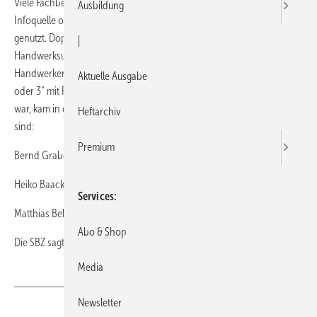
Viele Fachbesucher haben die Hamburger Messe GET Nord als
Ausbildung
Infoquelle oder als Forum für persönliche Kontakte gewinnbringend
genutzt. Doppelt gewonnen haben dabei drei Fachleute aus
|
Handwerksunternehmen. Sie machten auch am Messestand der
Handwerkermarke Station und beteiligten sich am Spielquiz „SHK 1, 2
Aktuelle Ausgabe
oder 3“ mit Fragen rund um die Handwerkermarke. Wer besonders gut
war, kam in die Verlosung eines ipad mini. Die drei neuen Besitzer
Heftarchiv
sind:
Premium
Bernd Grabow aus Karwitz,
Heiko Baack aus Bremervörde,
Services
Matthias Behrens aus Bahrenborstel.
Abo & Shop
Die SBZ sagt: Herzlichen Glückwunsch!
Media
Newsletter
Teilen
Link kopieren