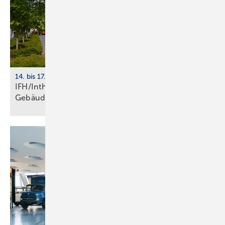
14. bis 17. April 2026, Nürnberg
IFH/Intherm 2026: Sanitär-, Haus- und
Ge­bäu­de­tech­nik