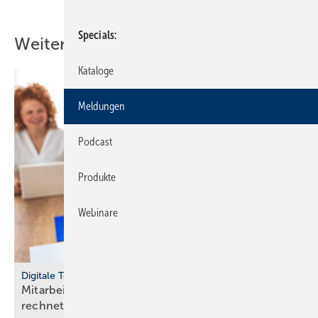
Specials
Weitere Inhalte
Kataloge
Meldungen
Podcast
Produkte
Webinare
Digitale Tools
Mit­ar­bei­ten­de mit Raum­luft­tech­nik gesund halten
rech­net
sich