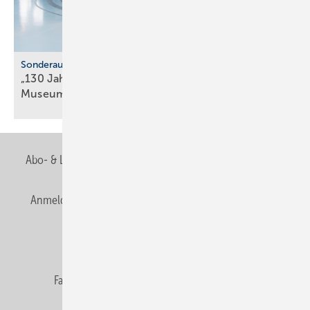
Sonderausstellung
„130 Jahre Nutzfahrzeuge“ im Mercedes-Benz
Museum
Abo- & Leserservice
AGB
Alle Inhalte chronologisch
Anmelden
Anmeldung & Registrierung
Newsletter
Datenschutz
E-Paper
Editor's choice
Fachbeiträge
Gentner Verlag
Impressum