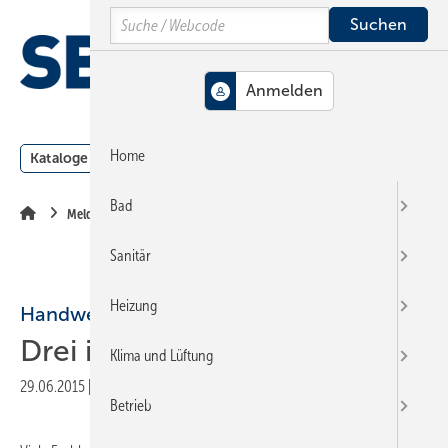
Springe
Springe
Springe
Search
auf
auf
auf
Hauptinhalt
Hauptmenü
SiteSearch
MENÜ
Home
Kataloge
Meldungen
Podcast
Produkte
Webin
Bad
Meldungen
Sanitär
Heizung
Handwerkermarke
Drei ipad mini verlost
Klima und Lüftung
29.06.2015
|
Veröffentlicht in
Ausgabe 12-2015
|
Druckvorschau
Betrieb