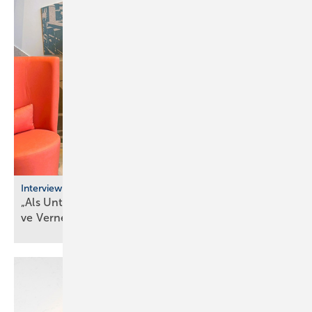
Interview
„Als Unternehmer kann man heute nur durch ak­ti­
ve Ver­net­zung
über­le­ben“