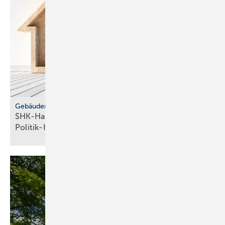
Gebäudemodernisierungsgesetz
SHK-Handwerk: ver­läss­li­che Hei­zungs­wahl statt
Po­li­tik-Hö­rig­keit