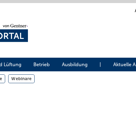
d Lüftung
Betrieb
Ausbildung
|
Aktuelle 
e
Webinare