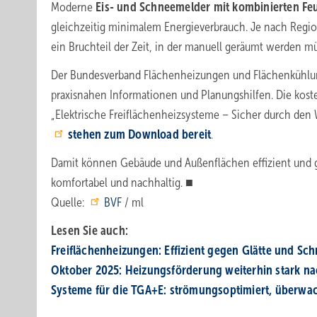
Moderne
Eis- und Schneemelder mit kombinierten F
gleichzeitig minimalem Energieverbrauch. Je nach Regio
ein Bruchteil der Zeit, in der manuell geräumt werden mü
Der Bundesverband Flächenheizungen und Flächenkühlung
praxisnahen Informationen und Planungshilfen. Die kost
„Elektrische Freiflächenheizsysteme – Sicher durch den
stehen zum Download bereit
.
Damit können Gebäude und Außenflächen effizient und g
komfortabel und nachhaltig. ■
Quelle:
BVF
/ ml
Lesen Sie auch:
Freiflächenheizungen: Effizient gegen Glätte und Sc
Oktober 2025: Heizungsförderung weiterhin stark na
Systeme für die TGA+E: strö­mungs­opti­miert, über­wa