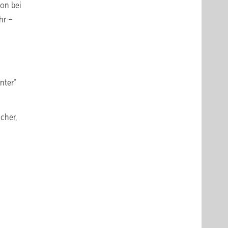
ion bei
hr –
nter“
cher,