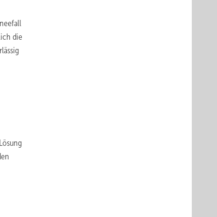
neefall
ich die
lässig
 Lösung
den