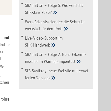
SBZ ruft an – Folge 5: Wie wird das
SHK-Jahr
2026?
Wera Adventskalender: die Schraub­
werk­statt für den
Pro­fi
- und
Live-Video-Support im
lrohre
SHK-Handwerk
ten
SBZ ruft an – Folge 2: Neue Erkennt­
d
nisse beim
Wärme­pumpen­test
ig.
SFA Sanibroy: neue Web­site mit erwei­
,
terten
Services
nschen
srohre