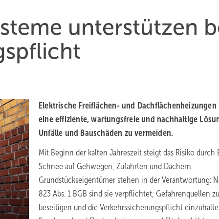
steme unter­stützen b
s­pflicht
Elektrische Freiflächen- und Dach­flächen­hei­zungen
eine effi­ziente, wartungs­freie und nach­haltige Lös
Unfälle und Bau­schäden zu vermeiden.
Mit Beginn der kalten Jahreszeit steigt das Risiko durch 
Schnee auf Gehwegen, Zufahrten und Dächern.
Grundstückseigentümer stehen in der Verantwortung: N
823 Abs. 1 BGB sind sie verpflichtet, Gefahrenquellen z
beseitigen und die Verkehrssicherungspflicht einzuhalte