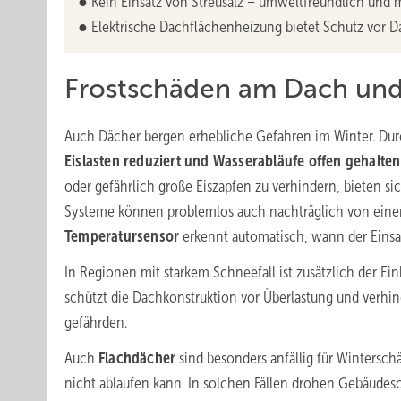
● Kein Einsatz von Streusalz – umweltfreundlich und 
● Elektrische Dachflächenheizung bietet Schutz vor
Frostschäden am Dach und
Auch Dächer bergen erhebliche Gefahren im Winter. Du
Eislasten reduziert und Wasserabläufe offen gehalten
oder gefährlich große Eiszapfen zu verhindern, bieten s
Systeme können problemlos auch nachträglich von einem F
Temperatursensor
erkennt automatisch, wann der Einsatz
In Regionen mit starkem Schneefall ist zusätzlich der Ei
schützt die Dachkonstruktion vor Überlastung und verh
gefährden.
Auch
Flachdächer
sind besonders anfällig für Winters
nicht ablaufen kann. In solchen Fällen drohen Gebäude