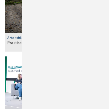
Arbeitshilfen
Praktische Hilfs­mittel für
Hand­werker