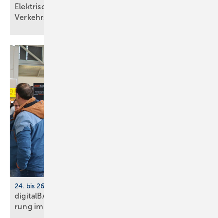
Elektrische Heizsysteme unter­stützen bei
Ver­kehrs­siche­rungs­pflicht
24. bis 26. März 2026, Köln
digitalBAU 2026: BVBS-Programm zur Digi­ta­li­sie­
rung im
Bau­wesen