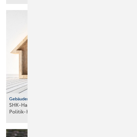
Gebäudemodernisierungsgesetz
SHK-Handwerk: ver­läss­li­che Hei­zungs­wahl statt
Po­li­tik-Hö­rig­keit