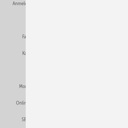
Anmelden
Anmeldung & Registrierung
Newsletter
Datenschutz
E-Paper
Editor's choice
Fachbeiträge
Gentner Verlag
Impressum
Karriere bei Gentner
Team
Mediaservice
Mitgliedschaften und Engagement
Montagezeiten Heizung
Montagezeiten Sanitär
Online Mediadaten
Privacy Manager
RSS-Feed
SBZ abonnieren
Veranstaltungen / Webinare