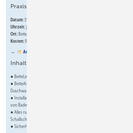
Praxisseminare:
Datum:
19.9.2024 oder 21.11.2024
Uhrzeit:
jeweils 9 bis 15 Uhr
Ort:
BetteBaulabor, Delbrück
Kosten:
90,- € inkl. MwSt. (inkl. Verpflegung)
→
Anmeldung
Inhalte:
● BetteLevel – Die Zukunft des Duscheinbaus
● BetteAir – flach wie eine Fliese mit allen Vorteilen einer
Duschwanne
● Installationsbox Easy Connect – schneller sicherer Anschluss
von Bade- & Duschwanne
● Alles rund um normgerechten Einbau in Hinblick auf
Schallschutz und Abdichtung
● Sicherheit im Bad – BetteAntirutsch Sense live erleben