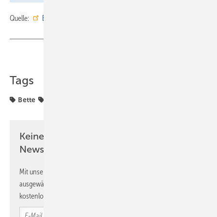
Quelle:
Bette
/ fl
Teilen
Link kopieren
Tags
Bette
Duschwanne
Seminare
Keine Zeit? Kein Problem mit dem SBZ
Newsletter!
Mit unserem Newsletter erhalten Sie regelmäßig von uns
ausgewählte Informationen und Neuigkeiten, gebündelt und
kostenlos direkt ins Postfach.