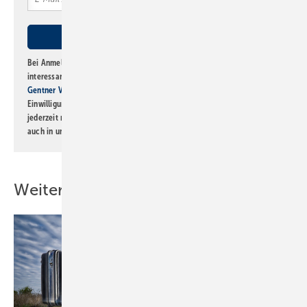
Bei Anmeldung zu diesem Newsletter bin ich damit einverstanden, über
interessante Verlags- und Online-Angebote
der Marken der Alfons W.
Gentner Verlag GmbH & Co. KG
informiert zu werden. Diese
Einwilligung kann ich jederzeit widerrufen und eine Abmeldung ist
jederzeit möglich. Informationen zum Umgang mit Daten finden Sie
auch in unserer
Datenschutzerklärung
.
Weitere Inhalte