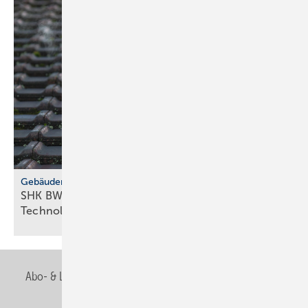
Gebäudemodernisierungsgesetz
SHK BW fordert GMG-Klar­heit und
Tech­no­lo­gie­of­fen­heit
Abo- & Leserservice
AGB
Alle Inhalte chronologisch