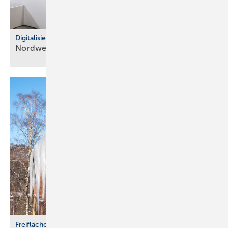
Digitalisierung im Fachhandel
Nordwest: So war der IT Community Day
2025
Freiflächenheizungen