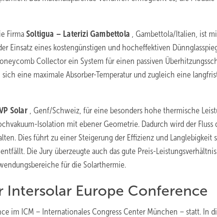
ie Firma
Soltigua – Laterizi Gambettola
, Gambettola/Italien, ist mi
der Einsatz eines kostengünstigen und hocheffektiven Dünnglasspie
m Honeycomb Collector ein System für einen passiven Überhitzungssch
sich eine maximale Absorber-Temperatur und zugleich eine langfris
VP Solar
, Genf/Schweiz, für eine besonders hohe thermische Leist
Hochvakuum-Isolation mit ebener Geometrie. Dadurch wird der Fluss 
ten. Dies führt zu einer Steigerung der Effizienz und Langlebigkeit 
entfällt. Die Jury überzeugte auch das gute Preis-Leistungsverhältnis
wendungsbereiche für die Solarthermie.
er Intersolar Europe Conference
nce im ICM – Internationales Congress Center München – statt. In 