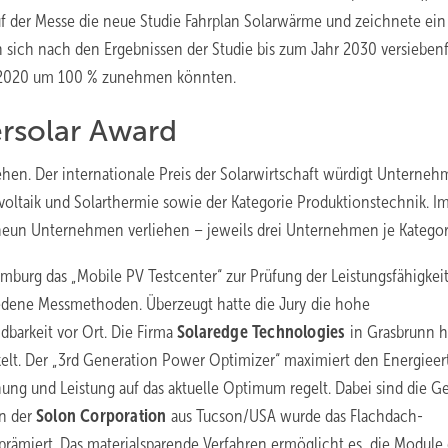
auf der Messe die neue Studie Fahrplan Solarwärme und zeichnete ein
n sich nach den Ergebnissen der Studie bis zum Jahr 2030 versieben
s 2020 um 100 % zunehmen könnten.
ersolar Award
ehen. Der internationale Preis der Solarwirtschaft würdigt Unterneh
oltaik und Solarthermie sowie der Kategorie Produktionstechnik. I
neun Unternehmen verliehen – jeweils drei Unternehmen je Kategor
mburg das „Mobile PV Testcenter“ zur Prüfung der Leistungsfähigkei
edene Messmethoden. Überzeugt hatte die Jury die hohe
dbarkeit vor Ort. Die Firma
Solaredge Technologies
in Grasbrunn h
elt. Der „3rd Generation Power Optimizer“ maximiert den Energieer
ung und Leistung auf das aktuelle Optimum regelt. Dabei sind die Ge
on der
Solon Corporation
aus Tucson/USA wurde das Flachdach-
ämiert. Das materialsparende Verfahren ermöglicht es, die Module 