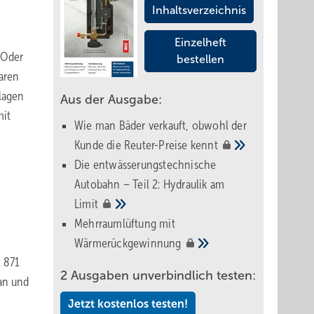
Inhaltsverzeichnis
Einzelheft
 Oder
bestellen
aren
lagen
Aus der Ausgabe:
mit
Wie man Bäder verkauft, obwohl der
Kunde die Reuter-Preise
kennt
Die entwässerungstechnische
Autobahn – Teil 2: Hydraulik am
Limit
Mehrraumlüftung mit
Wärmerückgewinnung
t 871
2 Ausgaben unverbindlich testen:
wan und
Jetzt kostenlos testen!