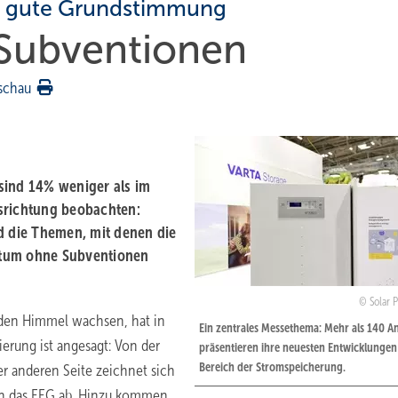
m gute Grundstimmung
-Subventionen
schau
sind 14% weniger als im
srichtung beobachten:
d die Themen, mit denen die
stum ohne Subventionen
Solar 
 den Himmel wachsen, hat in
Ein zentrales Messethema: Mehr als 140 A
rung ist angesagt: Von der
präsentieren ihre neuesten Entwicklungen
Bereich der Stromspeicherung.
er anderen Seite zeichnet sich
ch das EEG ab. Hinzu kommen