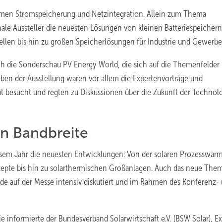
emen Stromspeicherung und Netzintegration. Allein zum Thema
ale Aussteller die neuesten Lösungen von kleinen Batteriespeichern
llen bis hin zu großen Speicherlösungen für Industrie und Gewerbe
ch die Sonderschau PV Energy World, die sich auf die Themenfelder
ben der Ausstellung waren vor allem die Expertenvorträge und
 besucht und regten zu Diskussionen über die Zukunft der Technol
en Bandbreite
iesem Jahr die neuesten Entwicklungen: Von der solaren Prozesswärm
nzepte bis hin zu solarthermischen Großanlagen. Auch das neue The
de auf der Messe intensiv diskutiert und im Rahmen des Konferenz-
 informierte der Bundesverband Solarwirtschaft e.V. (BSW Solar), Ex