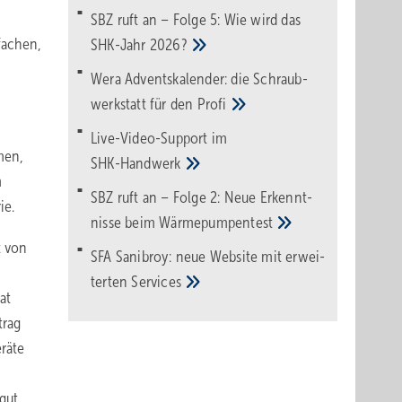
SBZ ruft an – Folge 5: Wie wird das
fachen,
SHK-Jahr
2026?
Wera Adventskalender: die Schraub­
werk­statt für den
Pro­fi
Live-Video-Support im
men,
SHK-Handwerk
m
SBZ ruft an – Folge 2: Neue Erkennt­
ie.
nisse beim
Wärme­pumpen­test
t von
SFA Sanibroy: neue Web­site mit erwei­
terten
Services
at
trag
räte
gut