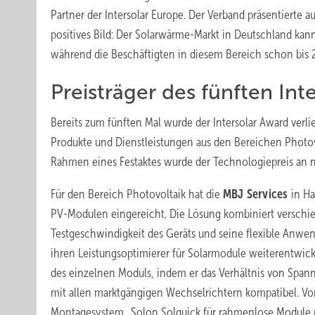
Partner der Intersolar Europe. Der Verband präsentierte 
positives Bild: Der Solarwärme-Markt in Deutschland kan
während die Beschäftigten in diesem Bereich schon bi
Preisträger des fünften Int
Bereits zum fünften Mal wurde der Intersolar Award verli
Produkte und Dienstleistungen aus den Bereichen Photov
Rahmen eines Festaktes wurde der Technologiepreis an 
Für den Bereich Photovoltaik hat die
MBJ Services
in Ha
PV-Modulen eingereicht. Die Lösung kombiniert verschi
Testgeschwindigkeit des Geräts und seine flexible Anwen
ihren Leistungsoptimierer für Solarmodule weiterentwick
des einzelnen Moduls, indem er das Verhältnis von Spann
mit allen marktgängigen Wechselrichtern kompatibel. V
Montagesystem „Solon Solquick für rahmenlose Module pr