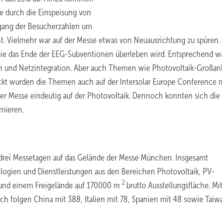
tze durch die Einspeisung von
kgang der Besucherzahlen um
t. Vielmehr war auf der Messe etwas von Neuausrichtung zu spüren.
e sie das Ende der EEG-Subventionen überleben wird. Entsprechend w
h und Netzintegration. Aber auch Themen wie Photovoltaik-Großan
ckt wurden die Themen auch auf der Intersolar Europe Conference 
r Messe eindeutig auf der Photovoltaik. Dennoch konnten sich die
rmieren.
drei Messetagen auf das Gelände der Messe München. Insgesamt
nologien und Dienstleistungen aus den Bereichen Photovoltaik, PV-
2
 und einem Freigelände auf 170000 m
brutto Ausstellungsfläche. Mi
ach folgen China mit 388, Italien mit 78, Spanien mit 48 sowie Tai