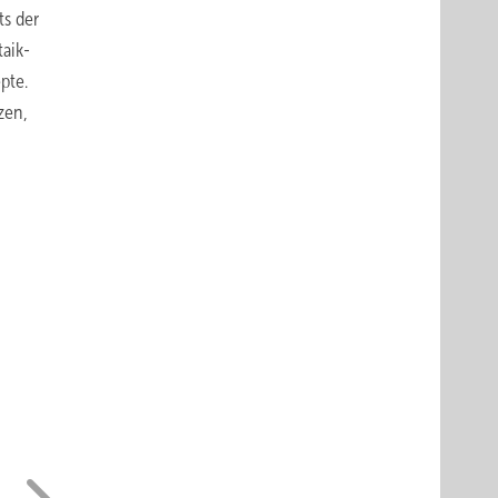
ts der
aik-
pte.
zen,