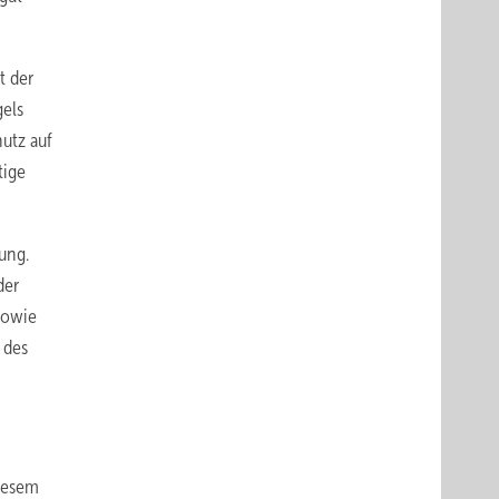
t der
gels
utz auf
tige
ung.
der
sowie
 des
diesem