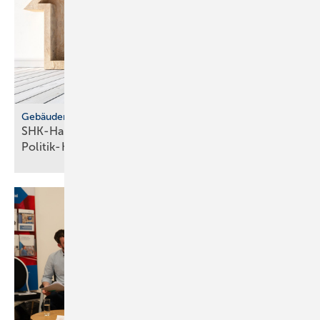
Gebäudemodernisierungsgesetz
SHK-Handwerk: ver­läss­li­che Hei­zungs­wahl statt
Po­li­tik-Hö­rig­keit