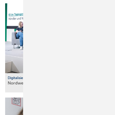
Digitalisierung im Fachhandel
Nordwest: So war der IT Community Day
2025