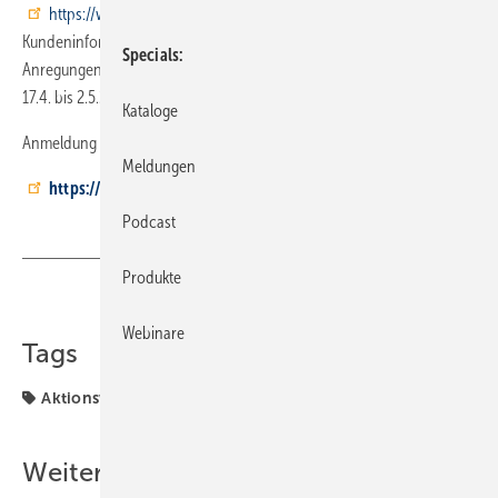
https://www.waermepumpe.de/
und ein Starterpaket mit
Kundeninformationen, Werbemitteln, Checklisten, Tipps und
Specials
Anregungen zum Ablauf ihrer Aktion. Die Aktionswochen finden vom
17.4. bis 2.5.2010 statt.
Kataloge
Anmeldung unter
Meldungen
https://www.waermepumpe.de/
Podcast
Produkte
Teilen
Link kopieren
Webinare
Tags
Aktionswoche
Weitere Inhalte