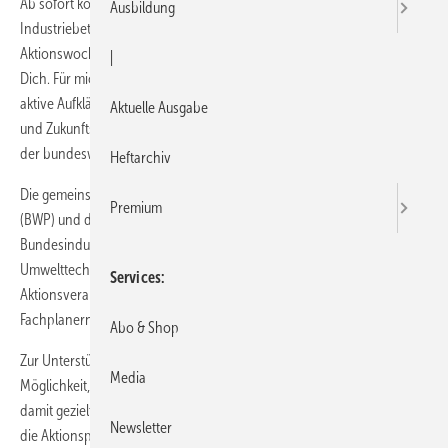
Ab sofort können sich Fachhandwerker, Händler und
Ausbildung
Industriebetriebe als Aktionspartner für die Wärmepumpen
Aktionswochen anmelden. Unter dem Motto „Gemeinsam Stark. Für
|
Dich. Für mich. Für unsere Zukunft.“ steht auch im neuen Jahr die
aktive Aufklärung über die ökologischen Vorteile, Wirtschaftlichkeit
Aktuelle Ausgabe
und Zukunftsfähigkeit der Wärmepumpentechnologie im Mittelpunkt
der bundesweiten Aktionswochen.
Heftarchiv
Die gemeinsame Dachkampagne des Bundesverbands Wärmepumpe
Premium
(BWP) und der Fachabteilung Wärmepumpe des
Bundesindustrieverband Deutschland Haus-, Energie- und
Umwelttechnik (BDH) bildet den Rahmen für eine Vielzahl von
Services
Aktionsveranstaltungen, auf denen Bürgern, Bauherren und
Fachplanern das Thema Wärmepumpe näher gebracht werden soll.
Abo & Shop
Zur Unterstützung der Aktionspartner bietet die Kampagne die
Media
Möglichkeit, dieses Umfeld für Anzeigenschaltungen zu nutzen und
damit gezielt für die eigene Veranstaltung zu werben. Zudem erhalten
Newsletter
die Aktionspartner einen Eintrag auf der beworbenen Website