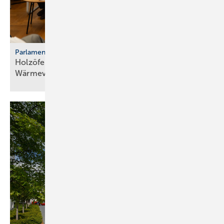
Parlamentarischer Kaminabend
Holzöfen als Resilienz­fak­tor der
Wärme­ver­sor­gung