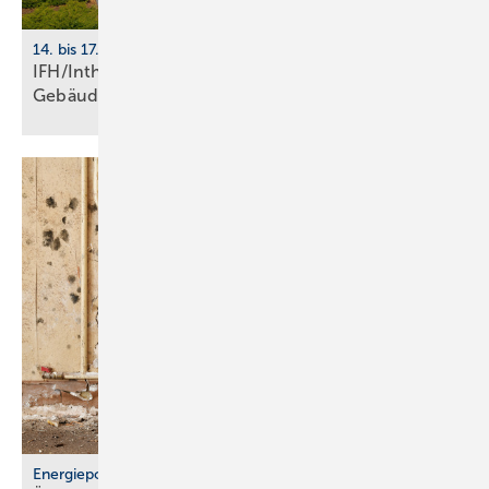
14. bis 17. April 2026, Nürnberg
IFH/Intherm 2026: Sanitär-, Haus- und
Ge­bäu­de­tech­nik
Energiepolitik