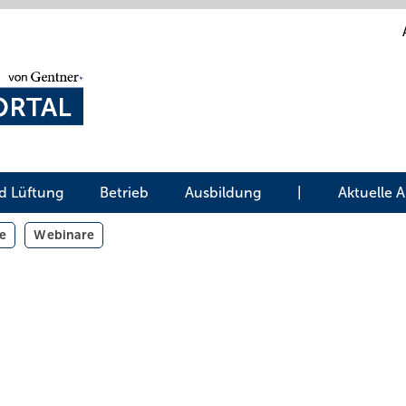
d Lüftung
Betrieb
Ausbildung
|
Aktuelle 
e
Webinare