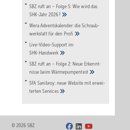
SBZ ruft an – Folge 5: Wie wird das
SHK-Jahr
2026?
Wera Adventskalender: die Schraub­
werk­statt für den
Pro­fi
Live-Video-Support im
SHK-Handwerk
SBZ ruft an – Folge 2: Neue Erkennt­
nisse beim
Wärme­pumpen­test
SFA Sanibroy: neue Web­site mit erwei­
terten
Services
© 2026 SBZ