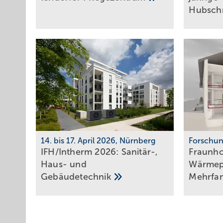
Hub­schr
14. bis 17. April 2026, Nürnberg
Forschu
IFH/Intherm 2026: Sanitär-,
Fraunho
Haus- und
Wärme­p
Ge­bäu­de­tech­nik
Mehr­fa­