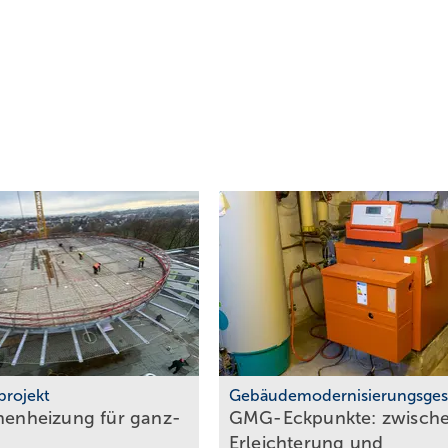
projekt
Gebäudemodernisierungsges
chenheizung für ganz­
GMG-Eckpunkte: zwi­sch
Er­leich­te­rung und