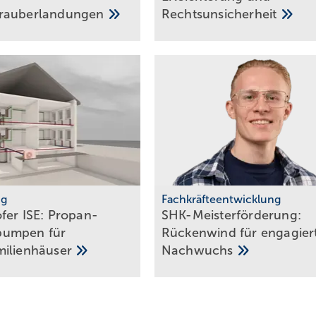
au­ber­lan­dun­gen
Rechts­un­si­cher­heit
ng
Fachkräfteentwicklung
fer ISE: Propan-
SHK-Meisterförderung:
um­pen für
Rücken­wind für enga­gier­
mi­lien­häuser
Nachwuchs