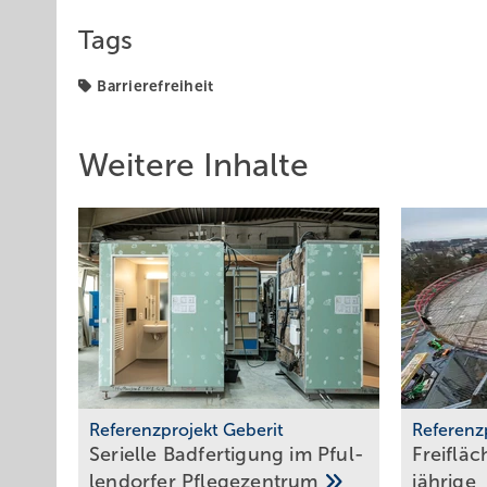
Tags
Barrierefreiheit
Weitere Inhalte
Referenzprojekt Geberit
Referenz
Serielle Badfertigung im Pful­
Freiflä
len­dor­fer
Pfle­ge­zen­trum
jäh­rige