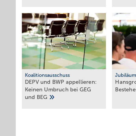
Koalitionsausschuss
Jubiläu
DEPV und BWP ap­pel­lie­ren:
Hansgro
Kei­nen Um­bruch bei GEG
Besteh
und
BEG