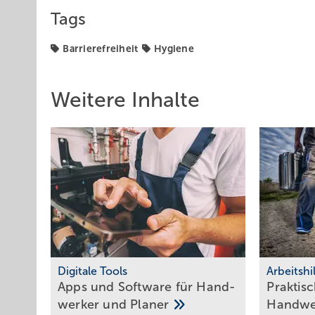
Tags
Barrierefreiheit
Hygiene
Weitere Inhalte
Digitale Tools
Arbeitshi
Apps und Soft­ware für Hand­
Praktisc
werker und
Planer
Hand­w