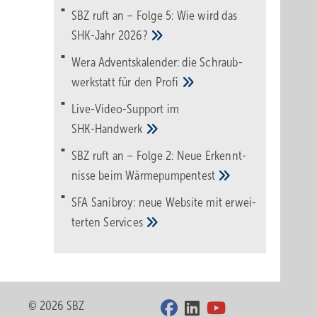
SBZ ruft an – Folge 5: Wie wird das
SHK-Jahr
2026?
Wera Adventskalender: die Schraub­
werk­statt für den
Pro­fi
Live-Video-Support im
SHK-Handwerk
SBZ ruft an – Folge 2: Neue Erkennt­
nisse beim
Wärme­pumpen­test
SFA Sanibroy: neue Web­site mit erwei­
terten
Services
© 2026 SBZ