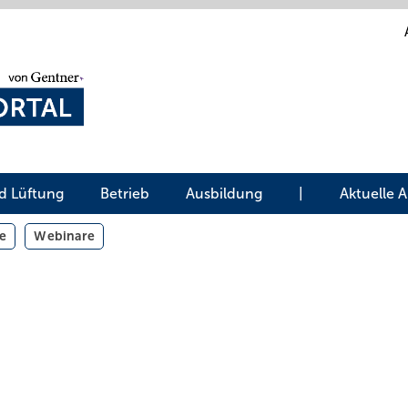
d Lüftung
Betrieb
Ausbildung
|
Aktuelle 
e
Webinare