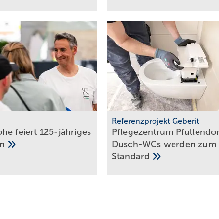
m
Referenzprojekt Geberit
he feiert 125-jähriges
Pflegezentrum Pful­len­dor
en
Dusch-WCs wer­den zum
Stan­dard