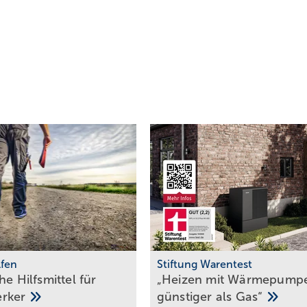
lfen
Stiftung Warentest
he Hilfs­mittel für
„Heizen mit Wär­me­pum­p
erker
güns­ti­ger als
Gas“