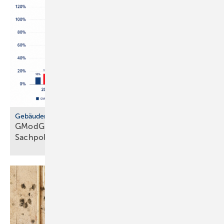
Gebäudemodernisierungsgesetz
GModG: SHK-Handwerk kriti­siert feh­lende
Sach­politik