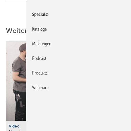
Teilen
Link kopieren
Specials
Kataloge
Weitere Inhalte
Meldungen
Podcast
Produkte
Webinare
Video