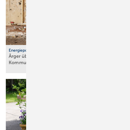
Energiepolitik
Ärger über För­der­stopp und po­li­ti­sche
Kom­mu­ni­ka­ti­on