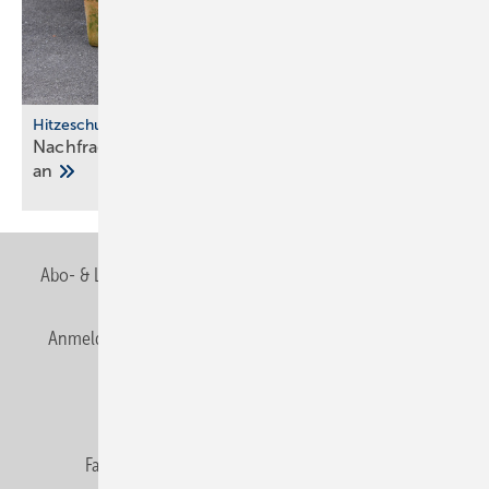
Hitzeschutz
Nachfrage nach Split-Klima­an­lagen steigt stark
an
Abo- & Leserservice
AGB
Alle Inhalte chronologisch
Anmelden
Anmeldung & Registrierung
Newsletter
Datenschutz
E-Paper
Editor's choice
Fachbeiträge
Gentner Verlag
Impressum