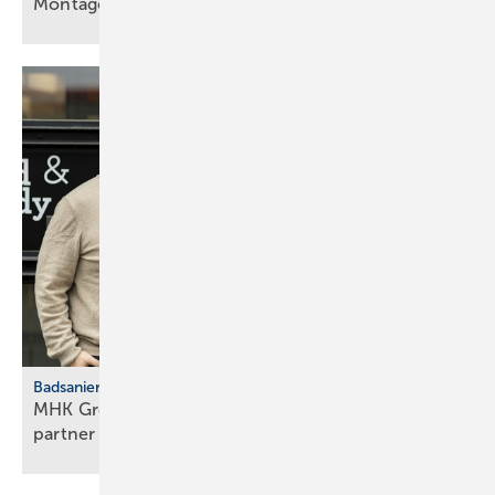
Montageanleitungen fürs
SHK-Fachhandwerk
Badsanierung
MHK Group: Der erste Bad & Body-Franchise­
partner legt
los