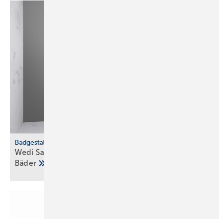
Badgestaltung
Wedi Sanwell XS: Dusch­wand­mo­dul für klei­ne
Bä­der