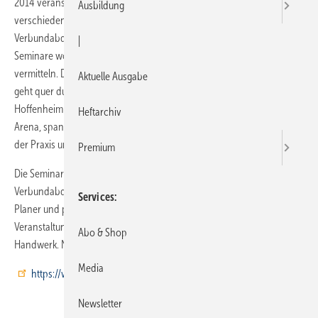
2014 veranstaltet Tece eine besondere Veranstaltungsreihe: In neun
Ausbildung
verschiedenen Stadien geht es um die Themen Seal System und
Verbundabdichtungen an Punkt- und Linienabläufen. Die Tece-
|
Seminare wollen vertieftes Praxiswissen rund um dieses Thema
vermitteln. Die Stadien-Tour beginnt im Berliner Olympiastadion und
Aktuelle Ausgabe
geht quer durch die Republik. Die Wirsol Rhein-Neckar-Arena in
Hoffenheim wird 2014 die letzte Station sein. Eine Führung durch die
Heftarchiv
Arena, spannende Referate, tragfähige Kooperationen, Beispiele aus
der Praxis und jede Menge Handreichungen gehören zum Programm.
Premium
Die Seminare mit dem Titel „Punkt. Linie. Dicht! Praxiswissen
Verbundabdichtung in Sanitärräumen“ richten sich an Architekten,
Services
Planer und planende Handwerker. Darüber hinaus gibt es die
Veranstaltung auch passgenau für Teilnehmer aus Handel und
Abo & Shop
Handwerk. Nähere Infos und Anmeldungen unter
Media
https://www.tece.com/de/academy
Newsletter