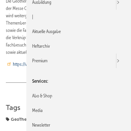
Die Geotherm 2011 findet am 24. und 25. Februar zum fünften Mal auf
Ausbildung
der Messe Offenburg statt. Das bewährte Konzept der Veranstaltung
wird weitergeführt: Die zwei parallel laufenden Kongresse zu den
|
Themenbereichen der Oberflächennahen und Tiefen Geothermie
sowie die Fachmesse sind unter einem Dach vereint. Insbesondere
Aktuelle Ausgabe
die Verknüpfung aus Kongress und Fachmesse bietet den
Fachbesuchern gute Voraussetzungen, sich über Praxiserfahrungen
Heftarchiv
sowie aktuelle Entwicklungen zu informieren und beraten zu lassen.
Premium
https://www.geotherm-offenburg.de/
Services
Teilen
Link kopieren
Abo & Shop
Tags
Media
GeoTherm
Newsletter