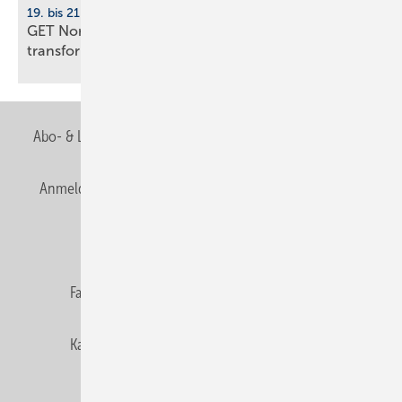
19. bis 21. November 2026, Hamburg
GET Nord 2026: Wie KI Gebäude und Handwerk
transformiert
Abo- & Leserservice
AGB
Alle Inhalte chronologisch
Anmelden
Anmeldung & Registrierung
Newsletter
Datenschutz
E-Paper
Editor's choice
Fachbeiträge
Gentner Verlag
Impressum
Karriere bei Gentner
Team
Mediaservice
Mitgliedschaften und Engagement