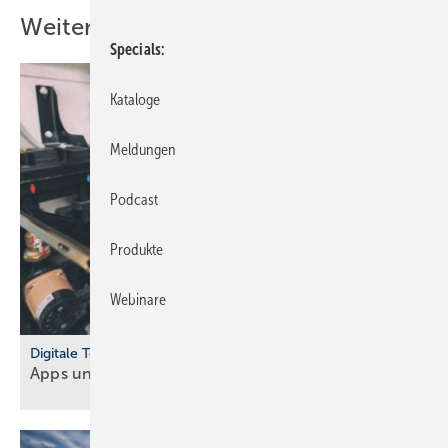
Weitere Inhalte
Specials
Kataloge
Meldungen
Podcast
Produkte
Webinare
Digitale Tools
Apps und Soft­ware für Hand­werker und
Planer