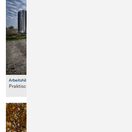
Arbeitshilfen
Praktische Hilfs­mittel für
Hand­werker