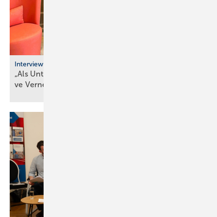
Interview
„Als Unternehmer kann man heute nur durch ak­ti­
ve Ver­net­zung
über­le­ben“