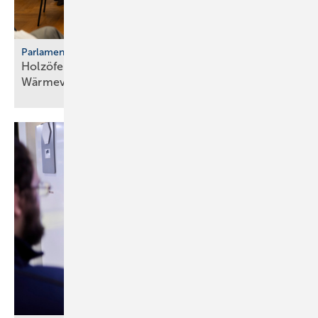
Parlamentarischer Kaminabend
Holzöfen als Resilienz­fak­tor der
Wärme­ver­sor­gung