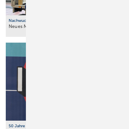
Nachwuchskräfte
Neues Modell für die ÜBA im
SHK-Handwerk
50 Jahre IFH/Intherm