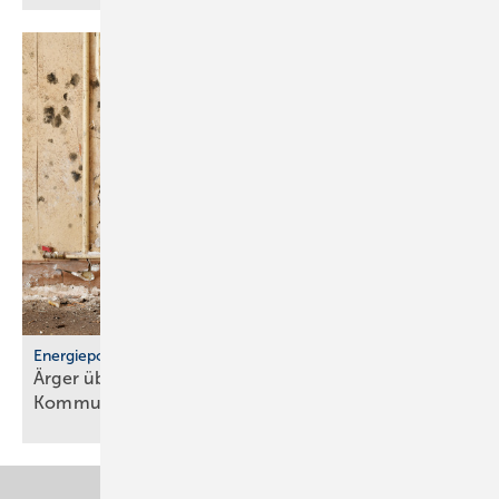
Energiepolitik
Ärger über För­der­stopp und po­li­ti­sche
Kom­mu­ni­ka­ti­on