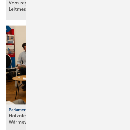
Vom regionalen Bran­chen­treff zur süd­deut­schen
Leit­messe
Parlamentarischer Kaminabend
Holzöfen als Resilienz­fak­tor der
Wärme­ver­sor­gung