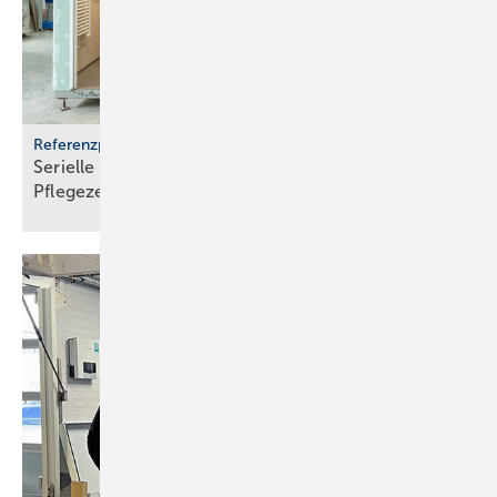
Referenzprojekt Geberit
Serielle Badfertigung im Pful­len­dor­fer
Pfle­ge­zen­trum