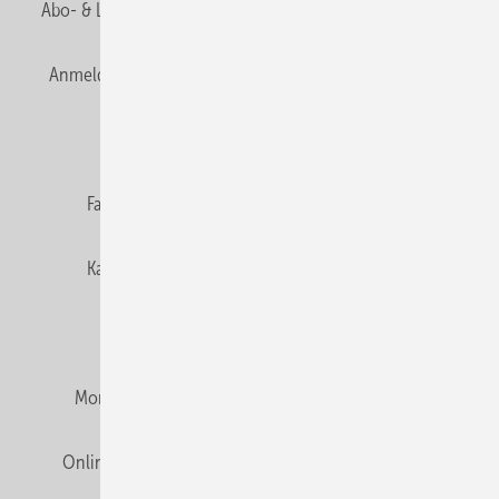
Abo- & Leserservice
AGB
Alle Inhalte chronologisch
Anmelden
Anmeldung & Registrierung
Newsletter
Datenschutz
E-Paper
Editor's choice
Fachbeiträge
Gentner Verlag
Impressum
Karriere bei Gentner
Team
Mediaservice
Mitgliedschaften und Engagement
Montagezeiten Heizung
Montagezeiten Sanitär
Online Mediadaten
Privacy Manager
RSS-Feed