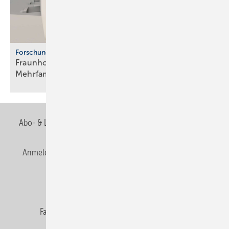
Forschung
Fraunhofer ISE: Propan-Wärme­pum­pen für
Mehr­fa­mi­lien­häuser
Abo- & Leserservice
AGB
Alle Inhalte chronologisch
Anmelden
Anmeldung & Registrierung
Newsletter
Datenschutz
E-Paper
Editor's choice
Fachbeiträge
Gentner Verlag
Impressum