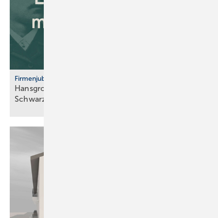
Firmenjubiläum
Hansgrohe: 125 Jahre Sa­ni­tär­tech­nik aus dem
Schwarz­wald