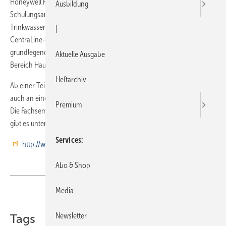
Honeywell Haustechnik bietet im Herbst und Winter 2013 wieder ein
Ausbildung
Schulungsangebot an, das auf Themen rund um die Bereiche
Trinkwasserhygiene und Energiesparen eingeht. Erstmals sind auch
|
CentraLine-Seminare im Angebot enthalten. Lehrinhalte sind
grundlegendes Praxiswissen sowie die wichtigsten Neuerungen im
Aktuelle Ausgabe
Bereich Haustechnik.
Heftarchiv
Ab einer Teilnehmerzahl von 15 Personen können einzelne Seminare
auch an einem gewünschten Termin vor Ort durchgeführt werden.
Premium
Die Fachseminare im Überblick sowie weitere Infos zur Anmeldung
gibt es unter
Services
http://www.honeywell-fachseminare.de
Abo & Shop
Media
Teilen
Link kopieren
Newsletter
Tags