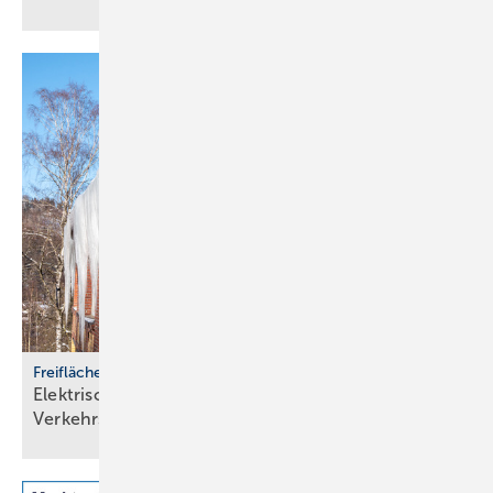
Freiflächenheizungen
Elektrische Heizsysteme unter­stützen bei
Ver­kehrs­siche­rungs­pflicht