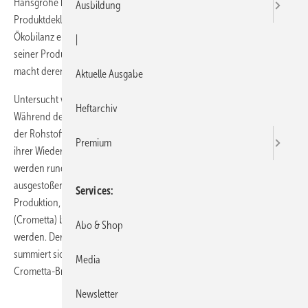
Hansgrohe hat als erster Hersteller der Sanitärbranche eine Umwelt-
Ausbildung
Produkt­deklaration EPD für Handbrausen erarbeitet. Mit dieser
Ökobilanz ermittelt das Unternehmen den ökologischen Fußabdruck
|
seiner Produkte entlang der gesamten Wertschöpfungskette und
macht deren Umweltwirkungen transparent.
Aktuelle Ausgabe
Untersucht wurden die Produktreihen Croma 100 und Crometta 85.
Heftarchiv
Während des gesamten Herstellungsprozesses der Handbrausen von
der Rohstoffgewinnung bis zur Auslieferung an die Kunden und bei
Premium
ihrer Wiederverwertung bzw. Entsorgung am Ende des Lebenszyklus
werden rund 2,17 kg CO
(Crometta) bzw. 2,8 kg CO
(Croma)
2
2
ausgestoßen. Darüber hinaus attestiert die Öko­bilanz, dass bei
Services
Produktion, Recycling und Entsorgung der Brausen rund 8,87kWh
(Crometta) beziehungsweise 11,83 kWh (Croma) Energie verbraucht
Abo & Shop
werden. Der Wasserverbrauch in diesen Phasen des Lebenszyklus
summiert sich auf 28,6 l Wasser für die Croma 100, auf 24,4 l für die
Media
Crometta-Brausen.
Newsletter