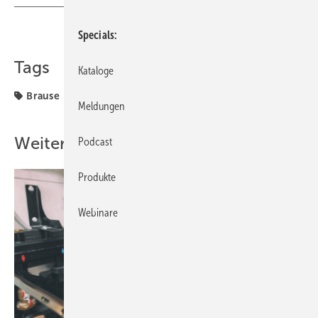
Teilen
Link kopieren
Specials
Tags
Kataloge
Brause
Meldungen
Weitere Inhalte
Podcast
Produkte
Webinare