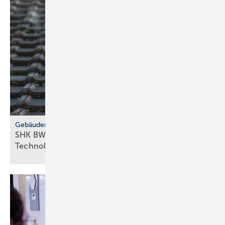
Gebäudemodernisierungsgesetz
SHK BW fordert GMG-Klar­heit und
Tech­no­lo­gie­of­fen­heit