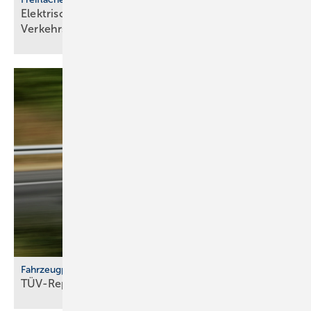
Elektrische Heizsysteme unter­stützen bei
Ver­kehrs­siche­rungs­pflicht
Fahrzeugprüfung
TÜV-Report 2026: Jeder fünfte Pkw fällt
durch