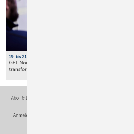
19. bis 21. November 2026, Hamburg
GET Nord 2026: Wie KI Gebäude und Handwerk
transformiert
Abo- & Leserservice
AGB
Alle Inhalte chronologisch
Anmelden
Anmeldung & Registrierung
Newsletter
Datenschutz
E-Paper
Editor's choice