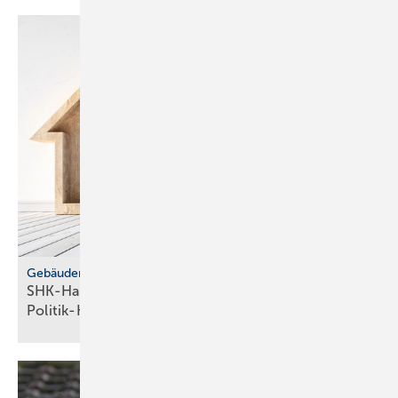
Gebäudemodernisierungsgesetz
SHK-Handwerk: ver­läss­li­che Hei­zungs­wahl statt
Po­li­tik-Hö­rig­keit