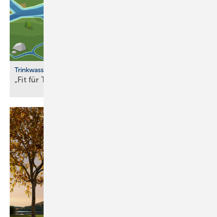
Trinkwasserqualität
„Fit für Trinkwasser“ erweitert
Partnernetzwerk