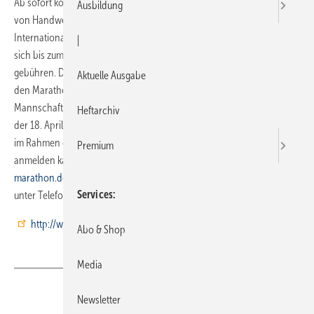
Ab sofort können sich laufbegeisterte Handwerker sowie Mitarbeiter
Ausbildung
von Handwerksbetrieben und -organisationen zu den 12.
Internationalen Handwerksmeisterschaften am 6. Mai anmelden. Wer
|
sich bis zum 31. Januar anmeldet, profitiert von günstigeren Start­
gebühren. Die Gebühr für den Halbmarathon beträgt 25 Euro und für
Aktuelle Ausgabe
den Marathon 35 Euro. Die Teilnahme an weiteren Sonder- und
Mannschaftswertungen ist parallel dazu möglich. Anmeldeschluss ist
Heftarchiv
der 18. April. Danach sind nur noch Nachmeldungen am 5. und 6. Mai
im Rahmen der Marathonmesse möglich. Ganz bequem online
Premium
anmelden kann man sich auf der Website
https://www.trollinger-
marathon.de/
. Weitere Infos gibt es bei der HWK Heilbronn-Franken
Services
unter Telefon (0 71 31) 7 91-1 06 und unter
http://www.hwk-heilbronn.de/handwerksmeisterschaften
Abo & Shop
Media
Teilen
Link kopieren
Newsletter