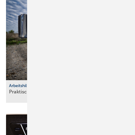
Arbeitshilfen
Praktische Hilfs­mittel für
Hand­werker