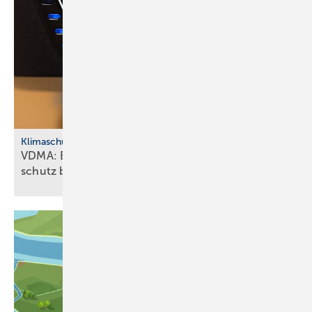
Klimaschutz
VDMA: Effiziente Sanitär­tech­nik macht Klima­
schutz
bezahlbar