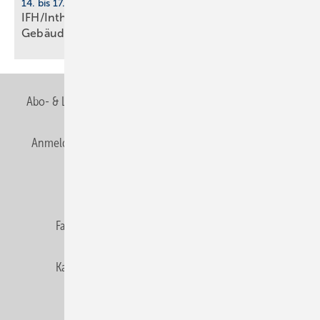
14. bis 17. April 2026, Nürnberg
IFH/Intherm 2026: Sanitär-, Haus- und
Ge­bäu­de­tech­nik
Abo- & Leserservice
AGB
Alle Inhalte chronologisch
Anmelden
Anmeldung & Registrierung
Newsletter
Datenschutz
E-Paper
Editor's choice
Fachbeiträge
Gentner Verlag
Impressum
Karriere bei Gentner
Team
Mediaservice
Mitgliedschaften und Engagement