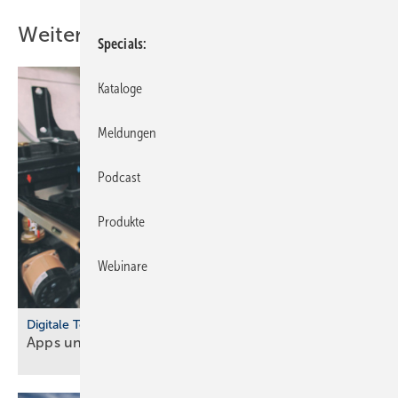
Weitere Inhalte
Specials
Kataloge
Meldungen
Podcast
Produkte
Webinare
Digitale Tools
Apps und Soft­ware für Hand­werker und
Planer