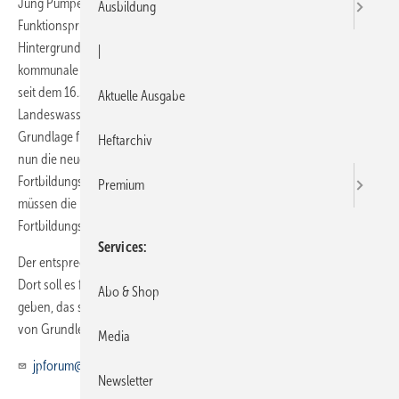
Jung Pumpen bietet eine Fortbildungsschulung der Sachkunde zur
Ausbildung
Funktionsprüfung privater Abwasseranlagen gemäß SüwVO Abw. an.
Hintergrund: 2009 gelangten viele Sachkundige über ­sogenannte
|
kommunale Listen auf die LANUV-Liste der Sachkundigen. Diese war
seit dem 16.3.2013 eingefroren, da mit Novellierung des
Aktuelle Ausgabe
Landeswassergesetzes und dem Wegfall des § 61a LWG die rechtliche
Grundlage für die Anforderung an die Sachkunde entfallen war. Da
Heftarchiv
nun die neue Verordnung rechtskräftig und somit die
Fortbildungsverpflichtung innerhalb von drei Jahren gegeben ist,
Premium
müssen die betroffenen Sachkundigen schnellstmöglich eine
Fortbildungsveranstaltung besuchen.
Services
Der entsprechende Kurs dauert im Jung Pumpen-Forum zwei Tage.
Dort soll es für die Teilnehmer auch eine Menge Neues zu erfahren
Abo & Shop
geben, das sie unmittelbar in ihrer Praxis, auch jenseits der Prüfung
von Grundleitungen, nutzen können. Anmeldungen per E-Mail an
Media
jpforum@jung-pumpen.de
Newsletter