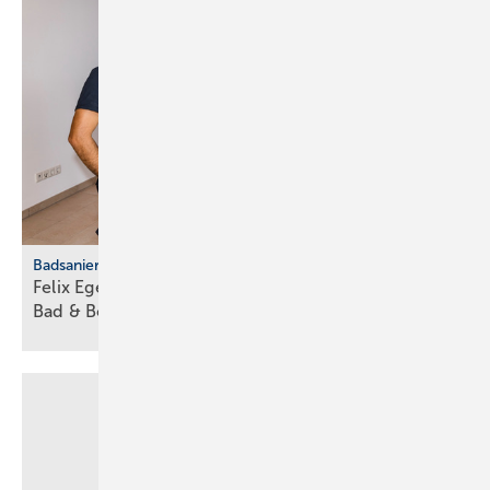
Badsanierung
Felix Eger startet als jüngster Fran­chise­neh­mer von
Bad &
Body