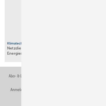
Klimatechnik
Netzdienliche HLK-Sys­te­me: Neue Rol­le im
En­er­gie­sys­tem
Abo- & Leserservice
AGB
Alle Inhalte chronologisch
Anmelden
Anmeldung & Registrierung
Newsletter
Datenschutz
E-Paper
Editor's choice