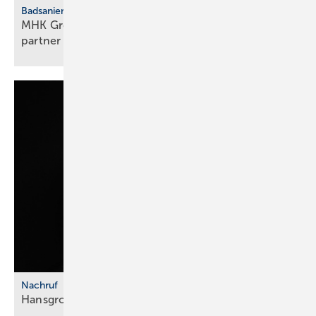
Badsanierung
MHK Group: Der erste Bad & Body-Franchise­
partner legt
los
Nachruf
Hansgrohe Group trauert um Klaus
Grohe