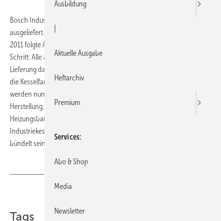
Ausbildung
Bosch Industriekessel hat den ersten Kessel unter der Marke Bosch
|
ausgeliefert. Nach der Umfirmierung in Bosch Industriekessel im Jahr
2011 folgte Anfang Juli 2012 mit der Markenumstellung der nächste
Aktuelle Ausgabe
Schritt: Alle ab diesem Zeitpunkt bestellten Kessel werden bei ihrer
Lieferung das Bosch-Logo tragen. Mit der neuen Marke ändern sich
Heftarchiv
die Kesselfarben: Kam bisher Dunkelblau von Loos zum Einsatz, so
werden nun Anthrazit und Rot verwendet. Kundenspezifische
Premium
Herstellung, Ansprechpartner, Vertriebsweg über den Anlagen- und
Heizungsbau, Produktqualität und das Leistungsangebot von Bosch
Industriekessel bleiben hingegen unverändert. Bosch Thermotechnik
Services
bündelt sein Großanlagengeschäft weltweit unter der Marke Bosch.
Abo & Shop
Media
Teilen
Link kopieren
Newsletter
Tags