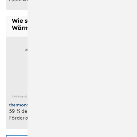
thermondo Wärmepumpen-Monitor
59 % der Haus­be­sit­zer stellen sich gegen
För­der­kür­zungen