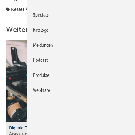
Kessel
Marke
Specials
Weitere Inhalte
Kataloge
Meldungen
Podcast
Produkte
Webinare
Digitale Tools
Apps und Soft­ware für Hand­werker und
Planer