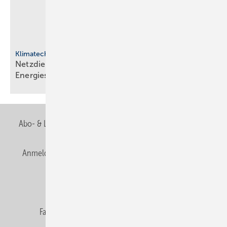
Klimatechnik
Netzdienliche HLK-Sys­te­me: Neue Rol­le im
En­er­gie­sys­tem
Abo- & Leserservice
AGB
Alle Inhalte chronologisch
Anmelden
Anmeldung & Registrierung
Newsletter
Datenschutz
E-Paper
Editor's choice
Fachbeiträge
Gentner Verlag
Impressum