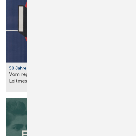
50 Jahre IFH/Intherm
Vom regionalen Bran­chen­treff zur süd­deut­schen
Leit­messe