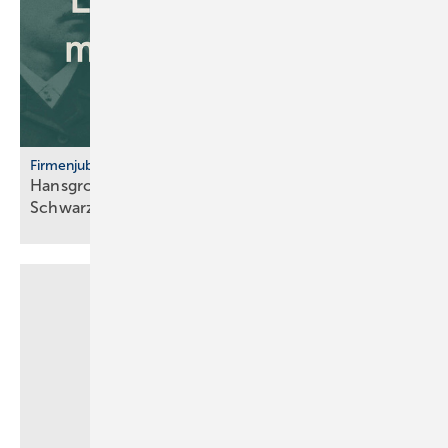
Firmenjubiläum
Hansgrohe: 125 Jahre Sa­ni­tär­tech­nik aus dem
Schwarz­wald