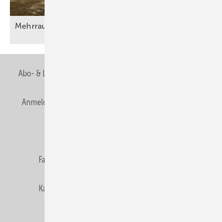
Mehrraumlüftung mit
Wärmerückgewinnung
Abo- & Leserservice
AGB
Alle Inhalte chronologisch
Anmelden
Anmeldung & Registrierung
Newsletter
Datenschutz
E-Paper
Editor's choice
Fachbeiträge
Gentner Verlag
Impressum
Karriere bei Gentner
Team
Mediaservice
Mitgliedschaften und Engagement