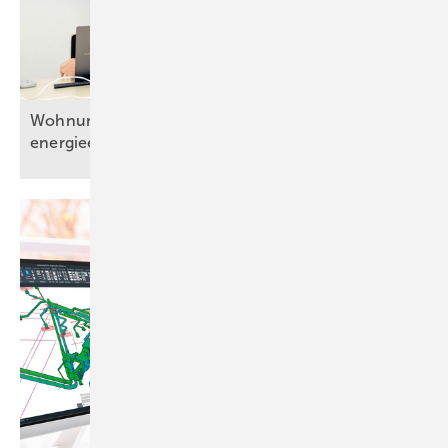
Wohnungslüftung bedarfsgerecht und
energieeffizient