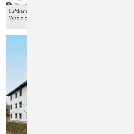
Luftkanalnetze planen: RLT-Planungssoftware im
Vergleich