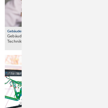
Bild: FGK – Fraunhofer
Bild 2: Typische CO
-Konzentrationen in Klassenzimmern mit
2
Fensterlüftung.
Gebäudestandard
Gebäudetyp E: TGA-Ver­bän­de war­nen vor
Tech­nik­ver­zicht
Bild: Wöhler