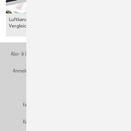
Bild 3: Messgeräte und Lüftungsampeln sollen die Schüler und
Lehrer ans Lüften erinnern.
Luftkanalnetze planen: RLT-Planungssoftware im
Vergleich
Abo- & Leserservice
AGB
Alle Inhalte chronologisch
Anmelden
Anmeldung & Registrierung
Newsletter
Datenschutz
E-Paper
Editor's choice
Bild: Trox /
www.foto-haus.com
Fachbeiträge
Gentner Verlag
Impressum
Bild 4: Bei richtiger Dimensionierung können Sekundärluftfilter die
Aerosolbelastung in Klassenräumen reduzieren.
Karriere bei Gentner
Team
Mediaservice