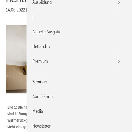
Ausbildung
14.06.2022
|
Veröffentlicht in
Ausgabe 08-2022
|
Aktuelle Ausgabe
Heftarchiv
Premium
Services
Abo & Shop
Bild: Wolf
Bild 1: Die nachhaltigste Methode, Klassenräume ausreichend zu ­lüften,
Media
sind Lüftungsanlagen mit reinem ­Außenluftbetrieb und
Wärmerückgewinnung. Für die schnelle und ­kostengünstige Nachrüstung
Newsletter
steht eine große Auswahl an Geräten zur Verfügung.