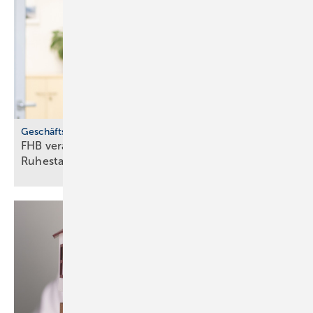
Bild: FGK – Rosenberg
Geschäftsführerwechsel
FHB verab­schiedet Helmut Bucher in den
Ruhe­stand