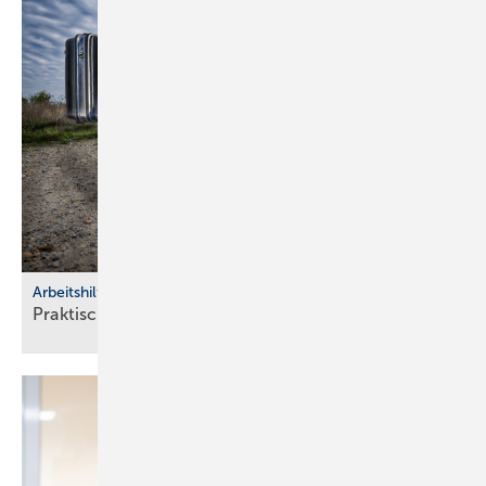
Literatur
Autor
Arbeitshilfen
Praktische Hilfs­mittel für
Hand­werker