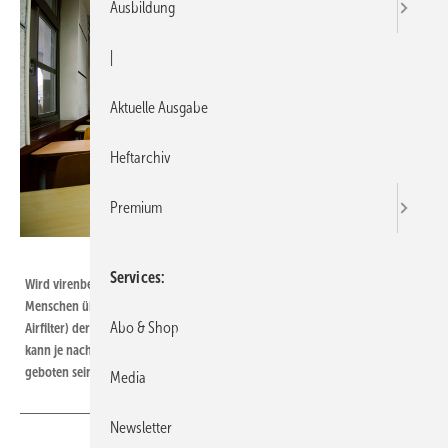
Ausbildung
|
Aktuelle Ausgabe
Heftarchiv
Premium
Bild: Getty Images / E+ / Drazen_
Services
Wird virenbelastete Atemluft durch die Luftführung der Anlage auf andere
Menschen übertragen, haben selbst HEPA-Filter (High Efficiency Particulate
Abo & Shop
Airfilter) der Klasse H14 keine Wirkung. Ein Abschalten der Lüftungsanlage
kann je nach System und Nutzungsart des Gebäudes oder der Wohnung
geboten sein.
Media
Newsletter