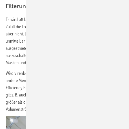
Filterung / Bestrahlung
Es wird oft betont, dass eine gute Filterung bzw. UV-C-Bestrahlung der
Zuluft die Lösung wäre. Einen 100-%-igen Infektionsschutz bieten sie
aber nicht. Denn die Virenübertragung erfolgt mehr oder weniger
unmittelbar von Mensch zu Mensch, unter anderem über die
ausgeatmete Luft. Um diesen Übertragungsweg weitgehend
auszuschalten, müsste in geschlossenen Räumen jeder medizinische
Masken und Schutzkleidung tragen …
Wird virenbelastete Atemluft durch die Luftführung der Anlage auf
andere Menschen übertragen, haben selbst HEPA-Filter (High
Efficiency Particulate Airfilter) der Klasse H14 keine Wirkung [2]. Das
gilt z. B. auch, wenn der Auftriebsstrom über den Wärmequellen
größer als der Abluftvolumenstrom im Raum ist. Die Differenz dieser
Volumenströme tragen zu einem Mischluftzustand bei.