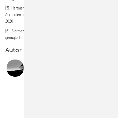
[5] Hartmann, A., Kriegel, M.: Risikobewertung von viren­beladenen
Aerosolen anhand der CO2-Konzentration. Berlin: TU Berlin, HRI, Juli
2020
[6] Biermann, K.: Sars-CoV-2: Ein kurzer Kontakt in der ­Kantine
genügte. Hamburg: Die Zeit, 17. Mai 2020
Autor
Dipl.-Ing.
Norbert Nadler
,
Ingenieurbüro CSE Nadler, 16515 Oranienburg, Telefon
(0 33 01) 57 93 90,
n.nadler@cse-nadler.de
,
www.cse-nadler.de
Bild: Nadler