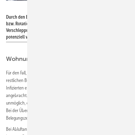
Bild: iStock / Getty Images Plus / Vladdeep
Durch den Betrieb mit Umluft oder durch undichte Zentralgeräte
bzw. Rotations-Wärmeübertrager kann sicherlich eine Aerosol-
Verschleppung in einen oder ­mehrere Räume durch dann
potenziell virenbelastete Zuluft erfolgen.
Wohnungslüftungsanlagen
Für den Fall, dass es in einem Haushalt einen Infizierten gibt und die
restlichen Bewohner geschützt werden sollen, wäre für den
Infizierten eine Quarantäne in einem Raum mit „Luftisolation“
angebracht. Manche Wohnungslüftungssysteme machen dies jedoch
unmöglich, da sie virenbelastete Luft von Raum zu Raum übertragen.
Bei der Übertragung in Aufenthaltsräume ist das wegen der höheren
Belegungszeit während einer Quarantäne besonders kritisch.
Bei Abluftanlagen werden die Viren über den Flur bis ins gemeinsam