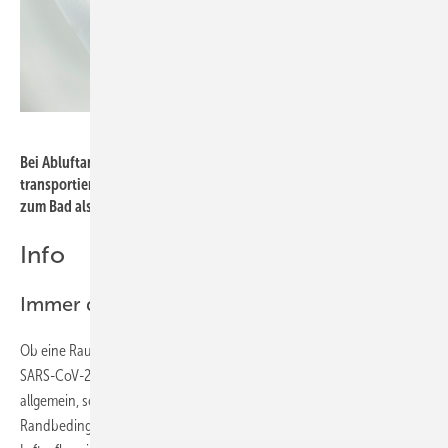
Bild: iStock / Getty Images Plus / VICHAILAO
Bei Abluftanlagen werden Viren über den Flur bis ins Bad
transportiert. Eine innerhalb der Wohnung verlegte Zuluftleitung
zum Bad als Nachströmöffnung unterbindet diesen Weg.
Info
Immer den Einzelfall betrachten
Ob eine Raumlufttechnische Anlage das Risiko einer Verbreitung des
SARS-CoV-2-Virus tendenziell eher befördert oder hemmt, kann nicht
allgemein, sondern nur mit einer genauen Betrachtung aller
Randbedingungen und Umstände beantwortet werden. Neben der