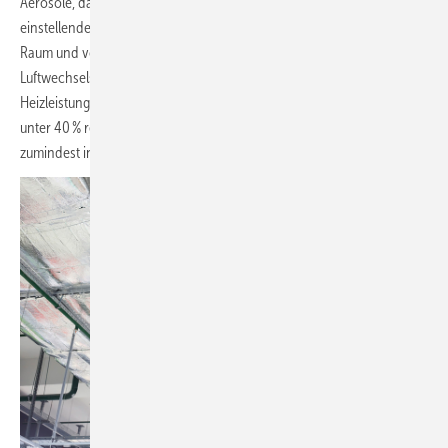
Aerosole, da ausgeatmete Tröpfchen schneller verdunsten. Die sich
einstellende relative Raumluftfeuchte hängt von der Feuchtelast im
Raum und von der installierten Heizleistung (limitierender Faktor des
Luftwechsels) ab. Bei geringer Feuchtelast und ausreichender
Heizleistung würde sie schon unterhalb von 6 °C Außenlufttemperatur
unter 40 % relative Feuchte liegen. Die Empfehlung weist damit
zumindest in der Heizperiode auch Nachteile auf.