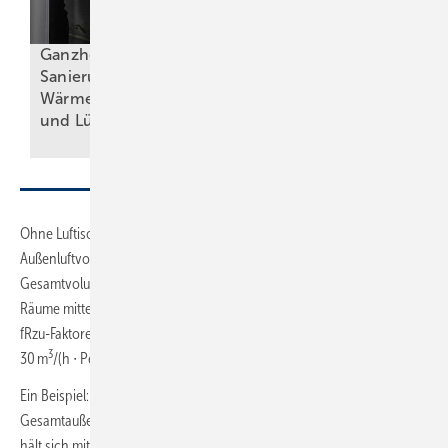
Ganzheitliche
Sanierung mit
Wohnungslüftung
Wärmepumpe, PV
bedarfsgerecht und
und
Lüftung
energieeffizient
Ohne Luftisolation sind die nach DIN 1946-6 geplanten
Außenluftvolumenströme zu gering. Das liegt an der Aufteilung des
Gesamtvolumenstroms für die Nutzungseinheit auf die einzelnen
Räume mittels
fRzu-Faktoren. Es ergeben sich dadurch sehr viel geringere Werte, als
3
30 m
/(h ∙ Pers).
3
Ein Beispiel: Eine 3-Zimmerwohnung mit 3 Personen wird mit 90 m
/h
Gesamtaußenluftvolumenstrom ausgelegt. Eine Person ist infiziert und
hält sich mit den beiden gesunden Personen im Wohnzimmer mit