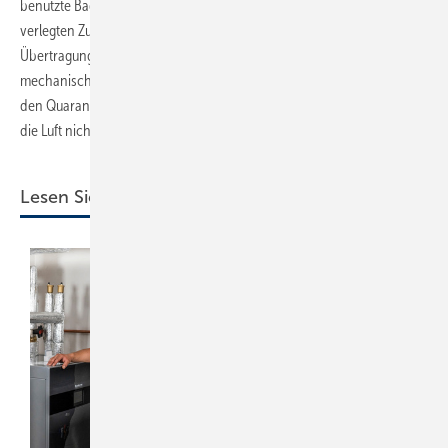
benutzte Bad transportiert. Mit einer innerhalb der Wohnung direkt
verlegten Zuluftleitung zum Bad als Nachströmöffnung [4] wäre dieser
Übertragungsweg jedoch weitgehend ausgeschaltet. Nur die
mechanische Einzelraumventilation und die Fensterlüftung sind für
den Quarantäneraum geeignet. Eventuell auch Zuluftsysteme, sofern
die Luft nicht über Überströmluftdurchlässe geführt wird.
Lesen Sie auch: