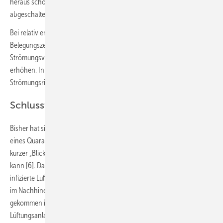
heraus schon im Januar 2020 alle Lüftungsgeräte im eigenen Werk
abgeschaltet.
Bei relativ enger Belegung in Verbindung mit einer langen
Belegungszeit, z. B. im Flugzeug, kann die Lüftung bei geeignetem
Strömungsverlauf den Infektionsschutz gegenüber der Nichtlüftung
erhöhen. In der Regel sind aber solche gezielten
Strömungsrichtungen bei unbewegten Personen selten.
Schlussfolgerungen
Bisher hat sich gezeigt, dass sich nicht zwangsläufig alle Mitglieder
eines Quarantäne-Haushalts infizieren, dagegen aber gleichzeitig ein
kurzer „Blickkontakt“ in der Kantine für eine Infektion ausreichend sein
kann [6]. Das hängt vermutlich damit zusammen, ob man gerade
infizierte Luft einatmet und wieviel Viren dabei „im Spiel“ sind. Da man
im Nachhinein nicht feststellen kann, woher die infizierte Luft
gekommen ist, ist ein Nachweis, ob die Infektion durch die
Lüftungsanlage „befördert wurde“ nicht möglich.