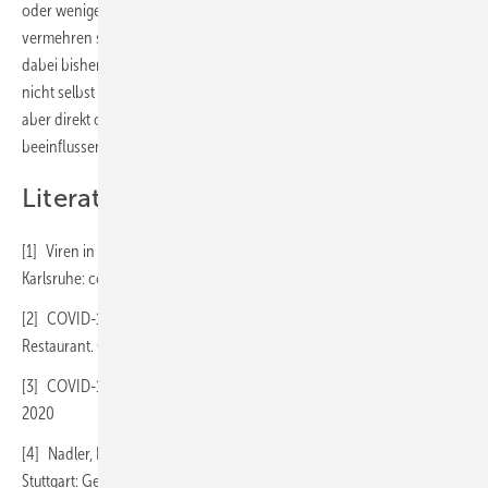
oder weniger unmittelbar von Mensch zu Mensch erfolgt. Viren
vermehren sich nur in Wirtszellen, für das SARS-CoV-2-Virus spielt
dabei bisher nur der Mensch eine Rolle. Lüftungsanlagen können also
nicht selbst zur Coronavirus-Infektionsquelle werden, sie können
aber direkt oder indirekt die Übertragung von Mensch zu Mensch
beeinflussen.
Literatur
[1] Viren in der Luft. Ausbreitungsverhalten von Krankheitserregern.
Karlsruhe: cci Dialog. cci 05-2020
[2] COVID-19 Outbreak Associated with Air Conditioning in ­
Restaurant. Guangzhou (China): 2020
[3] COVID-19 Guidance. Brüssel (Belgien): REHVA, März und ­April
2020
[4] Nadler, N.: Entlüftung fensterloser Ablufträume hinterfragt.
Stuttgart: Gentner Verlag, TGA 06-2018