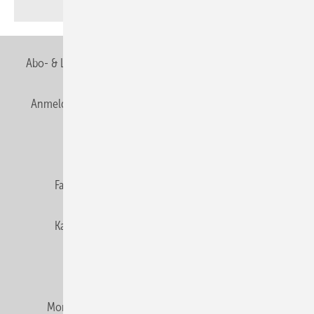
Abo- & Leserservice
AGB
Alle Inhalte chronologisch
Anmelden
Anmeldung & Registrierung
Newsletter
Datenschutz
E-Paper
Editor's choice
Fachbeiträge
Gentner Verlag
Impressum
Karriere bei Gentner
Team
Mediaservice
Mitgliedschaften und Engagement
Montagezeiten Heizung
Montagezeiten Sanitär