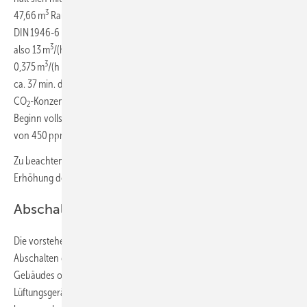
3
47,66 m
Raumluftvolumen auf. Für das Wohnzimmer ergibt sich nach
3
DIN 1946-6 aber nur ein Volumenstrom von 39 m
/h für 3 Personen,
3
also 13 m
/(h ∙ Pers). Mit einem Atemluftvolumenstrom von
3
0,375 m
/(h ∙ Pers) bei Aktivitätsgrad I ergibt sich nach [5], dass nach
ca. 37 min. der Raum verlassen werden sollte. In dieser Zeit ist die
CO
-Konzentration auf ca. 900 ppm angestiegen, wenn der Raum zu
2
Beginn vollständig durchlüftet wurde und eine Anfangskonzentration
von 450 ppm aufwies.
Zu beachten ist, dass Maßnahmen, wie bessere Filter oder eine
Erhöhung des Volumenstroms, im Bestand nicht immer möglich sind.
Abschalten der Lüftungsanlage
Die vorstehenden Ausführungen machen deutlich, dass ein
Abschalten der Lüftungsanlage je nach System und Nutzungsart des
Gebäudes oder der Wohnung geboten sein kann. Der
Lüftungsgerätehersteller Lunos z. B. hat aus diesen Überlegungen