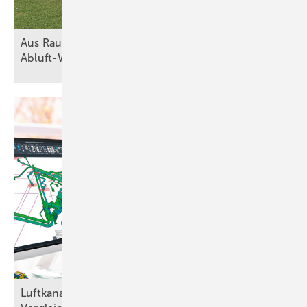
Aus Raumluft wird Heizkraft mit
Abluft-Wärmepumpen
Luftkanalnetze planen: RLT-Planungssoftware im