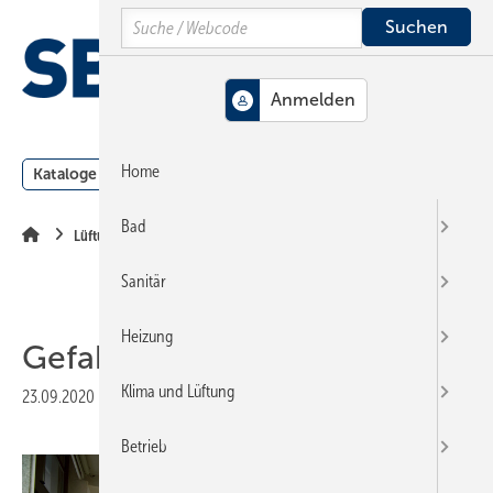
Springe
Springe
Springe
Search
auf
auf
auf
Hauptinhalt
Hauptmenü
SiteSearch
MENÜ
Home
Kataloge
Meldungen
Podcast
Produkte
Webin
Bad
Lüftung + Klima
Sanitär
Heizung
Gefahr von oben?
Klima und Lüftung
23.09.2020
|
Veröffentlicht in
Ausgabe 13-2020
|
Druckvorschau
Betrieb