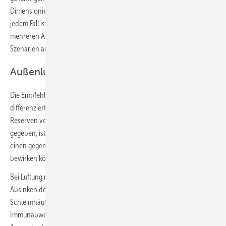
Dimensionierung der Anlage, die im Normalbetrieb „herunterregelt“. In
jedem Fall ist absehbar, dass sich die Lüftungsregel-Experten in
mehreren Anwendungsgebieten künftig auch mit Pandemie-
Szenarien auseinandersetzen müssen.
Außenluftvolumenstrom erhöhen
Die Empfehlung, den Außenluftvolumenstrom zu erhöhen, muss man
differenziert betrachten. Vorausgesetzt, es sind noch genügend
Reserven vorhanden und eine Befeuchtungsmöglichkeit ist nicht
gegeben, ist zu bedenken, dass Temperatur und Feuchte im Raum
einen gegenläufigen Effekt gegenüber dem Verdünnungseffekt
bewirken können.
Bei Lüftung mit niedriger Außenlufttemperatur führt dies zu einem
Absinken der relativen Raumluftfeuchte. Dadurch trocknen die
Schleimhäute im Mund und Rachen schneller aus und die
Immunabwehr wird geschwächt. Außerdem bilden sich mehr