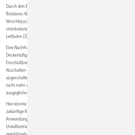
Durch den Betrieb mit Umluft oder durch undichte Zentralgeräte bzw.
Rotations-Wärmeübertrager kann sicherlich eine Aerosol-
Verschleppung in einen oder mehrere Räume durch dann potenziell
virenbelastete Zuluft erfolgen. Folgerichtig empfiehlt der REHVA-
Leitfaden [3] das „Abschalten“ der Umluft.
Eine Nachfrage des Autors bei einem Hersteller von
Deckenluftgeräten mit Umluft und vorkonditionierter
Frischluftbeimischung für einen geplanten Supermarkt ergab, dass ein
Abschalten der Umluft nicht möglich ist. Dann müsse das ganze Gerät
abgeschaltet werden und eine Nacherhitzung / Nachkühlung könne
nicht mehr erfolgen, Heiz- und Kühllasten können nicht mehr ­
ausgeglichen werden.
Hier könnte man, z. B. durch ein Merkblatt, eine Empfehlung für die
zukünftige Konstruktion solcher Geräte in bestimmten
Anwendungsbereichen geben, das im „Pandemie-Modus“ der
Umluftbetrieb unterbunden wird und mit dem Frischluftanteil weiter
gekühlt/geheizt werden kann. Denkbar ist auch eine andere