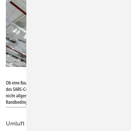
Bild: iStock / Getty Images Plus / Piyavachara Arunotai
Ob eine Raumlufttechnische Anlage das Risiko einer Verbreitung
des SARS-CoV-2-Virus tendenziell eher befördert oder hemmt, kann
nicht allgemein, sondern nur mit einer genauen Betrachtung aller
Randbedingungen und Umstände beantwortet werden.
Umluft abschalten