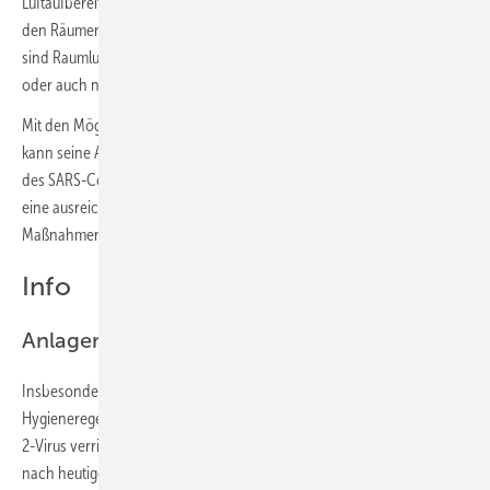
Luftaufbereitung und dem Umluftanteil spielt auch die Luftführung in
den Räumen und im Gebäude eine Rolle. Mit wenigen Ausnahmen
sind Raumlufttechnische Anlagen nicht darauf ausgelegt, „virenfreie“
oder auch nur „virenarme“ Aufenthaltszonen herzustellen.
Mit den Möglichkeiten, die ein bestehendes Lüftungssystem bietet,
kann seine Abschaltung bezogen auf die Hemmung der Verbreitung
des SARS-CoV-2-Virus situationsbezogen durchaus angezeigt sein. Für
eine ausreichende Lüftung muss dann in der Regel mit anderen
Maßnahmen gesorgt werden.
Info
Anlagen sind keine Infektionsquelle
Insbesondere frische Luft, Abstand zu anderen Personen und
Hygieneregeln können das Risiko einer Infektion mit dem SARS-CoV-
2-Virus verringern. Außer für den Ersterkrankten ­(Patient Null) sind
nach heutigem Wissensstand alle Infektionen mit dem Virus mehr