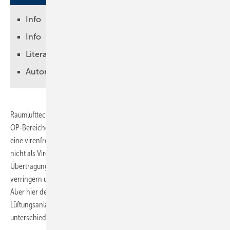
Info
Info
Literatur
Autor
Raumlufttechnische Anlagen haben – abgesehen von Anlagen für
OP-Bereiche, Labore und sehr spezielle Räume – nicht die Aufgabe,
eine virenfreie Zone herzustellen. Andererseits kann man sie auch
nicht als Virenschleudern bezeichnen. Sie können das Risiko einer
Übertragung durch den Verdünnungseffekt mit unbelasteter Zuluft
verringern und so eine Unterstützung beim Gesundheitsschutz bieten.
Aber hier deutet sich schon an, dass die Ausstattung der
Lüftungsanlage sowie die Art der Luftführung bezogen auf Viren einen
unterschiedlichen Effekt haben können.