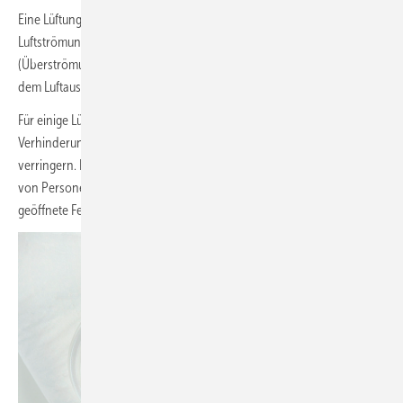
Eine Lüftungsanlage kann für die Reinheit der Zuluft sorgen. Durch die
Luftströmung im Raum oder durch die Übertragung in andere Räume
(Überströmung) ist aber die Verbreitung einer Infektionsquelle hinter
dem Luftauslass möglich.
Für einige Lüftungsanlagen wird deshalb ein Abschalten zur
Verhinderung der Verbreitung einer Infektionsquelle Risiken
verringern. Ein Lüften in Intervallen möglichst ohne die Anwesenheit
von Personen und mit hohen Volumenströmen, z. B. über weit
geöffnete Fenster, wäre in diesem Fall geeigneter.