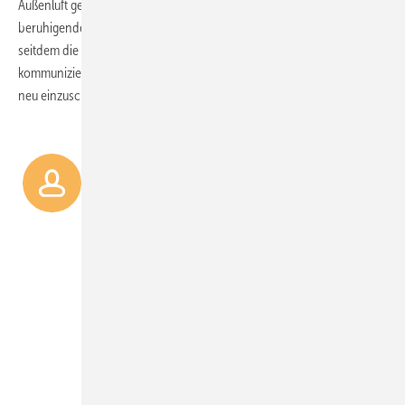
Außenluft gefahren werden. Für die aktuelle Situation ein wahrlich
beruhigender und auch ermutigender Umstand. Denn spätestens,
seitdem die Virenübertragungswege durch Aerosole identifiziert und
kommuniziert wurden, wissen wir die Bedeutung der Lüftungstechnik
neu einzuschätzen.
„Was die Raumlufttechnik in
den Messehallen anbelangt,
konnten wir uns bereits bei
mehreren Besichtigungen in den
Technikzentralen davon
überzeugen, dass die Messe
Frankfurt die Messlatte in Bezug
auf Komponenten- und
Anlagentechnik, Effizienz,