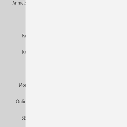
Anmelden
Anmeldung & Registrierung
Newsletter
Datenschutz
E-Paper
Editor's choice
Fachbeiträge
Gentner Verlag
Impressum
Karriere bei Gentner
Team
Mediaservice
Mitgliedschaften und Engagement
Montagezeiten Heizung
Montagezeiten Sanitär
Online Mediadaten
Privacy Manager
RSS-Feed
SBZ abonnieren
Veranstaltungen / Webinare