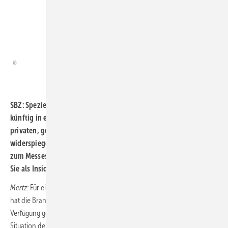
Instandhaltung und FM schon
immer sehr hoch gelegt hat.“
Günther Mertz, Geschäftsführer FGK e. V.
SBZ: Speziell der Schutz vor Viren und Bakterien wird sich
künftig in entsprechenden RLT-Lösungen für den Einsatz in
privaten, gewerblichen oder öffentlichen Gebäuden
widerspiegeln. Auch wenn die Hersteller ihre Neuheiten gern bis
zum Messestart zurückhalten: welche Entwicklungen erwarten
Sie als Insider?
Mertz:
Für einen hygienisch einwandfreien Betrieb von RLT-Anlagen
hat die Branche schon immer alle technischen Voraussetzungen zur
Verfügung gestellt. Sicherlich wird in Anbetracht der aktuellen
Situation dem Betrieb der Anlagen künftig ein größeres Augenmerk