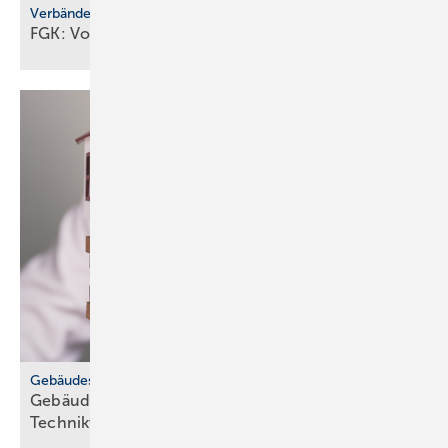
Verbände
FGK: Vorstandswahl und
Um­zugs­pläne
Gebäudestandard
Gebäudetyp E: TGA-Ver­bän­de war­nen vor
Tech­nik­ver­zicht