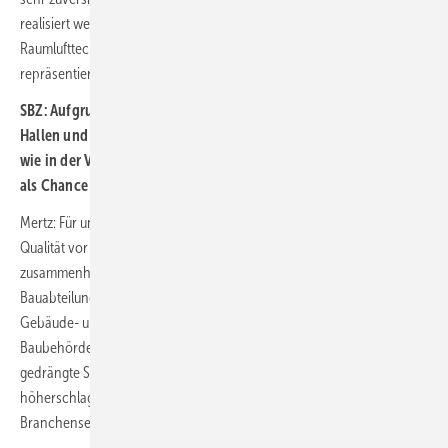
realisiert werden wird. So hatte sich der Herstellerverband
Raumlufttechnische Geräte e. V., der immerhin rund 90 % des Marktes
repräsentiert, klar und öffentlich zu ISH bekannt.
SBZ: Aufgrund des angepassten Hygienekonzeptes werden die
Hallen und auch die Messestände nicht mehr so überfüllt sein
wie in der Vergangenheit. Sehen Sie das als Hemmnis oder eher
als Chance für Hersteller und Besucher?
Mertz: Für uns in der Klima- und Lüftungstechnik stand schon immer
Qualität vor Quantität, was vorrangig mit unseren Zielgruppen
zusammenhängt. Hierbei fokussieren wir insbesondere die
Bauabteilungen der Immobilienwirtschaft und der Industrie, die
Gebäude- und Anlagenbetreiber, die Planer und Architekten sowie die
Baubehörden der verschiedenen Gebietskörperschaften. Dicht
gedrängte Stände lassen das Herz des Marketingleiters
höherschlagen, für den technisch orientierten Vertriebschef unserer
Branchensegmente zählen jedoch andere Kriterien.