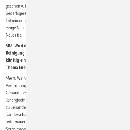
geschenkt, insbesondere in Bezug auf Instandhaltung, Reinigung,
bedarfsgerechte Filtertechnik und Außenluftanteile. In Sachen UVC-
Entkeimung im Zuluftstrom werden wir auf der ISH 2021 sicherlich
einige Neuerungen sehen, obwohl auch diese Technik wahrlich nichts
Neues ist.
SBZ: Wird das Thema Raumlufthygiene - und damit auch die
Reinigung und Inspektion von RLT-Anlagen - durch Corona
künftig einen höheren Stellenwert erfahren, vielleicht sogar das
Thema Energieeffizienz auf Platz 2 verweisen?
Mertz:
Wir haben als Verband gegenüber der Politik, dem
Verordnungsgeber und gegenüber dem Anlagen- und
Gebäudebetreiber schon immer massiv dafür plädiert, die Themen
„Energieeffizienz“ und „Innenraumluftqualität“ unbedingt gleichrangig
zu behandeln. Diese Forderung haben wir auch bei zahlreichen ISH-
Sonderschauen und ISH-Symposien argumentativ und plakativ
untermauert. Die aktuelle Pandemie wird sicherlich massiv dafür
Sorge tragen, dass Reinigung und Inspektion einen deutlich größeren