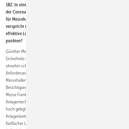
SBZ: In einem halben Jahr öffnet die ISH 2021 ihr Tore. Im Zuge
der Corona-Pandemie mit einem angepassten Hygienekonzept
für Messehallen und Ausstellerstände. Schutz vor Infektionen
verspricht nach gängiger Meinung von Experten auch eine
effektive Lüftung. Können die Frankfurter Messehallen hier
punkten?
Günther Mertz:
Die Messe Frankfurt hat ein überzeugendes
Sicherheits- und Hygienekonzept präsentiert, das weit über die
ohnehin schon hochgesteckten verordnungsrechtlichen
Anforderungen hinausgeht. Was die Raumlufttechnik in den
Messehallen anbelangt, konnten wir uns bereits bei mehreren
Besichtigungen in den Technikzentralen davon überzeugen, dass die
Messe Frankfurt die Messlatte in Bezug auf Komponenten- und
Anlagentechnik, Effizienz, Instandhaltung und FM schon immer sehr
hoch gelegt hat. Dieses Qualitätsniveau kommt jetzt dem
Anlagenbetrieb in der Tat zugute: In den Messehallen kann ein bis zu
fünffacher Luftwechsel sichergestellt und die Anlagen mit 100 %