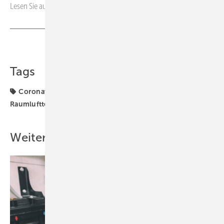
Lesen Sie auch:
Covid-19: Risiko im Klassenzimmer
Teilen
Link kopieren
Tags
Coronavirus
FGK
ISH 2021
Messebesuch
Raumlufttechnik
Weitere Inhalte