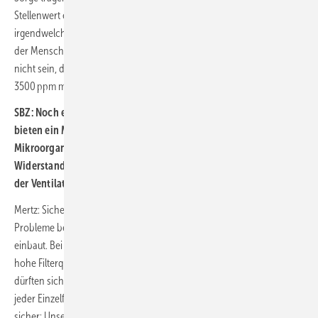
Stellenwert erhalten werden, aber, nochmal betont, auch außerhalb
irgendwelcher Pandemiezeiten müssen Gesundheit und Sicherheit
der Menschen im Gebäude im Vordergrund stehen. Es kann einfach
nicht sein, dass wir in Klassenzimmern C0
-Werte von bis zu
2
3500 ppm messen.
SBZ: Noch einmal das Thema Energieeffizienz: Bessere Filter
bieten ein Mehr an Schutz, weil Sie kleinere Partikel wie auch
Mikroorganismen abscheiden können. Dafür aber steigt der
Widerstand im Netz und damit auch die erforderliche Leistung
der Ventilatoren. Lässt sich dieser gordische Knoten auflösen?
Mertz: Sicherlich wird manche Anlage bzw. manches Zentralgerät
Probleme bekommen, wenn man nun plötzlich höherwertige Filter
einbaut. Bei den Geräten und Anlagen, die schon bei der Planung auf
hohe Filterqualität und hygienischen Betrieb ausgelegt wurden,
dürften sich die Probleme in Grenzen halten. Aber, wie immer, ist
jeder Einzelfall anlagenspezifisch zu betrachten. Und ich bin mir
sicher: Unsere hochqualifizierten Gerätehersteller und Anlagenbauer