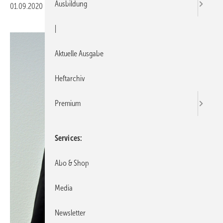
Ausbildung
01.09.2020
|
Druckvorschau
|
Aktuelle Ausgabe
Heftarchiv
Premium
Services
Abo & Shop
Media
Newsletter