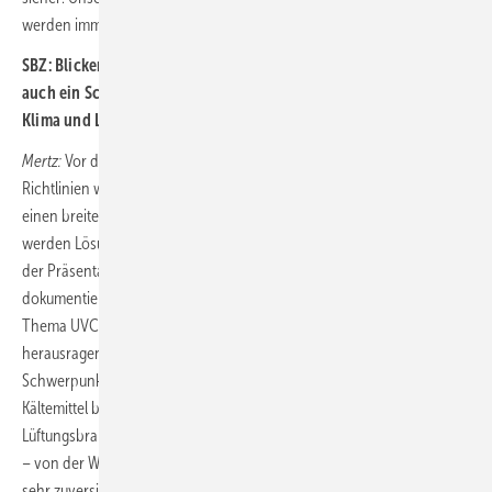
werden immer eine Lösung finden.
SBZ: Blicken wir auf die ISH
2021: Die Weltleitmesse ist immer
auch ein Schaufenster der Branche. Welche Trends im Bereich
Klima und Lüftung sehen Sie generell für das kommende Jahr?
Mertz:
Vor dem Hintergrund der Weiterentwicklung der Ökodesign-
Richtlinien wird das Thema Energieeffizienz sicherlich nochmals
einen breiten Raum einnehmen. Auch in der energetischen Sanierung
werden Lösungswege aufgezeigt, was wir als Verband wiederum mit
der Präsentation der Kampagne „Ventilatortausch macht’s effizient“
dokumentieren wollen. Und, wie erwähnt, wird sicherlich auch das
Thema UVC-Bestrahlung des Zuluftvolumenstroms im RLT-Gerät ein
herausragendes Messethema werden. Einen weiteren thematischen
Schwerpunkt werden mit Sicherheit die alternativen, natürlichen
Kältemittel bilden. Für mich ist aber wichtig, dass sich die Klima- und
Lüftungsbranche wieder in ihrer gesamten Angebotsbreite präsentiert
– von der Wohnungslüftung bis zur Reinraumtechnik. Und ich bin
sehr zuversichtlich, dass das in der bewährten Form auch wieder