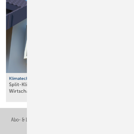
Klimatechnik
Split-Klimageräte: Stif­tung Wa­ren­test be­stä­tigt
Wirt­schaft­lich­keit
Abo- & Leserservice
AGB
Alle Inhalte chronologisch