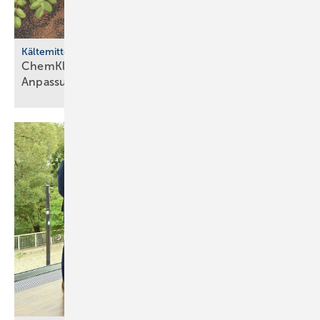
Kältemittel
ChemKlimaschutzV: Ver­bän­de for­dern
An­pas­sun­gen