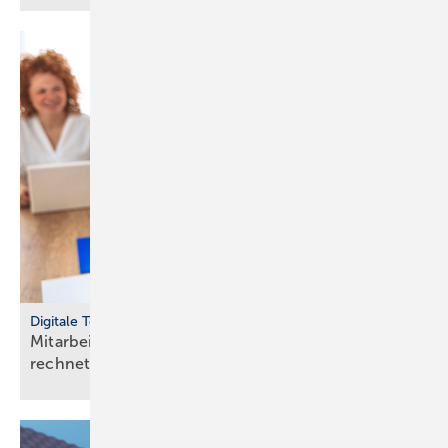
Digitale Tools
Mit­ar­bei­ten­de mit Raum­luft­tech­nik gesund halten
rech­net
sich