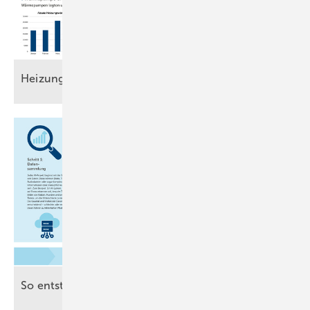
Heizungsmarkt auf
Talfahrt
So entsteht
KI