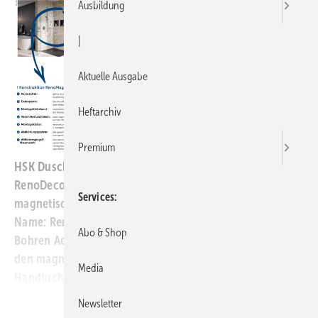
Ausbildung
|
Aktuelle Ausgabe
Heftarchiv
Premium
HSK Duschkabinenbau hat das Wandverkleidungssystem
RenoDeco um eine Variante erweitert: es bietet
Services
magnetische Flächen, um Accessoires anzubringen. Der
Name: RenoMag. Mit diesem Zubehör lassen sich ohne
Abo & Shop
Bohren Accessoires an den Wandpaneelen befestigen. Zu
den magnetischen Accessoires gehören Duschablagen,
Media
Handtuchhaken und -halter, Handbrausehalter,
Kosmetikspiegel und Glaswischer mit Halterung. Sie sind
Newsletter
in verschiedenen Ausführungen wie Chrom, Schwarz-