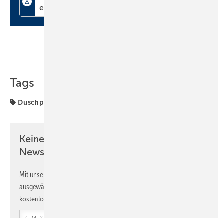
Teilen
Link kopieren
Tags
Duschplatz
Infografik
Keine Zeit? Kein Problem mit dem SBZ
Newsletter!
Mit unserem Newsletter erhalten Sie regelmäßig von uns
ausgewählte Informationen und Neuigkeiten, gebündelt und
kostenlos direkt ins Postfach.