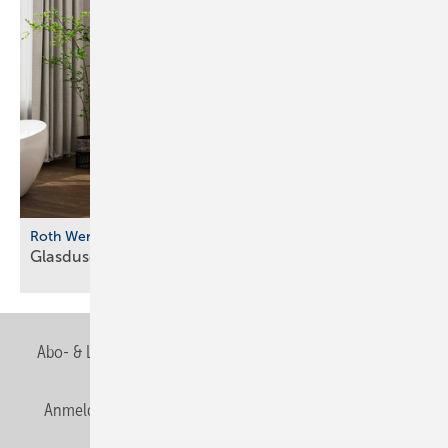
Roth Werke
Glasdusche mit farbigen
Profilvarianten
Abo- & Leserservice
AGB
Alle Inhalte chronologisch
Anmelden
Anmeldung & Registrierung
Newsletter