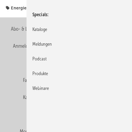
Energiepass
Fachverbände
Hessen
Innung
Specials
Abo- & Leserservice
AGB
Alle Inhalte chronologisch
Kataloge
Meldungen
Anmelden
Anmeldung & Registrierung
Newsletter
Podcast
Datenschutz
E-Paper
Editor's choice
Produkte
Fachbeiträge
Gentner Verlag
Impressum
Webinare
Karriere bei Gentner
Team
Mediaservice
Mitgliedschaften und Engagement
Montagezeiten Heizung
Montagezeiten Sanitär