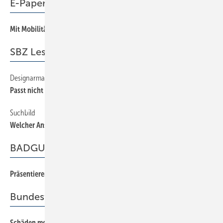
E-Paper
Mit Mobilitätsgarantie
14
SBZ Leserforum
Designarmatur
12
Passt nicht gibt’s nicht
Suchbild
12
Welcher Anschluss ist wofür?
BADGUIDE
Präsentieren, planen, verkaufen
30
Bundesfachgruppe
Schäden meiden, Chancen nutzen
46