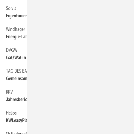
Solvis
6
Eigentümerwechsel nach Insolvenz
Windhager
66
Energie-Label-Assistent
DVGW
8
Gat/Wat in Essen
TAG DES BADES
6
Gemeinsam mobilisieren
KRV
8
Jahresbericht und neuer Vorstand
Helios
66
KWLeasyPlan neu aufgelegt
SE Padersoft
66