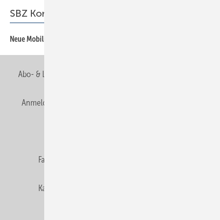
SBZ Kommentar
Neue Mobilität
3
Abo- & Leserservice
AGB
Alle Inhalte chronologisch
Anmelden
Anmeldung & Registrierung
Newsletter
Datenschutz
E-Paper
Editor's choice
Fachbeiträge
Gentner Verlag
Impressum
Karriere bei Gentner
Team
Mediaservice
Mitgliedschaften und Engagement