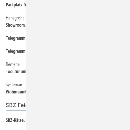
Parkplatz für Termine
Hansgrohe
66
Showroom App
Telegramm
66
Telegramm
66
Remeha
66
Tool für unkomplizierten Service
Systemair
66
Wohnraumlüftung in 3D
SBZ Feierabend
SBZ-Rätsel
74