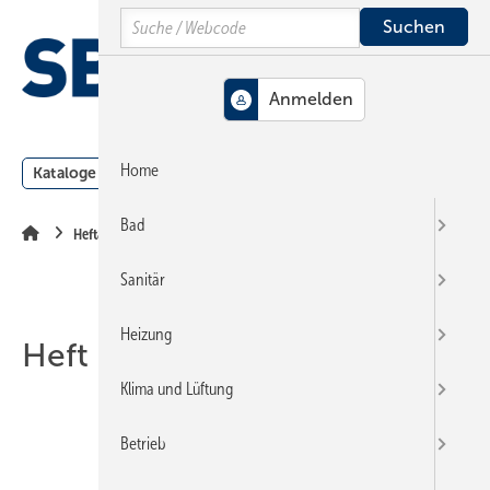
Springe
Springe
Springe
Search
auf
auf
auf
Hauptinhalt
Hauptmenü
SiteSearch
MENÜ
Home
Kataloge
Meldungen
Podcast
Produkte
Webin
Bad
Heftarchiv
Sanitär
Heizung
Heft 22-2015
Klima und Lüftung
Betrieb