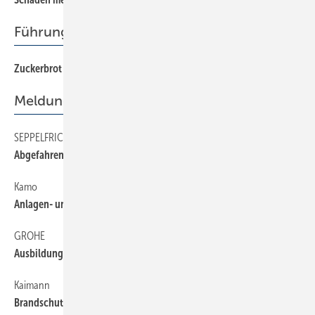
Führungsstil
Zuckerbrot statt Peitsche
64
Meldungen
SEPPELFRICKE
8
Abgefahrener Messegewinn
Kamo
66
Anlagen- und Strangschemagenerator
GROHE
6
Ausbildungsstätte in Manila eröffnet
Kaimann
66
Brandschutz-Konfigurator