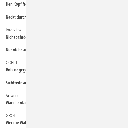
Den Kopf frei halten
22
Nackt durch die Hecke springen?
32
Interview
26
Nicht schräg, sondern schön
Nur nicht auf die schiefe Bahn geraten
16
CONTI
40
Robust gegen Vandalen
Sichtteile an der Wand reduziert
38
Artweger
40
Wand einfach wegklappen
GROHE
40
Wer die Wahl hat