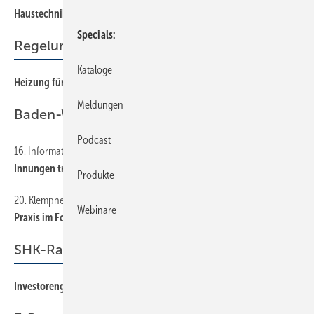
Haustechnik digitalisieren
10
Specials
Regelungstechnik
Kataloge
Heizung für alle Komfortansprüche
56
Meldungen
Baden-Württemberg
Podcast
16. Informationstag
49
Innungen trafen sich
Produkte
20. Klempnertreff
49
Webinare
Praxis im Fokus
SHK-Radar
Investorengeld stinkt
73