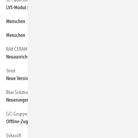
LVS-Modul für PDA & Smartphone
Menschen
8
Menschen
8
RAK CERAMICS
6
Neuausrichtung in Europa
Streit
66
Neue Version der Handwerker-Software
Blue Solution
66
Neuerungen Topkontor Zeiterfassung
GC-Gruppe
66
Offline-Zugang zu Produktdaten
Sykasoft
66