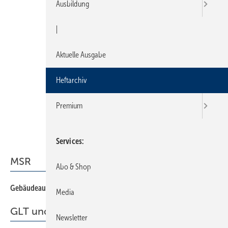
Ausbildung
|
Aktuelle Ausgabe
Heftarchiv
Premium
Services
MSR
Abo & Shop
Gebäudeautomation mit BACnet
50
Media
GLT und Effizienzsteigerung
Newsletter