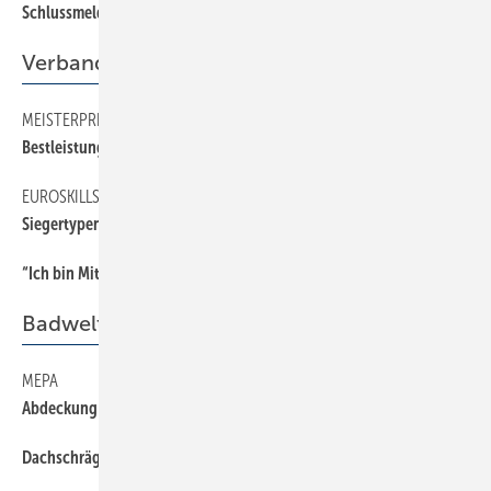
Schlussmeldung
74
Verband
MEISTERPREIS
45
Bestleistung geehrt
EUROSKILLS 2016
45
Siegertypen gesucht
“Ich bin Mitglied der Berufsorganisation, weil …
44
Badwelt
MEPA
40
Abdeckung aus Glas
Dachschrägen die Stirn bieten
20