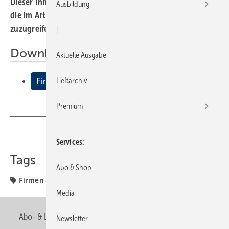
Dieser Inhalt liegt nur als PDF-Datei vor. Bitte öffnen Sie
Ausbildung
die im Artikel verlinkte Datei, um auf den Inhalt
zuzugreifen.
|
Downloads:
Aktuelle Ausgabe
Heftarchiv
Firmen + Fakten
Premium
Teilen
Link kopieren
Services
Tags
Abo & Shop
Firmen & Fakten
Firmen + Fakten
Media
Abo- & Leserservice
AGB
Alle Inhalte chronologisch
Newsletter