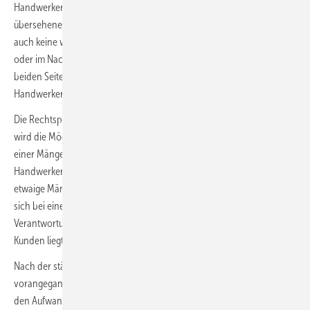
Handwerker machen sich bei Erhalt einer Mängelrüge – neben der oft
übersehenen Frage einer bereits eingetretenen Verjährung – leider
auch keine weitergehenden Gedanken darüber, dass schon bei Erhalt
oder im Nachgang zu einer Mängelrüge weitere Kostenpositionen auf
beiden Seiten entstehen können und daher eine Absicherung des
Handwerkers bereits „in den ersten Minuten“ erforderlich ist.
Die Rechtsprechung hat hier einschlägig geurteilt: Dem Handwerker
wird die Möglichkeit eingeräumt, den Kunden allgemein bei Erhalt
einer Mängelrüge auf den Umstand hinzuweisen, dass der
Handwerker die Kosten für die Bearbeitung der Mängelrüge oder eine
etwaige Mängelbeseitigung gerade dann nicht zu tragen hat, wenn
sich bei einem Ortstermin beim Kunden herausstellen sollte, dass die
Verantwortung und Verursachung des gerügten Mangels allein beim
Kunden liegt.
Nach der ständigen Rechtsprechung muss bei einem derartigen
vorangegangenen Kostenvorbehalt der Kunde bereits die Anfahrt und
den Aufwand der Mängelsuche vor Ort beim Kunden mit den