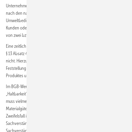
Unternehmers gegeben ist. Diese Abnutzungserscheinungen können
nach den nachfolgenden Kriterien bei besonderen
Umweltbedingungen oder falscher Bedienung der Anlage durch den
Kunden oder durch sonstige Eingriffe Dritter auch schon vor Ablauf
von zwei bzw. fünf Jahren auftreten.
Eine zeitlich starre Grenze – wie beispielsweise von zwei Jahren nach
§ 13 Absatz 4 Ziffer 2 VOB/B 2016 – besteht hierfür im BGB jedoch
nicht. Hierzu ist vielmehr nach den folgenden Kriterien immer eine
Feststellung im Einzelfall zur „natürlichen Lebensdauer“ eines
Produktes unter einer technischen Einzelfallbewertung erforderlich.
Im BGB-Werk und Bauvertrag existieren keine konkreten Zeiträume zur
„Haltbarkeit“ bestimmter Produkte oder Verschleißteile. Das Produkt
muss vielmehr die „natürliche“ Lebensdauer erreichen, die je nach
Materialgüte und -art sehr unterschiedlich ausfallen kann. Im
Zweifelsfall ist auch hier­über erneut durch ein technisches
Sachverständigengutachten zu entscheiden, das ggf. durch
Sachverständigenwissen mit Erfahrungswerten über bestimmte SHK-