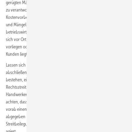
gerügten Mängel nicht vom Handwerker, sondern vom Kunden selbst
zu verantworten sind oder verursacht wurden. Dieser
Kostenvorbehalt begründet Ansprüche des Handwerkers für Anfahrt
und Mängelsuchaufwand nach allgemeinen ortsüblichen
betriebswirtschaftlichen Kostenansätzen (§ 632 Abs. 2 BGB), wenn
sich vor Ort in technischer Hinsicht herausstellt, dass keine Mängel
vorliegen oder die Verantwortlichkeit bzw. Verursachung allein beim
Kunden liegt.
Lassen sich die Mängel auch durch Orts­termin beim Kunden nicht
abschließend klären, kann die Chance für beide Parteien darin
bestehen, eine gütliche Einigung anstelle eines jahrelangen
Rechtsstreits mit oft ungewissem Ausgang zu suchen. Wenn der
Handwerker hierbei aktiv wird, muss er jedoch unbedingt darauf
achten, dass er etwaige Nachbesserungen nur vornimmt, wenn er
vorab einen Freiwilligkeits- und Kulanzvorbehalt dahingehend
abgegeben hat, dass er nur im Hinblick auf eine außergerichtliche
Streitbeilegung freiwillig und ohne Anerkenntnis einer Rechtspflicht
agiert.