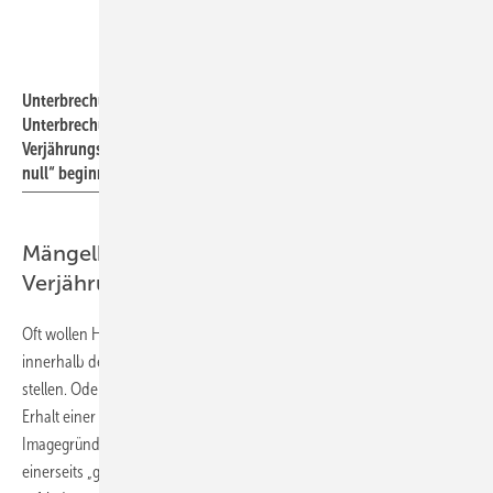
Bild: Getty Images / rizal999))
Unterbrechung der Verjährung bedeutet, dass mit der
Unterbrechung die vereinbarte oder gesetzlich geltende
Verjährungsfrist nochmals für die nachgebesserte Leistung „bei
null“ beginnt.
Mängelbeseitigung bei „laufender“
Verjährung nur auf Kulanz
Oft wollen Handwerker vom Kunden erhobene Mängelrügen
innerhalb der „laufenden“ Verjährungszeit nicht zeitintensiv streitig
stellen. Oder sie wollen keinen allgemeinen Kostenvorbehalt bei
Erhalt einer Mängelrüge erklären. Stattdessen ziehen sie es aus
Imagegründen für das Unternehmen vor, etwaige Mängelrügen
einerseits „geräuschlos“ und andererseits für den Kunden