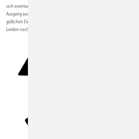
sich eventuell einem jahrelangen Rechtsstreit mit ungewissem
Ausgang auszusetzen. Wie der Handwerker sich bei einer derartigen
gütlichen Einigung effektiv und sinnvoll absichert, erfahren Sie in den
beiden nachfolgenden Textabschnitten.