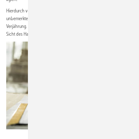
Hierdurch vermeidet der Handwerker jede – auch ungewollte und
unbemerkte – Einwirkung auf die Hemmung oder den Neubeginn der
Verjährung. Ansonsten folgt leider der „Fluch der guten Tat“, was aus
Sicht des Handwerkers unbedingt vermieden werden sollte.
Bild: Getty Imag es/skynesher