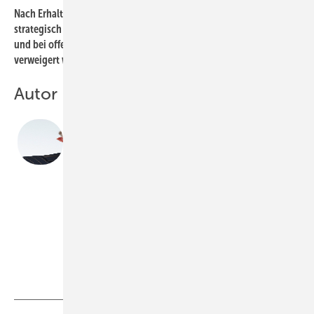
Nach Erhalt einer Mängelrüge muss der Handwerker planvoll und
strategisch geschickt agieren. Zuerst sollte die Verjährung geprüft
und bei offensichtlicher Verjährung jede Mängelbeseitigung
verweigert werden.
Autor
Assessor
Matthias Bergmann
war langjähriger Referent des Fachverbandes SHK
Baden-
Württemberg in Stuttgart.
www.fvshk.bw
info@fvshkbw.de
Bild: FV SHK BW