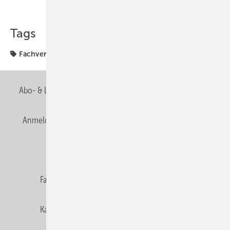
Teilen
Link kopieren
Tags
Fachverband
Abo- & Leserservice
AGB
Alle Inhalte chronologisch
Anmelden
Anmeldung & Registrierung
Newsletter
Datenschutz
E-Paper
Editor's choice
Fachbeiträge
Gentner Verlag
Impressum
Karriere bei Gentner
Team
Mediaservice