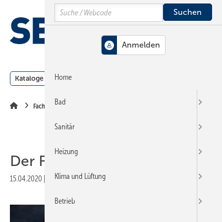
Springe
Springe
Springe
Search
auf
auf
auf
Hauptinhalt
Hauptmenü
SiteSearch
MENÜ
Home
Kataloge
Meldungen
Podcast
Produkte
Webin
Bad
Fachverband
Sanitär
Heizung
Der Fluch der guten Tat
Klima und Lüftung
15.04.2020
|
Veröffentlicht in
Ausgabe 05-2020
|
Druckvorschau
Betrieb