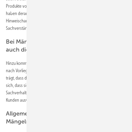
Produkte vorweggenommen werden kann. Rechtliche Relevanz
haben derartige Erfahrungswerte aber nicht, allenfalls
Hinweischarakter über den Ausgang eines konkreten
Sachverständigengutachtens.
Bei Mängeln mit Verschleißteilen hilft oft
auch die Beweislast
Hinzu kommt, dass der Kunde, wenn einMangel auftritt, grundsätzlich
nach Vorliegen einer Abnahme die Darlegungs- und Beweislast dafür
trägt, dass der Mangel bereits bei Abnahme vorlag. Hieraus ergibt
sich, dass sich nicht weitergehend aufklärbare
Sachverhaltszusammenhänge bei Mängelursachen zulasten des
Kunden auswirken.
Allgemeiner Kostenvorbehalt bei
Mängelrügen immer ratsam