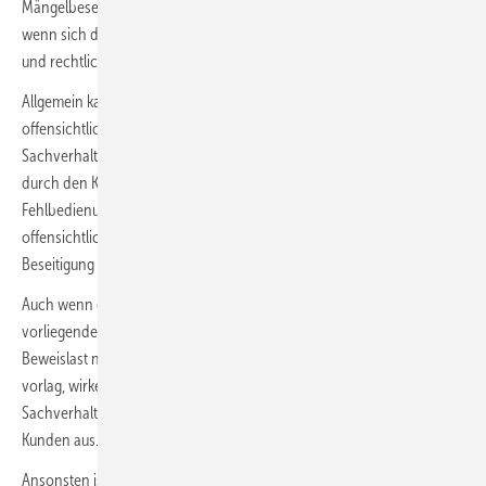
Mängelbeseitigung durch einen Drittunternehmer ersetzt werden,
wenn sich die Mängelbehauptung des Kunden doch in technischer
und rechtlicher Hinsicht als begründet erweisen sollte.
Allgemein kann hierzu nur der Ratschlag erteilt werden, dass nur bei
offensichtlich nachweisbar verjährten Mängelrügen und bei
Sachverhalten, bei denen die Verantwortlichkeit und Verursachung
durch den Kunden (zum Beispiel bei Sabotage oder offensichtlicher
Fehlbedienung durch den Kunden, offensichtlichem Verschleiß,
offensichtlichen Betreiberrisiken usw.) „auf der Hand liegt“, die
Beseitigung von Mängeln verweigert werden sollte.
Auch wenn der Kunde bei Auftreten eines Mangels und bei
vorliegender Abnahme offensichtlich seiner Darlegungs- und
Beweislast nicht genügen kann, dass der Mangel bereits bei Abnahme
vorlag, wirken sich nicht weitergehend aufklärbare
Sachverhaltszusammenhänge bei Mängelursachen oft zulasten des
Kunden aus.
Ansonsten ist eine gütliche Einigung in der Praxis oft sinnvoller, als