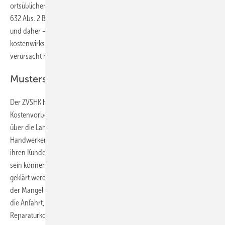
ortsüblichen betriebswirtschaftlichen Kostenansätzen bezahlen (§
632 Abs. 2 BGB), weil er die betreffende Mängelrüge ausgesprochen
und daher – bei einem nicht vorliegenden Mangel – die
kostenwirksame Tätigkeit des Handwerkers dennoch schuldhaft
verursacht hat.
Musterschreiben mit ­Kostenvorbehalt
Der ZVSHK hat für Innungsmitglieder ein Musterschreiben mit
Kostenvorbehalt bei unberechtigten Mängelrügen entworfen, das
über die Landesinnungsverbände erhältlich ist. Damit können
Handwerker höflich, aber bestimmt und rechtssicher gegenüber
ihren Kunden darauf hinweisen, dass Mängelrügen zwar begründet
sein können und dies bei einem Vor-Ort-Termin beim Kunden gerne
geklärt werden kann. Erweist sich jedoch dann vor Ort beim Kunden
der Mangel als nachweisbar unbegründet, kann der Handwerker auch
die Anfahrt, den Fehlersuchaufwand sowie die notwendigen
Reparaturkosten abrechnen.