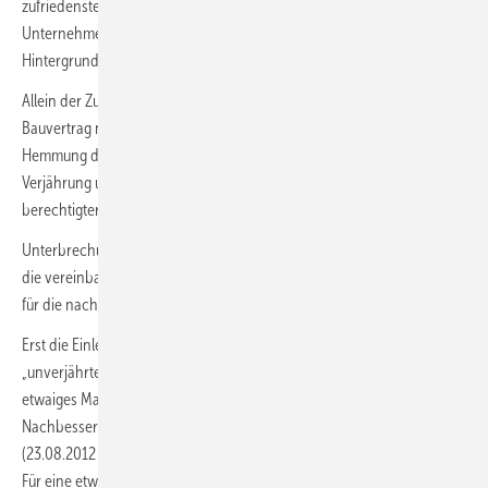
zufriedenstellend zu erledigen. Um in diesem Zusammenhang als
Unternehmer taktisch klug vorgehen zu können, sollte folgendes
Hintergrundwissen im Baurecht berücksichtigt werden:
Allein der Zugang einer Mängelrüge beim Handwerker führt im BGB-
Bauvertrag nicht zu einer Verjährungshemmung oder -unterbrechung.
Hemmung der Verjährung bedeutet, dass der zeitliche Ablauf der
Verjährung um die Zeitdauer zwischen Zugang der Mängelrüge und
berechtigter Nacherfüllung verlängert wird.
Unterbrechung der Verjährung bedeutet, dass mit der Unterbrechung
die vereinbarte oder gesetzlich geltende Verjährungsfrist nochmals
für die nachgebesserte Leistung „bei null“ beginnt.
Erst die Einleitung eines selbstständigen Beweisverfahrens zum
„unverjährten“ Zeitpunkt (BGH 28.10.2010 AZ: VII ZR 172/09) oder ein
etwaiges Mangelanerkenntnis durch die „vorbehaltlose“ kostenfreie
Nachbesserung hätte gegebenenfalls Auswirkung auf die Verjährung
(23.08.2012 AZ: VII ZR 155/10).
Für eine etwaige „Verjährungsverlängerung“ im BGB-Bauvertrag