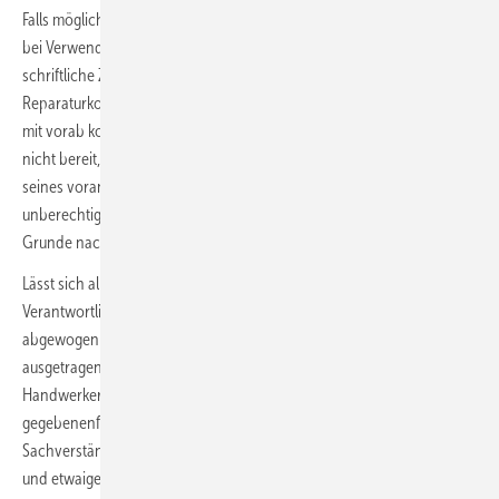
Falls möglich, sollte die erforderliche Reparatur beim Kunden – auch
bei Verwendung dieses Schreibens – bestenfalls nur gegen
schriftliche Zusage der Kostenübernahme aller anfallenden
Reparaturkosten angeboten werden, am besten – sofern möglich –
mit vorab konkret bezifferten Reparaturkosten. Ist der Kunde hierzu
nicht bereit, kann sich der Handwerker zumindest auf den Inhalt
seines vorangegangenen Musterschreibens mit Kostenvorbehalt bei
unberechtigten Mängelrügen berufen, das dem Handwerker dem
Grunde nach gesetzliche Erstattungsansprüche zubilligt.
Lässt sich allerdings vom Handwerker vor Ort beim Kunden die
Verantwortlichkeit und Verursachung des Mangels nicht klären, muss
abgewogen werden, ob die Angelegenheit weiterhin streitig
ausgetragen werden soll oder nicht. Weigert sich nämlich der
Handwerker, einen gerügten Mangel zu beseitigen, müssen später
gegebenenfalls auch Kosten zur Erstellung eines
Sachverständigengutachtens, der Einschaltung eines Rechtsanwaltes
und etwaige Gerichtskosten sowie etwaige Mehrkosten zur