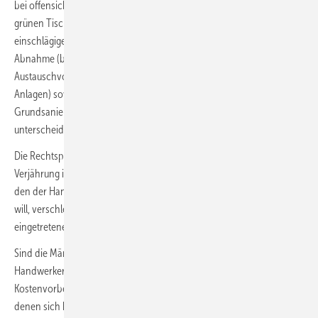
bei offensichtlicher Verjährung jede Mängelbeseitigung bereits „vom
grünen Tisch aus“ verweigert werden. Hierbei sind nach der
einschlägigen Rechtsprechung die zweijährige Verjährungsfrist ab
Abnahme (bei kleineren Reparaturen, Wartungen,
Austauschvorgängen oder Anlagenerweiterungen an bestehenden
Anlagen) sowie die fünfjährige Verjährungsfrist ab Abnahme (bei
Grundsanierung und Neubau von Gesamtanlagen) immer strikt zu
unterscheiden.
Die Rechtsposition des Handwerkers bei bereits eingetretener
Verjährung ist sehr gut. Sie kann sich jedoch durch jeden „Gefallen“,
den der Handwerker dem Kunden in dieser Situation ggf. einräumen
will, verschlechtern. Insoweit muss der Handwerker also bei bereits
eingetretener Verjährung besonders behutsam agieren.
Sind die Mängelansprüche des Kunden nicht verjährt, sollte der
Handwerker nach jeder Mängelrüge zunächst den allgemeinen
Kostenvorbehalt gegenüber dem Kunden für die Fälle anbringen, in
denen sich bei einem Ortstermin beim Kunden herausstellt, dass die