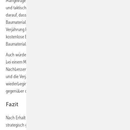
Mängelrügen bei bereits „eingetretener“ Verjährung rechtlich korrekt
und taktisch klug zu behandeln. Dies gilt insbesondere im Hinblick
darauf, dass wegen der insoweit auch gegenüber dem
Baumateriallieferanten bereits eingetretenen kaufrechtlichen
Verjährung keinerlei Rückgriffsmöglichkeit im Hinblick auf eine
kostenlose Ersatzlieferung angeblich oder tatsächlich defekten
Baumaterials besteht.
Auch würde der unbedacht vorgehende Handwerker unbeabsichtigt
bei einem Mangel­anerkenntnis schon verjährte Ansprüche für
Nachbesserungshandlungen quasi aus der Verjährung zurückholen
und die Verjährung bei null für die nachgebesserte Bauleistung
wiederbeginnen lassen. Dies sollte durch Kulanz­erklärungen
gegenüber dem Kunden unbedingt vermieden werden.
Fazit
Nach Erhalt einer Mängelrüge muss der Handwerker planvoll und
strategisch geschickt agieren. Zuerst sollte die Verjährung geprüft und