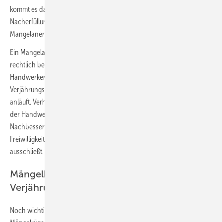
kommt es daher entscheidend darauf an, ob die „kostenfreie“
Nacherfüllung bzw. Nachbesserung durch den Handwerker als
Mangelanerkenntnis ausgelegt werden kann oder nicht.
Ein Mangelanerkenntnis sollte daher vermieden und hierdurch
rechtlich bewirkt werden, dass bei einer Kulanzleistung durch den
Handwerker nicht nochmals die zweijährige bzw. fünfjährige
Verjährungsfrist ab Abnahme der Nacherfüllung/Nachbesserung
anläuft. Verhindert werden kann dies klar und deutlich dadurch, dass
der Handwerker vor Ausübung der Nacherfüllung bzw.
Nachbesserung eine Kulanzerklärung bzw. einen
Freiwilligkeitsvorbehalt abgibt, deren Inhalt ein Mangelanerkenntnis
ausschließt.
Mängelbeseitigung bei „eingetretener“
Verjährung nur auf Kulanz
Noch wichtiger ist es aus Sicht des Handwerkers, erhobene