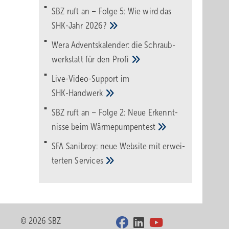
SBZ ruft an – Folge 5: Wie wird das
SHK-Jahr
2026?
Wera Adventskalender: die Schraub­
werk­statt für den
Pro­fi
Live-Video-Support im
SHK-Handwerk
SBZ ruft an – Folge 2: Neue Erkennt­
nisse beim
Wärme­pumpen­test
SFA Sanibroy: neue Web­site mit erwei­
terten
Services
© 2026 SBZ