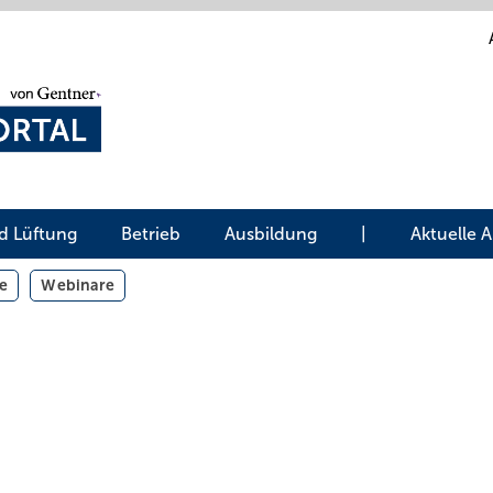
d Lüftung
Betrieb
Ausbildung
|
Aktuelle 
e
Webinare