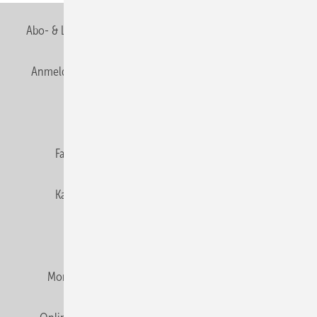
Abo- & Leserservice
AGB
Alle Inhalte chronologisch
Anmelden
Anmeldung & Registrierung
Newsletter
Datenschutz
E-Paper
Editor's choice
Fachbeiträge
Gentner Verlag
Impressum
Karriere bei Gentner
Team
Mediaservice
Mitgliedschaften und Engagement
Montagezeiten Heizung
Montagezeiten Sanitär