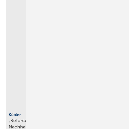
Kübler
„Reforce“ mit Fokus auf Funktion und
Nachhaltigkeit