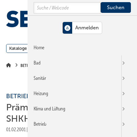
Springe
Springe
Springe
Search
auf
auf
auf
Hauptinhalt
Hauptmenü
SiteSearch
MENÜ
Home
Kataloge
Meldungen
Podcast
Produkte
Webin
Bad
BETRIEBSMANAGEMENT
Sanitär
Heizung
BETRIEBSMANAGEMENT
Prämienlohn im
Klima und Lüftung
SHKHandwerk
Betrieb
01.02.2001
|
Veröffentlicht in
Ausgabe 03-2001
|
Druckvorschau