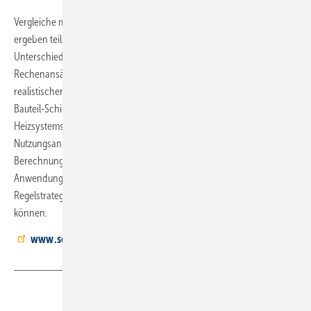
Vergleiche mit statischen Berechnungen nach DIN EN 12831-1
ergeben teils höhere, teils niedrigere Auslegungs-Heizlasten. Die
Unterschiede resultieren aus realen Einflüssen, die in den statischen
Rechenansätzen der DIN EN 12831-1 nicht abgebildet werden:
realistischer Außentemperaturverlauf, Speichervermögen im realen
Bauteil-Schichtaufbau, Konvektiv- und Strahlungsanteil des konkreten
Heizsystems, reale und oft spezielle Betriebsweisen und
Nutzungsanforderungen etc. Die Software gestattet neben der
Berechnung der dynamischen Heizlast am HDD vielseitige
Anwendungen, um das Verhalten von Heizungskomponenten und
Regelstrategien zu allen Jahreszeiten vorhersagen und planen zu
können.
www.solar-computer.de
Teilen
Link kopieren