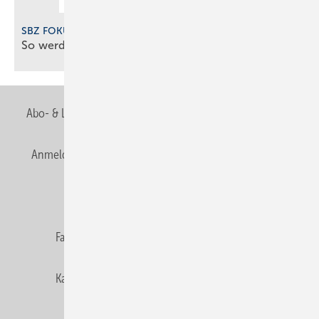
SBZ FOKUS Digitalisierung 2025
So werden SHK-Betriebe digital gut
gemanagt
Abo- & Leserservice
AGB
Alle Inhalte chronologisch
Anmelden
Anmeldung & Registrierung
Newsletter
Datenschutz
E-Paper
Editor's choice
Fachbeiträge
Gentner Verlag
Impressum
Karriere bei Gentner
Team
Mediaservice