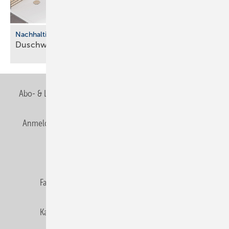
Nachhaltigkeit
Duschwelten er­setzt Sty­ro­por durch
Kar­to­na­ge
Abo- & Leserservice
AGB
Alle Inhalte chronologisch
Anmelden
Anmeldung & Registrierung
Newsletter
Datenschutz
E-Paper
Editor's choice
Fachbeiträge
Gentner Verlag
Impressum
Karriere bei Gentner
Team
Mediaservice