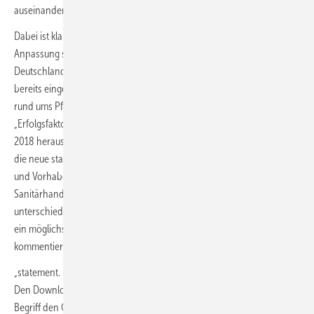
auseinandersetzen können.
Dabei ist klar: Die größte Herausforderung für eine pflegegerechte
2
Anpassung stellen Kleinstbäder unterhalb einer 6-m
-Fläche dar – in
Deutschland gibt es etwa neun Millionen davon. Der ZVSHK hat sich
bereits eingehend mit bestehenden Schwierigkeiten und Lösungen
rund ums Pflegebad beschäftigt. Als wegweisend gilt hier die Studie
„Erfolgsfaktor Badezimmer für die ambulante Pflege“, die der ZVSHK
2018 herausgegeben hat. Wichtige Erkenntnisse daraus präsentiert
die neue statement.-Ausgabe ebenso wie Einblicke in künftige Projekte
und Vorhaben zum Thema Pflegebad. Auch kommen Experten aus
Sanitärhandwerk, Wissenschaft und Politik zu Wort, die jeweils aus
unterschiedlichem Blickwinkel das Bad in seiner Schlüsselfunktion für
ein möglichst selbstbestimmtes Leben in den eigenen vier Wänden
kommentieren.
„statement. November 2019“ lässt sich auf schnellem Weg erreichen:
Den Download findet man unter
www.zvshk.de
(im Suchfeld als
Begriff den Quicklink QL08122777 eingeben).