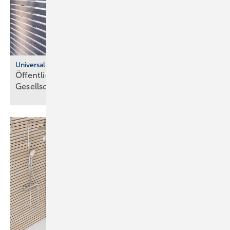
Universal-Design-Referenzprojekte
Öffentliche Sanitärräume für eine viel­fäl­tige
Gesell­schaft