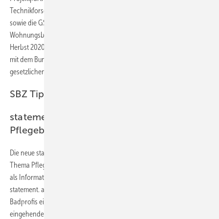
Technikforschung, die Dr. Lautsch & Lautsch-Wunderlich Architekten
sowie die GSW Sigmaringen (Gesellschaft für Siedlungs- und
Wohnungsbau). Die Veröffentlichung der Forschungsergebnisse ist im
Herbst 2020 geplant. Der ZVSHK wird hierzu seinen fachlichen Dialog
mit dem Bundesgesundheitsministerium und dem Spitzenverband der
gesetzlichen Kranken- und Pflegekassen weiterführen.
SBZ Tipp
statement.-Ausgabe mit Schwerpunkt
Pflegebad
Die neue statement.-Ausgabe 20 des ZVSHK hat Wissenswertes zum
Thema Pflegebad in Wort und Bild zusammengefasst. Primär gedacht
als Information für politische Entscheider und Branchenpartner, gibt
statement. auf insgesamt 24 Seiten auch Badplanern bzw. beratenden
Badprofis einen guten Wegweiser an die Hand, damit sie sich noch
eingehender mit wichtigen Punkten zum altersgerechten Bad