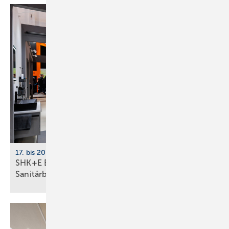
17. bis 20. März 2026, Messe Essen
SHK+E Essen mit neuer Impuls­fläche für die
Sani­tär­branche