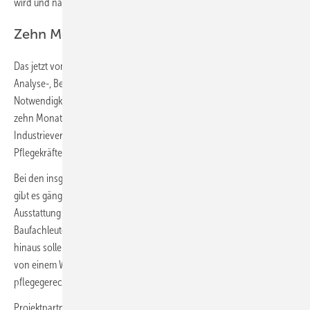
wird und nachhaltig wirken kann.“
Zehn Monate Forschungszeit
Das jetzt vom ZVSHK initiierte Forschungsvorhaben wird sich in einer
Analyse-, Bewertungs- und Umsetzungsphase mit den
Notwendigkeiten im Pflegebad auseinandersetzen. Innerhalb von
zehn Monaten werden Experten-Workshops mit Handwerkern, mit
Industrievertretern, mit Architekten und Planern sowie mit
Pflegekräften und pflegenden Angehörigen durchgeführt.
Bei den insgesamt über 46 Millionen Bestandsbädern in Deutschland
gibt es gängige Grundrisse. Sie lassen sich in Bezug auf Umbau,
Ausstattung und Kosteneffizienz bewerten. Und zum Nutzen der
Baufachleute entstehen daraus Handlungsempfehlungen. Darüber
hinaus sollen sowohl das SHK-Fachhandwerk als auch Architekten
von einem Weiterbildungskonzept profitieren, um fachgerecht
pflegegerechte Bäder auszuführen.
Projektpartner sind das Sibis Institut für Sozial- und