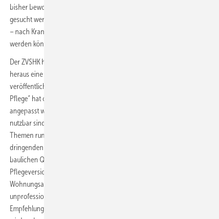
bisher bewohnen. Oft muss unter Zeitdruck nach einer Lösung
gesucht werden, damit das Zuhause – und insbesondere Bad und WC
– nach Krankenhausaufenthalt oder Reha-Maßnahme weiter genutzt
werden können.
Der ZVSHK hat aus der täglichen Praxis seiner Mitgliedsbetriebe
heraus eine Fülle von Fakten zusammengetragen. Schon die 2018
veröffentlichte Studie „Erfolgsfaktor Badezimmer für die ambulante
Pflege“ hat offenbart, dass Bäder, die über einen Pflegezuschuss
angepasst wurden, für die ambulante Pflege nicht hinreichend
nutzbar sind. Matthias Thiel, beim ZVSHK als Koordinator mit den
Themen rund um den demografischen Wandel vertraut, sieht
dringenden Handlungsbedarf: „Es mangelt gegenwärtig an einer
baulichen Qualitätssicherung, die gewährleistet, dass Leistungen der
Pflegeversicherung an Pflegebedürftige im Rahmen der
Wohnungsanpassung adäquat eingesetzt werden. Statt Stückwerk von
unprofessioneller Hand bedarf es zukünftig klarer baulicher
Empfehlungen, damit Fördergeld tatsächlich bestmöglich eingesetzt