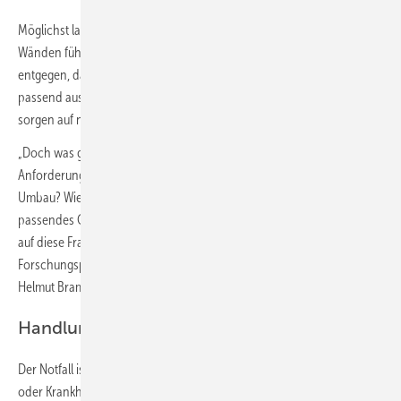
Möglichst lange ein selbstbestimmtes Leben in den eigenen vier
Wänden führen – diesem Wunsch vieler älterer Menschen steht oft
entgegen, dass das Badezimmer in seiner Schlüsselfunktion nicht
passend ausgestattet ist. Annähernd neun Millionen Kleinstbäder
sorgen auf nicht einmal 6 m² für beengte Verhältnisse.
„Doch was genau fehlt im Bad? Welche baulichen
Anforderungskriterien sind zu berücksichtigen? Wie gelingt ein
Umbau? Wie kann die Pflege im Bad optimal gelingen? Wie sieht ein
passendes Qualifikationskonzept für das Handwerk aus? Antworten
auf diese Fragen will das Sanitärhandwerk mit seinem neuen
Forschungsprojekt ermitteln“, sagt ZVSHK-Hauptgeschäftsführer
Helmut Bramann.
Handlungsbedarf ist offensichtlich
Der Notfall ist heute oft an der Tagesordnung. Bedingt durch Unfall
oder Krankheit lassen sich die vertrauten vier Wände nicht mehr wie