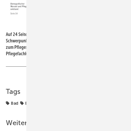
ZVSHK
Auf 24 Seiten setzt der ZVSHK das Pflegebad als
Schwerpunktthema: Für viele muss sich das Bad verändern – auch
zum Pflegestützpunkt und Arbeitsplatz für Angehörige und/oder
Pflegefachkräfte.
Teilen
Link kopieren
Tags
Bad
Badwelt
Barrierefrei
bedarf
Weitere Inhalte