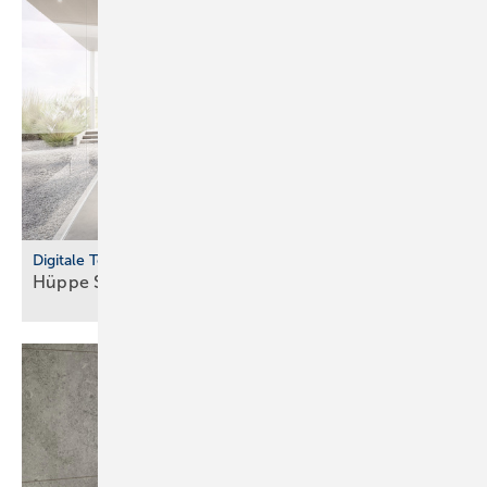
Digitale Tools
Hüppe Sphere: Dusch­platz on­line
kon­fi­gu­rie­ren