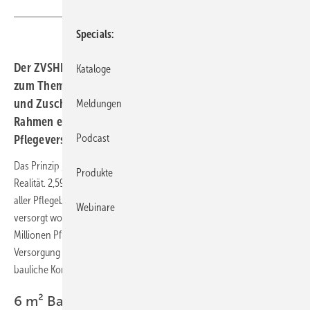
ZVSHK
Specials
Der ZVSHK hat im November eine Machbarkeits-Studie
Kataloge
zum Thema Pflegebad gestartet. Ziel ist, die Ausführung
und Zuschuss-Finanzierung pflege­gerechter Bäder im
Meldungen
Rahmen einer Wohnungs-Anpassung über die
Podcast
Pflegeversicherung zu optimieren.
Das Prinzip „ambulant vor stationär“ kennzeichnet längst die Pflege-
Produkte
Realität. 2,59 Millionen Personen, das sind etwas mehr als drei Viertel
aller Pflegebedürftigen, sind im letzten Erhebungsjahr 2017 zu Hause
Webinare
versorgt worden. In zehn Jahren wird sich diese Zahl auf 4,5 bis 5
Millionen Pflegebedürftige weiter erhöhen. Um diese ambulante
Versorgung insbesondere im Badezimmer sicherzustellen, ist die
bauliche Kompetenz des SHK-Handwerks gefragt.
6 m² Bad reichen nicht