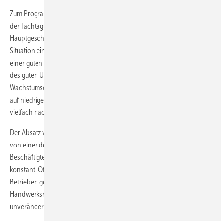
Zum Programm des Verbandstages gehörten auch die sechs Referate
der Fachtagung „SHK-Informationen und aktuelle Trends“.
Hauptgeschäftsführer
Hans-Balthas Klein
ging auf die wirtschaftliche
Situation ein. Aus wirtschaftlicher Sicht war das Jahr 2011 geprägt von
einer guten Auslastung der Handwerksbetriebe im SHK-Bereich. Trotz
des guten Umsatz-Plus von 2 % warnte Klein vor zu hohen
Wachstumserwartungen. Die Ertragssituation vieler Betriebe habe sich
auf niedrigem Niveau stabilisiert. Die Eigenkapitalquote verharre
vielfach nach wie vor auf einem unbefriedigenden Niveau.
Der Absatz von Heizkesseln sei aufgrund der unsteten Förderpolitik
von einer deutlich abwartenden Haltung geprägt. Die Anzahl der
Beschäftigten blieb trotz sinkender Lehrlingszahlen mit rund 45000
konstant. Offensichtlich werden ältere Mitarbeiter länger in den
Betrieben gehalten. Auch die Zahl der SHK-Handwerksbetriebe mit
Handwerksrolleneintrag blieb in Baden-Württemberg mit 8131 nahezu
unverändert.