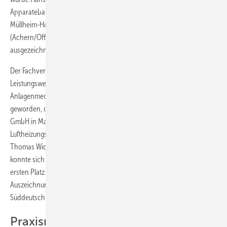
Apparatebauer- und Kupferschmiede-­Innung), Edgar Kern (Freiburg-
Müllheim-Hochschwarzwald), Peter Krämer
(Achern/Offenburg/Wolfach) und Martin Siegel (Karlsruhe-Bruchsal)
ausgezeichnet.
Der Fachverband ehrte zudem die Landessieger des praktischen
Leistungswettbewerbes der Handwerksjugend. Landessieger der SHK-
Anlagenmechaniker ist Maximilian Behr aus Edingen-Neckarhausen
geworden, der seine Ausbildung bei der Kretz Sanitär und Heizung
GmbH in Mannheim absolviert hat. Bei den Ofen- und
Luftheizungsbauern siegte Florian Bögner aus Ostrach, der bei der
Thomas Widmer GmbH in Ostrach ausgebildet worden ist. Bögner
konnte sich doppelt freuen, hatte er doch auch auf Bundesebene den
ersten Platz erzielt. Die beiden Spitzenlehrlinge durften eine weitere
Auszeichnung – den „Förderpreis der Gasversorgung
Süddeutschland GmbH“ – entgegennehmen.
Praxisnahes Fachprogramm