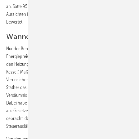
an. Satte 95 % der Betriebe hätten in der Verbandsumfrage die
Aussichten für das weitere Jahr mit gleichbleibend oder besser
bewertet.
Wanne statt Kessel
Nur der Bereich Heizung/Regenerative Energien war 2011 trotz hoher
Energiepreise rückläufig. Die vielzitierte Energiewende finde nicht in
den Heizungskellern statt. Bei den Betrieben gelte eher „Wanne statt
Kessel“. Maßgeblich für den Rückgang im Heizungsbereich sei die
Verunsicherung der Immobi­lienbesitzer. Als Ursache hierfür nannte
Stather das ständige Stopp and Go in der Förderpolitik und das
Versäumnis der Politik, für klare steuerliche Regelungen zu sorgen.
Dabei habe die Bundesregierung – bereits vor einem Jahr – ein Paket
aus Gesetzen und Verordnungen auf den parlamentarischen Weg
gebracht, das im Gezänk zwischen Bund und Ländern um
Steuerausfälle im Vermittlungsausschuss stecken geblieben sei.
Von den rund zwei Millionen Zentralheizungen in Baden-Württemberg