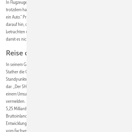
In Flugzeugen sterben weniger Menschen als im Straßenverkehr und
trotzdem haben wir mehr Angst davor in ein Flugzeug zu steigen als in
ein Auto.“ Professor Krämer wies in seinem kurzweiligen Vortrag
darauf hin, dass es wichtig sei, Wahrscheinlichkeiten richtig zu
betrachten und gegebene Fakten vollständig zu berücksichtigen,
damit es nicht zu Fehldeutungen komme.
Reise durch die SHK-Landschaft
In seinem Grundsatzreferat nahm der Verbandsvorsitzende Manfred
Stather die Gäste mit auf eine Reise durch die SHK-Branche und legte
Standpunkte und Forderungen der SHK-Handwerke der Öffentlichkeit
dar. „Der SHK-Handwerksbereich kann in Baden-Württemberg mit
einem Umsatzplus von 2,0 % ein wirtschaftlich gutes Jahr 2011
vermelden. Mit 45000 Beschäftigten wurde ein Jahresumsatz von
5,25 Milliarden Euro erzielt und damit rund 1,4 % des
Bruttoinlandproduktes erwirtschaftet“, fasste Stather die jüngste
Entwicklung zusammen und gab mit einem Plus von 2 bis 3 % auch die
vom Fachverband erwartete Umsatzentwicklung für das laufende Jahr