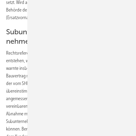
setzt. Wird auch dieser Termin nicht eingehalten, beauftragt die
Behörde den bBSF, die Maßnahmen kostenpflichtig durchzuführen
(Ersatzvornahme).
Subunternehmer in die Pflicht
nehmen
Rechtsreferent
Matthias Bergmann
informierte über die Risiken, die
entstehen, wenn SHK-Betriebe als Generalunternehmer auftreten. Er
warnte insbesondere vor einem blinden Vertrauen darauf, dass der
Bauvertrag mit dem Kunden per Gesetz auch mit den Bauverträgen
der vom SHK-Betrieb beauftragten Subunternehmer inhaltlich
übereinstimmen. Insbesondere muss der General­unternehmer
angemessen lange Gewährleistungsfristen mit den Subunternehmern
vereinbaren. Außerdem ist für den SHK-Betrieb wichtig, dass die
Abnahme mit dem Kunden vor der Abnahme mit den
Subunternehmern erfolgt, damit Mängelrügen weitergegeben werden
können. Bergmann empfahl zudem bei Pauschalpreisabreden mit