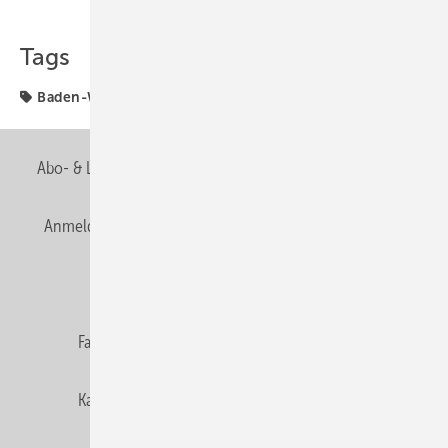
Teilen
Link kopieren
Tags
Baden-Württemberg
Fachverbände
Abo- & Leserservice
AGB
Alle Inhalte chronologisch
Anmelden
Anmeldung & Registrierung
Newsletter
Datenschutz
E-Paper
Editor's choice
Fachbeiträge
Gentner Verlag
Impressum
Karriere bei Gentner
Team
Mediaservice