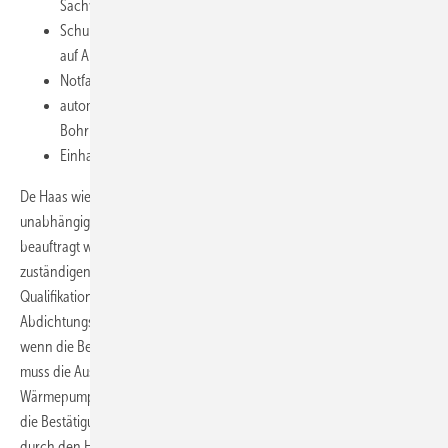
Sachverständige
Schulungen für Geräteführer und Sachverständige angepasst
auf Anforderungen in Baden-Württemberg
Notfallhotline für Bohrunternehmen
automatische Überwachung des Ab­dichtungsvorgangs im
Bohrloch ab 01.7.2012
Einhaltung der Anforderungen nach LQS EWS
De Haas wies auch auf weitere Bedingungen hin. So muss ein
unabhängiger und externer Sachverständiger mit der Überwachung
beauftragt werden und den Umfang der Bauüberwachung mit der
zuständigen unteren Verwaltungsbehörde abstimmen. Zudem ist ein
Qualifikationsnachweis des Bohrgeräteführers und eine automatische
Abdichtungsüberwachung erforderlich. Die Bohrfreigabe erfolgt erst,
wenn die Bedingungen erfüllt sind und Nachweise vorliegen. Zudem
muss die Austrittstemperatur des Wärme­trägermediums aus der
Wärmepumpe künftig mindestens –3 °C betragen. Ferner muss künftig
die Bestätigung der Temperatureinstellung des Wärmeträgermediums
durch den Heizungsbauer erfolgen. Der Einbau von