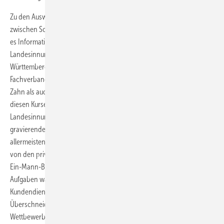
Zu den Auswirkungen und zu geplanten Kooperationsmaßnahmen
zwischen Schornsteinfeger- und SHK-Handwerk auf Landesebene gab
es Informationen im Doppelpack.
Franz Klumpp
, der Präsident des
Landesinnungsverbandes des Schornsteinfegerhandwerks Baden-
Württemberg und
Dietmar Zahn
, Geschäftsführer des SHK-
Fachverbandes, berichteten über die aktuellen Entwicklungen. Sowohl
Zahn als auch Klumpp informierten von relativ geringem Interesse an
diesen Kursen und plädierten für ein Miteinander am Markt. Der
Landesinnungsmeister der Schornsteinfeger berichtete von
gravierenden Einschnitten für sein Handwerk und dass die
allermeisten Schornsteinfegerkollegen sich nach gründlicher Prüfung
von den privatwirtschaftlichen Ambitionen verabschiedet hätten. Die
Ein-Mann-Betriebe seien strukturell nicht in der Lage, hoheitliche
Aufgaben wahrzunehmen und beispielsweise Wartung und
Kundendienst anzubieten. Viel gravierender als eventuelle
Überschneidungen mit den SHK-Betrieben sei der zu erwartende
Wettbewerb der bisherigen 926 Bezirksschornsteinfeger