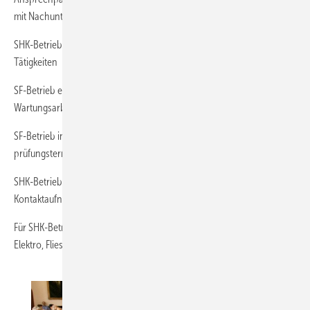
mit Nachunternehmervertrag
SHK-Betrieb empfiehlt seinem Kunden den SF-Betrieb für die SF-
Tätigkeiten
SF-Betrieb empfiehlt seinem Kunden den SHK-Betrieb für die
Wartungs­arbeiten
SF-Betrieb informiert den SHK-Betrieb über seine Mess- und Über­
prüfungstermine beim Kunden
SHK-Betrieb informiert den SF-Betrieb über neue Kunden zur
Kontaktaufnahme
Für SHK-Betrieb nichts Neues, diese Kooperationen gibt es bereits mit
Elektro, Fliesenleger, Stuckateur