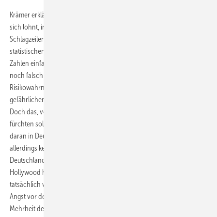
Krämer erklärte eigentlich paradox erscheinende Dinge wie, warum es
sich lohnt, in Ländern mit der höchsten Krebsmortalität zu leben und
Schlagzeilen wie „Alzheimer durch Kaffeesahne“, die aus einer
statistischen Untersuchung hervorgegangen waren. Oft würden
Zahlen einfach im falschen Zusammenhang dargestellt und dann
noch falsch interpretiert. Hinzu kommt die irrationale
Risikowahrnehmung der Menschen. Krämer: „Da die Welt voll mit
gefährlichen Dingen ist, haben Menschen vor vielen Dingen Angst.
Doch das, vor dem wir uns fürchten, ist selten das, vor dem wir uns
fürchten sollten. Wir fürchten uns vor dem Rinderwahnsinn, obwohl
daran in Deutschland kaum jemand gestorben ist. Wir haben
allerdings kein Problem damit, Fisch zu essen – obwohl jährlich in
Deutschland über 500 Menschen an Fischgräten ersticken. Dank
Hollywood haben wir Angst vor Haien, obwohl sehr wenig Menschen
tatsächlich von Haien angegriffen und getötet werden. Wir haben
Angst vor den Pestiziden in der Nahrung, aber die überwiegende
Mehrheit der natürlichen Giftstoffe in den Lebensmitteln lässt uns kalt.