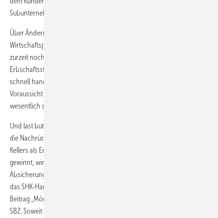
dem Kunden, darauf zu achten, dass auch die Leistungs­pakete der
Subunternehmer als Pauschalpreise eingekauft werden.
Über Änderungen im aktuellen Steuerrecht berichtete
Wirtschaftsprüfer
Hans-Walter Heinz
. Er berichtete auch über die
zurzeit noch gültige und betriebsfreundliche
Erbschaftssteuerregelung. Wer jetzt an eine Vererbung denke, solle
schnell handeln, denn im Laufe des nächsten Jahres werde es aller
Voraussicht nach eine Verschärfung geben, die die Betriebsinhaber
wesentlich schlechter stellt.
Und last but not least referierte
Stephan Tschernek
von Kessel über
die Nachrüstung von Rückstauverschlüssen. Da die Nutzung des
Kellers als Ergänzung des Wohnraums immer mehr an Bedeutung
gewinnt, wird auch die häufig dadurch erforderlich werdende
Absicherung gegen Rückstau ein immer lukrativeres Geschäftsfeld für
das SHK-Handwerk. Alles Wissenswerte hierzu erfahren Sie in dem
Beitrag „Möglichkeiten zum Schutz vor Rückstau“ auf Seite 50 dieser
SBZ. Soweit zu den Fachtagungen. Über die Ergebnisse der