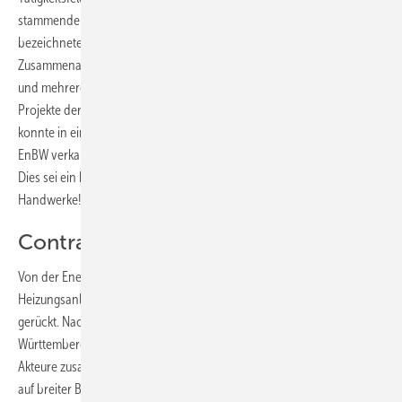
stammende Verbandsvorsitzende die Aktivitäten. Erfreulich
bezeichnete der die im letzten Jahr in Bewegung gekommene
Zusammenarbeit mit der EnBW. Dort wurden ein Handwerkergremium
und mehrere sogenannte Fokusgruppen gegründet, in denen die
Projekte der EnBW zumindest diskutiert werden konnten. Leider
konnte in einem zentralen Projekt keine Einigung erreicht werden: Die
EnBW verkauft weiterhin Photovoltaikanlagen direkt an Hausbesitzer.
Dies sei ein klarer Affront gegen die Gebäudetechnik- und Energie-
Handwerke!
Contracting-Offensive
Von der Energiepolitik wird das Thema Contracting zur Sanierung von
Heizungsanlagen bei kommunalen Gebäuden, in den Vordergrund
gerückt. Nach Aussage von Umweltminister Untersteller will Baden-
Württemberg im Juli eine Contracting-Offensive starten, mit der die
Akteure zusammengeführt, Hemmnisse ausgeräumt und das Thema
auf breiter Basis bekannt gemacht werden soll. Stather motivierte die