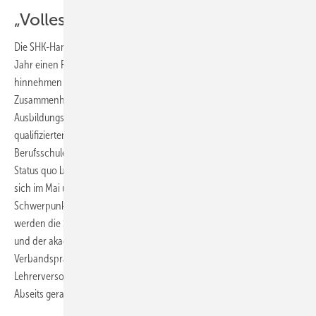
„Volles Rohr Zukunft“
Die SHK-Handwerke in Baden-Württemberg mussten auch in diesem
Jahr einen Rückgang der Lehrlingszahlen um weitere 2,0 %
hinnehmen und konnten 1300 Lehrstellen nicht besetzen. In diesem
Zusammenhang kritisierte Stather abermals die mangelnde
Ausbildungsreife der Schulabgänger und forderte die Einstellung von
qualifizierten Lehrern für den Berufsschulbereich. Bei den
Berufsschulen wären alleine rund 400 Lehrerstellen nötig, um den
Status quo bei der Unterrichtsversorgung zu halten. Der Landtag hat
sich im Mai über 200 neue Stellen unterhalten. „Wenn zeitgleich der
Schwerpunkt auf den Ausbau der beruflichen Gymnasien gelegt wird,
werden die Sonntagsreden über die Gleichwertigkeit der beruflichen
und der akademischen Bildung schnell entlarvt“, kritisierte der
Verbandspräsident. Durch die Vernachlässigung bei der
Lehrerversorgung würden nicht nur die Berufsschulen weiter ins
Abseits geraten, sondern die gesamte duale Ausbildung überhaupt.