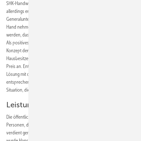
SHK-Handwerksbetriebe, sich daran zu beteiligen. Er zeigte sich
allerdings entschieden dagegen, dass die Energieversorger als
Generalunternehmer das Heft zum Nachteil des Handwerks in die
Hand nehmen. Die Rahmenbedingungen müssten so ausgestaltet
werden, dass auch Handwerksbetriebe Contracting anbieten können.
Als positives Beispiel nannte er Verbandspräsident das Contracting-
Konzept der EnBW mit „Heizung Rundum“. Der SHK-Betrieb bietet dem
Hausbesitzer eine Heizungssanierung mit seinen Produkten zu seinem
Preis an. Entscheidet sich der Hausbesitzer für die Contracting-
Lösung mit der EnBW, dann kann ihm der SHK-Betrieb gleich die
entsprechenden Konditionen mitteilen. Also eine klassische Win-win-
Situation, die Schule machen sollte, freute sich Stather.
Leistungen gewürdigt
Die öffentliche Mitgliederversammlung war willkommener Anlass,
Personen, die sich mit ihrem Einsatz in der Berufsorganisation
verdient gemacht haben, zu ehren. Mit der silbernen Ehrennadel
wurde Hans-Georg Ehekircher (Göppingen), Peter Groß (Behälter-,