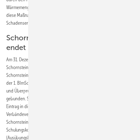
Wärmemengenzähler wird empfohlen. Das Umweltministerium fordert
diese Maßnahmen, um letztlich das Risikos eines weiteren
Schadensereignisses weitgehend zu minimieren.
Schornsteinfeger-Übergangsfrist
endet zum Jahreswechsel
Am 31. Dezember 2012 endet die Übergangsregelung nach dem
Schornsteinfegerhandwerksgesetz. Ab 1. Januar 2013 sind die
Schornsteinfegertätigkeiten Messungen und Überprüfungen gemäß
der 1. BImSchV Kehr- und Überprüfungstätigkeiten gemäß der Kehr-
und Überprüfungsordnung (KÜO) nicht mehr an den Kehrbezirk
gebunden. Sie können von jedem Schornsteinfegerbetrieb (mit
Eintrag in die Handwerksrolle) durchgeführt werden. In der
Verbändevereinbarung des ZVSHK und des Bundesverbandes des
Schornsteinfegerhandwerks wurden die Anforderungen und
Schulungskonzepte für einen Eintrag nach §7a HwO
(Ausübungsberechtigung) im jeweils anderen Handwerk geregelt.