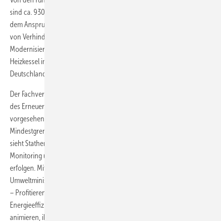
sind ca. 930000, also fast die Hälfte, älter als 15 Jahre und werden
dem Anspruch an Energieeffizienz nicht mehr gerecht. Stather sprach
von Verhinderungspolitikern und rechnete vor, dass die
Modernisierungsrate von nur 3 % pro Jahr bedeutet, dass ein
Heizkessel im Durchschnitt nur alle 33 Jahre erneuert werde.
Deutschland leiste sich eine Energieverschwendung ohne Ende.
Der Fachverband unterstützt die für dieses Jahr geplante Novellierung
des Erneuerbare- Wärme-Gesetz Baden-Württemberg und die
vorgesehene Ausweitung auf Nichtwohngebäude. Eine Anhebung der
Mindestgrenze von 10 %- auf 15 %-Anteil an erneuerbarer Energie
sieht Stather jedoch kritisch. Vor einer Anhebung sollte erst ein
Monitoring über die bisherigen Konsequenzen des EWärmeG
erfolgen. Mit der gemeinsam von Fachverband und
Umweltministerium durchgeführten Kampagne „Tauschen – Pumpen
– Profitieren“ habe die Landesregierung ein deutliches Zeichen zur
Energieeffizienz gesetzt. Ziel der Aktion ist es, Hausbesitzer zu
animieren, ihre alten Heizungsumwälzpumpen gegen