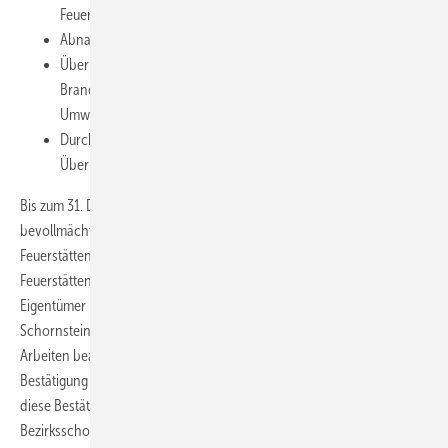
Feuerstättenbescheiden ­alle 3,5 Jahre
Abnahme von Feuerstätten nach Landesbauordnung
Überprüfung von Feuerstätten, wenn Betriebs- und
Brandsicherheit nicht gewährleistet ist bzw. wenn schädliche
Umwelteinwirkungen von einer Feuerstätte ausgehen
Durchführung von Ersatzvornahmen (Messungen und
Überprüfungen im Auftrag der Behörde)
Bis zum 31. Dezember 2012 erhält der Eigentümer vom
bevollmächtigten Bezirksschornsteinfeger einen
Feuerstättenbescheid, in dem alle Überprüfungstermine der einzelnen
Feuerstätten nach der 1. BImSchV und der KÜO aufgeführt sind. Der
Eigentümer kann dann den bBSF oder einen anderen
Schornsteinfegerbetrieb nach seiner Wahl mit der Durchführung der
Arbeiten beauftragen (Adress-Register bei der BAFA geplant). Die
Bestätigung der durchgeführten Arbeiten geht an den bBSF. Geht
diese Bestätigung nicht fristgerecht ein, muss der bevollmächtigte
Bezirksschornsteinfeger die Behörde verständigen, die eine Nachfrist