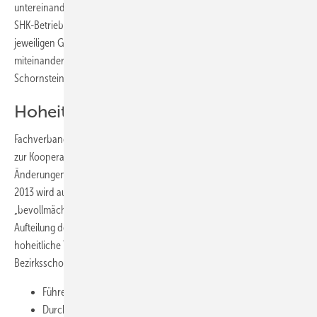
untereinander. Klumpp plädierte für eine „lose Kooperation“ mit den
SHK-Betrieben, bei der die bisherige Zuordnung der Tätigkeiten der
jeweiligen Gewerke bestehen bleibe. „Lassen Sie uns den Markt
miteinander bearbeiten“, warb der Landes­innungsmeister der
Schornsteinfeger für kooperatives Verhalten.
Hoheitliche Tätigkeiten
Fachverbandsgeschäftsführer Dietmar Zahn stellte Grundgedanken
zur Kooperation vor (siehe Kasten) und fasste die wesentlichen
Änderungen bei den hoheitlichen Aufgaben zusammen. Ab 1. Januar
2013 wird aus dem Bezirksschornsteinfegermeister der
„bevollmächtigte Bezirksschornsteinfeger“ (bBSF). Bei der Anzahl und
Aufteilung der Kehrbezirke gibt es keine Änderungen. Folgende
hoheitliche Tätigkeiten dürfen nur durch bevollmächtigte
Bezirksschornsteinfeger durchgeführt werden:
Führen des Kehrbuches
Durchführung der Feuerstättenschau mit Erstellung von