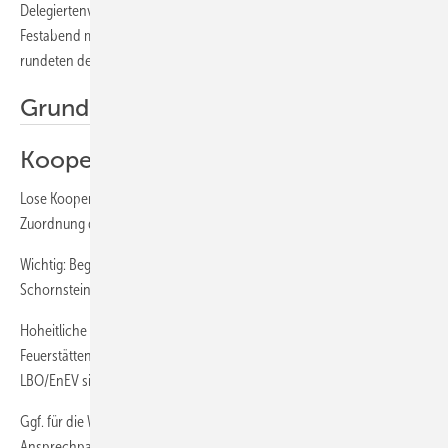
Delegiertenversammlung berichten wir in der nächsten SBZ. Ein
Festabend mit Showprogramm sowie ein Besichtigungsprogramm
rundeten den Verbandstag ab.
DS
Grundgedanken
Kooperation mit Schornsteinfegern
Lose Kooperation in Form einer Zusammenarbeit, wobei die bisherige
Zuordnung der Tätigkeiten bestehen bleibt
Wichtig: Begrenzung auf die wirtschaftlichen Tätigkeiten der
Schornsteinfegerbetriebe
Hoheitliche Tätigkeiten: Feuerstättenschau, Kehrbuch,
Feuerstättenbescheid, Abnahme von Feuerungsanlagen nach
LBO/EnEV sind außen vor
Ggf. für die Wartung und Überprüfung der Feuerstätte ein
Ansprechpartner (SHK oder SF) für den Kunden, Vergabe der Arbeiten