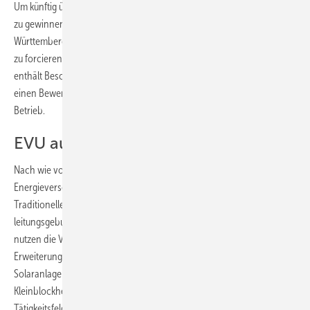
Um künftig überhaupt wieder mehr Lehrlinge für die SHK-Handwerke
zu gewinnen, kündigte der Verbandsvorsitzende an, auch in Baden-
Württemberg die Nachwuchswerbekampagne des Zentralverbandes
zu forcieren. Der Internetauftritt
https://www.zeitzustarten.de/
enthält Beschreibungen der SHK-Berufe, eine Betriebsbörse sowie
einen Bewerbungsgenerator zur direkten Kommunikation mit einem
Betrieb.
EVU auf dem falschen Weg
Nach wie vor bereiten dem SHK-Handwerk die Tätigkeiten von
Energieversorgern im originären SHK-Handwerksbereich Probleme.
Traditionelle Aufgabe der Energieversorger ist die Bereitstellung von
leitungsgebundenen Energien, von Strom und Gas. „Zunehmend
nutzen die Versorger die so erworbene Marktdominanz für eine
Erweiterung ihrer Leistungen „nach dem Zähler“. Sie bieten z.B.
Solaranlagen an und beschaffen und vertreiben
Kleinblockheizkraftwerke zentral. Damit dringen sie in das ureigenste
Tätigkeitsfeld des Handwerks ein“, kritisierte der aus Freiburg