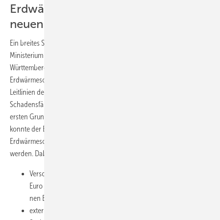
Erdwärmesondenbohrung jetzt nach
neuen Vorgaben
Ein breites Spektrum deckten die Fachreferate ab.
Eva de Haas
vom
Ministerium für Umwelt, Klima und Energiewirtschaft Baden-
Württemberg berichtete ganz aktuell über die Anforderungen an
Erdwärmesondenanlagen und die aktuelle Überarbeitung der
Leitlinien des Umweltministeriums. War es aufgrund von
Schadensfällen und der darauffolgenden Tiefenbegrenzung auf den
ersten Grundwasserleiter zu einem faktischen Bohrstopp gekommen,
konnte der Bohrbetrieb mit der Einführung der Qualitätssicherung
Erdwärmesonden (LQS EWS) ab 1. Oktober 2011 wieder aufgenommen
werden. Dabei gelten folgende Anforderungen:
Verschuldungsunabhängige Versicherung in Höhe 1 Million
Euro zusätzlich zur Haftpflichtversicherung mit mind. 5 Mil­lio­
nen Euro Deckungssumme und Arteserversicherung
externe und unabhängige Bauüberwachung durch geeignete