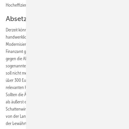
Hocheffizienzpumpen der Effizienzklasse A auszutauschen.
Absetzbarkeit in Gefahr
Derzeit können Privathaushalte die Arbeitskosten von
handwerklichen Leistungen für Renovierung, Erhaltung und
Modernisierung in Höhe von bis zu 20 % von maximal 6000 Euro beim
Finanzamt geltend machen. Der Verbandsvorsitzende protestierte
gegen die Absichten der Finanzminister der Bundesländer, die diesen
sogenannten Handwerker­bonus von 20 % beschneiden wollen. Er
soll nicht mehr ab dem ersten Euro, sondern erst für Rechnungen
über 300 Euro gewährt werden. Denn der weit überwiegende Teil der
relevanten Handwerkerleistungen liege unterhalb dieser Schwelle.
Sollten die Änderungen realisiert werden, wäre der Handwerkerbonus
als äußerst effektive Waffe gegenüber der boomenden
Schattenwirtschaft praktisch tot. Der Verbandsvorsitzende forderte
von der Landesregierung ein klares Bekenntnis für die Beibehaltung
der bewährten Regelung.