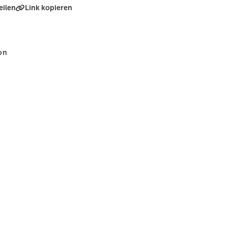
eilen
Link kopieren
on