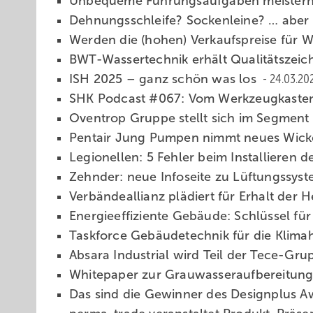
Un bequeme Führungsaufgaben meistern
Dehnungsschleife? Sockenleine? … aber 
Werden die (hohen) Verkaufspreise fü
BWT-Wassertechnik erhält Qualitätszei
ISH 2025 – ganz schön was los
24.03.20
SHK Podcast #067: Vom Werkzeugkasten
Oventrop Gruppe stellt sich im Segmen
Pentair Jung Pumpen nimmt neues Wicke
Legionellen: 5 Fehler beim Installieren 
Zehnder: neue In­fo­sei­te zu Lüf­tungs­sys­
Verbändeallianz plädiert für Erhalt der
Energieeffiziente Gebäude: Schlüssel für
Taskforce Gebäudetechnik für die Klim
Absara Industrial wird Teil der Tece-Gr
White­paper zur Grau­was­ser­auf­be­rei­tun
Das sind die Gewinner des Designplus A