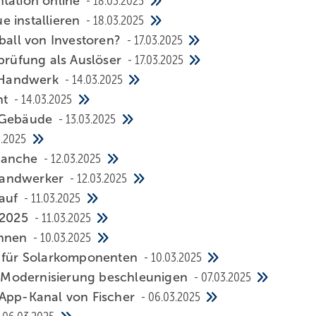
ta­ti­on on­line
18.03.2025
e installieren
18.03.2025
all von Investoren?
17.03.2025
rü­fung als Aus­lö­ser
17.03.2025
-Handwerk
14.03.2025
nt
14.03.2025
r Ge­bäu­de
13.03.2025
3.2025
Branche
12.03.2025
and­wer­ker
12.03.2025
kauf
11.03.2025
 2025
11.03.2025
in­nen
10.03.2025
 für So­lar­kom­po­nen­ten
10.03.2025
der­ni­sie­rung be­schleu­ni­gen
07.03.2025
sApp-Kanal von Fischer
06.03.2025