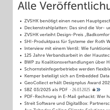
Alle Veröffentlic
ZVSHK benötigt einen neuen Haupt­ge­schä
Deckenstrahlplatten: Das sind die Vor- 
ZVSHK verleiht Design-Preis „Badkomfor
SHI-Produktpass für Systeme der Roth 
Interview mit einem Ventil: Wie funktionie
125 Jahre Verbandsarbeit in der Hauste
BWP zu Koalitionsverhandlungen über 
Schornsteinfegerbetriebe werden flexibl
Kemper beteiligt sich an Embedded Dat
GeoCollect erhält Designplus Award 20
SBZ 03/2025 als PDF
26.03.2025
PDF-Rechnung in E-Mail gehackt: Wer h
Streit Software und DigitalBox: Partner