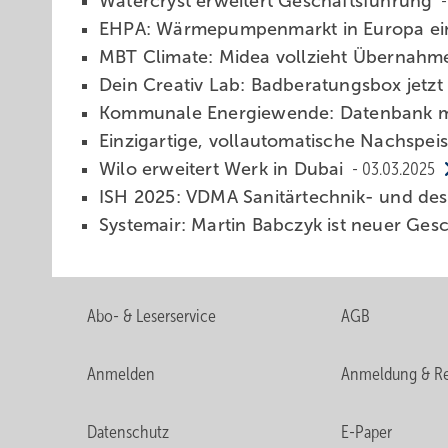
Watercryst er­wei­tert Ge­schäfts­füh­rung
EHPA: Wärmepumpen­markt in Europa ei
MBT Climate: Midea voll­zieht Üb­er­nah­
Dein Creativ Lab: Badberatungsbox jetzt
Kommunale Energiewende: Datenbank mi
Einzigartige, vollautomatische Nachspe
Wilo erweitert Werk in Dubai
03.03.2025
ISH 2025: VDMA Sa­ni­tär­tech­nik- und de­
Systemair: Martin Babczyk ist neuer Ges
Abo- & Leserservice
AGB
Anmelden
Anmeldung & Re
Datenschutz
E-Paper