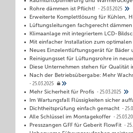
Raumluftoptimierung und Wärme­rückg
Rohre dämmen ist Pflicht!
25.03.2025
Erweiterte Komplettlösung für ­Kühlen
Lüftungsleitungen fachgerecht dämme
Klimaanla ge mit integriertem LCD-Bilds
Mit einfacher Installation zum optimale
Neues Ei nzelentlüftungsgerät für Bäd
Reinigungsset für ­Lüftungsrohre in neu
Diese Unternehmen stehen für Qualität
Nach der Betriebsübergabe: Mehr Wach
25.03.2025
Me hr Sicherheit für Profis
25.03.2025
Im Wartungsfall Flüssig­keiten sicher au
Dichtheitsprüfung einfach gemacht
25.
Alle Sc hlüssel im Montagekoffer
25.03.2
Presszangen GFF für Geberit FlowFit
25