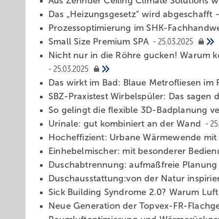
Aus Zehnder Ceiling Climate Solutions 
Das „Heizungs­gesetz“ wird abge­schaf
Prozessoptimierung im SHK-Fachhandwerk:
Small Size Premium SPA
25.03.2025
Nicht nur in die Röhre gucken! Warum k
25.03.2025
Das wirkt im Bad: Blaue Metrofliesen im F
SBZ-Praxistest Wirbelspüler: Das sagen 
So gelingt die flexible 3D-Badplanung 
Urinale: gut kombiniert an der Wand
25
Hocheffizient: Urbane Wärmewende mit
Einhebelmischer: mit ­besonderer Bedie
Duschabtrennung: aufmaßfreie Planung
Duschausstattung:von der Natur inspirie
Sick Building Syndrome 2.0? Warum Luftq
Neue Generation der ­Topvex-FR-Flachg