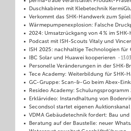
perma-trade ver­an­stal­tet Pro­dukt-Prä­sen­
Duschkabinen mit Klebetechnik KermiGlu
Verkommt das SHK-Handwerk zum Spielb
Wärmepumpen­ex­plo­si­on: Fal­sche Druck­p
2024: Umsatzrückgang von 4 % im SHK
Podcast mit ISH-Scouts Vitaly und Vince
ISH 2025: nach­hal­ti­ge Tech­no­lo­gi­en fü
IBC Solar und Huawei ko­ope­rie­ren
13.0
Personelle Veränderungen in der SHK-
Tece Academy: Wei­ter­bil­dung für SHK-H
GC-Gruppe: Scan-&-Go beim Abex-Ein
Resideo Academy: Schu­lungs­pro­gramm
Erklärvideo: In­stand­hal­tung von Bo­den­r
Secondsol startet ei­ge­nen Auk­ti­ons­ka­nal
VDMA Gebäudetechnik for­dert: Bau und Mo­
Beratung auf der Baustelle: neuer What