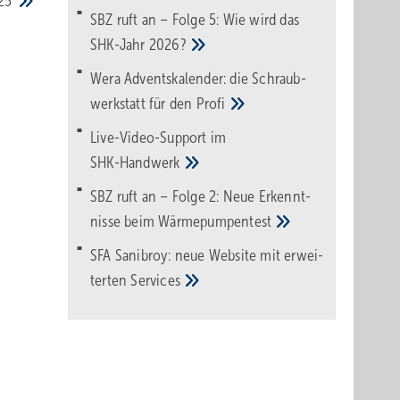
25
SBZ ruft an – Folge 5: Wie wird das
SHK-Jahr
2026?
Wera Adventskalender: die Schraub­
werk­statt für den
Pro­fi
Live-Video-Support im
SHK-Handwerk
SBZ ruft an – Folge 2: Neue Erkennt­
nisse beim
Wärme­pumpen­test
SFA Sanibroy: neue Web­site mit erwei­
terten
Services