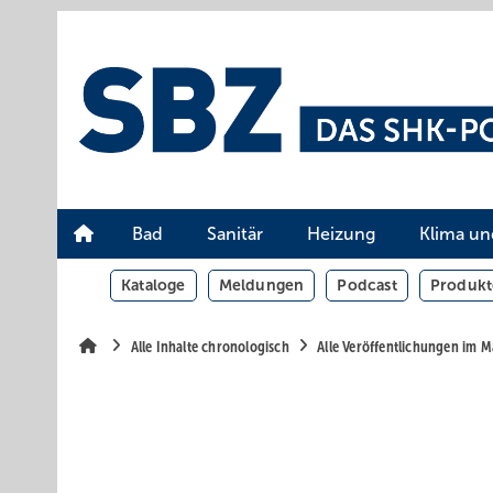
Springe
Springe
Springe
auf
auf
auf
Hauptinhalt
Hauptmenü
SiteSearch
Bad
Sanitär
Heizung
Klima un
Kataloge
Meldungen
Podcast
Produkt
Alle Inhalte chronologisch
Alle Veröffentlichungen im 