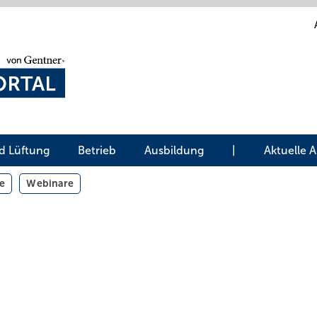
d Lüftung
Betrieb
Ausbildung
|
Aktuelle 
e
Webinare