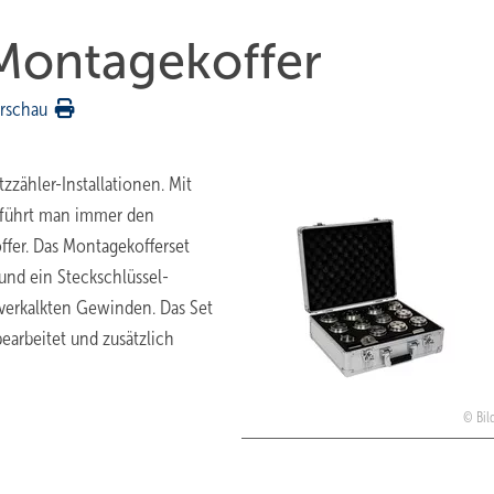
 Montagekoffer
rschau
zzähler-Installationen. Mit
h führt man immer den
offer. Das Montagekofferset
 und ein Steckschlüssel-
verkalkten Gewinden. Das Set
bearbeitet und zusätzlich
Bil