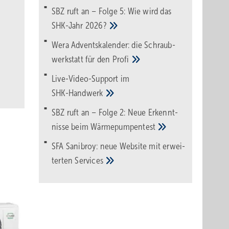
SBZ ruft an – Folge 5: Wie wird das
SHK-Jahr
2026?
Wera Adventskalender: die Schraub­
werk­statt für den
Pro­fi
Live-Video-Support im
SHK-Handwerk
SBZ ruft an – Folge 2: Neue Erkennt­
nisse beim
Wärme­pumpen­test
SFA Sanibroy: neue Web­site mit erwei­
terten
Services