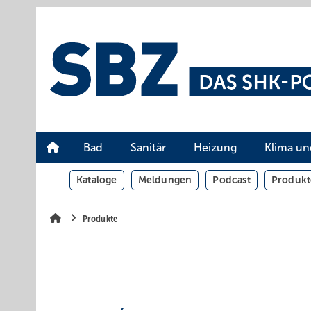
Springe
Springe
Springe
auf
auf
auf
Hauptinhalt
Hauptmenü
SiteSearch
Bad
Sanitär
Heizung
Klima un
Kataloge
Meldungen
Podcast
Produkt
Produkte