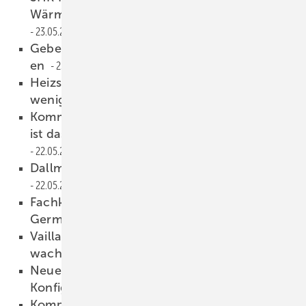
Wärmepumpen-Schulungszentrum
23.05.2024
Geberit: neue Aus­stellung­en und Schu­lung­
en
23.05.2024
Heizsaison 2023/24: Stuttgarter heizen am
wenigsten
23.05.2024
Kommunale Wärmeplanung: Wie realistisch
ist das strategische Planungsverfahren?
22.05.2024
Dallmer: das Familien­unter­nehmen wird 111
22.05.2024
Fachkräfte gewinnen: What about coming to
Germany?
22.05.2024
Vaillant meldet für 2023 ein Um­satz­
wachstum von 3 %
21.05.2024
Neuer Cosmo OHW Betriebsmittel-
Konfigurator
21.05.2024
Komplett-System für Solar­an­lagen