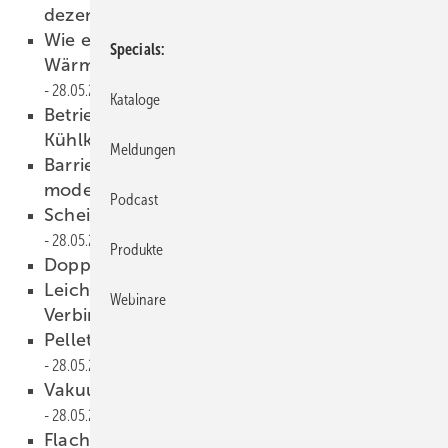
dezentral nutzen
28.05.2024
Wie entwickelt sich der deutsche
Specials
Wärmepumpenmarkt, Herr Nowak?
28.05.2024
Kataloge
Betriebsmittel-Konfigurator für Heiz- und
Kühlkreisläufe
28.05.2024
Meldungen
Barrieref reie Bäder mit Bedacht
modernisieren
28.05.2024
Podcast
Scheitholz und Pellets in einem Kessel
28.05.2024
Produkte
Doppelwandiges ­Abgassystem
28.05.2024
Leichtbau-Abgassystem für
Webinare
Verbindungsleitungen
28.05.2024
Pelletkessel ohne Staub­abscheider
28.05.2024
Vakuum-Flach­kollektoren für mehr Effizienz
28.05.2024
Flache Duschwanne einfach installiert