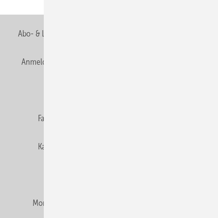
Abo- & Leserservice
AGB
Alle Inhalte chronologisch
Anmelden
Anmeldung & Registrierung
Newsletter
Datenschutz
E-Paper
Editor's choice
Fachbeiträge
Gentner Verlag
Impressum
Karriere bei Gentner
Team
Mediaservice
Mitgliedschaften und Engagement
Montagezeiten Heizung
Montagezeiten Sanitär