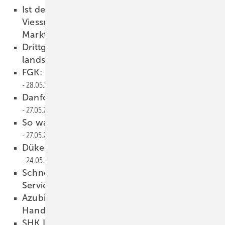
Ist der Kauf eines SHK-Betriebs durch
Viessmann der richtige Weg zur zukünftigen
Marktbearbeitung?
28.05.2024
Dritt­größte Solar­thermie­an­lage Deutsch­
lands
28.05.2024
FGK: Luft-Luft-Wärmepumpen sind gefragt
28.05.2024
Danfoss-Fernwärme-Konferenz 2024
27.05.2024
So war der SHK-Jahreskongress 2024
27.05.2024
Düker plant CO
-Neutralität bis 2044
2
24.05.2024
Schneider Electric: Neuer Vice President
Service DACH
24.05.2024
Azubisuche 2024: so zuversichtlich sind
Handwerksbetriebe
23.05.2024
SHK Innung Schweinfurt eröffnet