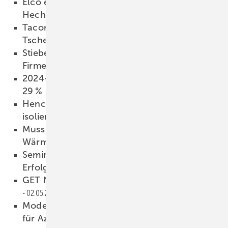
Elco eröffnet Wärmepumpen Akademie in
Hechingen
06.05.2024
Taconova erweitert Produktion in
Tschechien
06.05.2024
Stiebel Eltron feiert 2024 sein 100-jähriges
Firmenjubiläum
05.05.2024
2024-Q1: Wärmeerzeugerabsatz sinkt um
29 %
03.05.2024
Henco investiert in Anlage für Rohr­
isolierungen
03.05.2024
Muss Haus ans Fernwärmenetz und die
Wärmepumpe raus?
02.05.2024
Seminar für Frauen im SHK-Handwerk voller
Erfolg
02.05.2024
GET Nord 2024: KI in der Gebäude­technik
02.05.2024
Modernes Wohnen: AEG-Durch­lauf­erhitzer
für Azubi-Appartements
01.05.2024