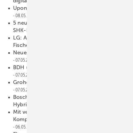
digitalisiert mit Streit Software
08.05.2024
Uponor: Eisenbahnzauber im Ferienhotel
08.05.2024
5 neue Akkuwerkzeuge mit Schnittstelle für
SHK-Handwerk
08.05.2024
LG: Alleinvertrieb für Klimasysteme geht an
Fischer Kälte-Klima
08.05.2024
Neue Doppel­spitze bei Möhlen­hoff
07.05.2024
BDH unterstützt Pakt Holz­energie Bayern
07.05.2024
Grohe: mit neuer Strategie ins GJ 2025
07.05.2024
Bosch: „Wir setzen auf Wärmepumpen-Gas-
Hybridlösungen“
06.05.2024
Mit vertikalem Anschluss: neue zentrale
Kompaktlüftung VARIO V von VALLOX
06.05.2024
Anzeige