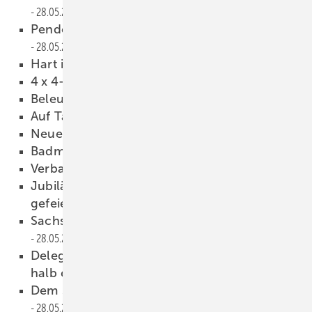
28.05.2024
Pendelbar mit Heb-senk-Mechanismus
28.05.2024
Hart im Nehmen
28.05.2024
4 x 4-Allfarb-Antrieb
28.05.2024
Beleuchteter Hingucker
28.05.2024
Auf Tauglichkeit umgeschwenkt
28.05.2024
Neue Farbe: Phantom Black
28.05.2024
Badmöbelserie überarbeitet
28.05.2024
Verbandst ag 2024 in Lörrach
28.05.2024
Jubiläu m am Bodensee: 125 Jahre wurden
gefeiert
28.05.2024
Sachsen hat den Nachwuchs fest im Blick
28.05.2024
Delegieren im H andwerk: Gut geplant ist
halb erledigt
28.05.2024
Dem Splitscreen bleibt nix verborgen
28.05.2024