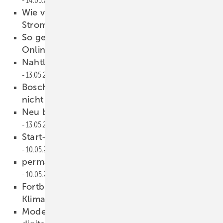
14.05.2024
Wie viel man mit einem Wärme­pumpen-
Stromtarif sparen kann
14.05.2024
So geht´s mit Wärmepumpen – neues
Onlineportal informiert
13.05.2024
Nahtlos vom Raum-Scan zum Raum-Design
13.05.2024
Bosch: „Heizen mit Wasserstoff wird erstmal
nicht kommen“
13.05.2024
Neu bei Memodo: Vice President Logistics
13.05.2024
Start-up-Messe: Tech in Construction
10.05.2024
perma-trade unterstützt Benefiz-Lauf
10.05.2024
Fort­bildung: energetische Inspektion von
Klima­anlagen
10.05.2024
Modernisierung im Handwerk: SHK-Betrieb