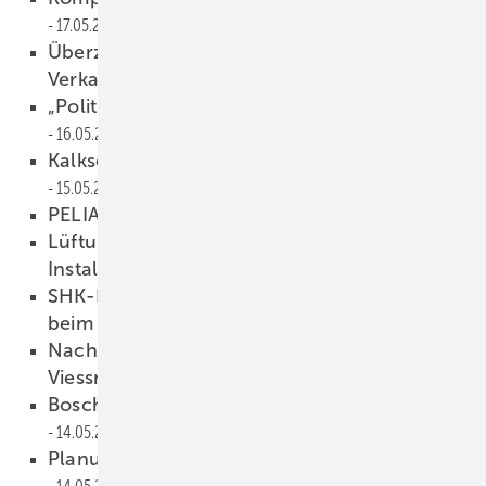
17.05.2024
Überzeugend schnell in 3D-Badplanung und
Verkauf
16.05.2024
Anzeige
„Politik liefert Unternehmen schutzlos aus“
16.05.2024
Kalk­schutz­anlage mit Impf­kristall­bildung
15.05.2024
PELIA erweitert Sortiment um PV
15.05.2024
Lüftungssysteme: Tipps für Planung und
Installation
14.05.2024
SHK-Konjunktur: Hohe Stornierungsquote
beim Wohnungsbau
14.05.2024
Nachhaltige Heizsysteme: EnBW und
Viessmann kooperieren
14.05.2024
Bosch startet Jungmeister Programm
14.05.2024
Planungs­service für Lüftungs­an­lagen